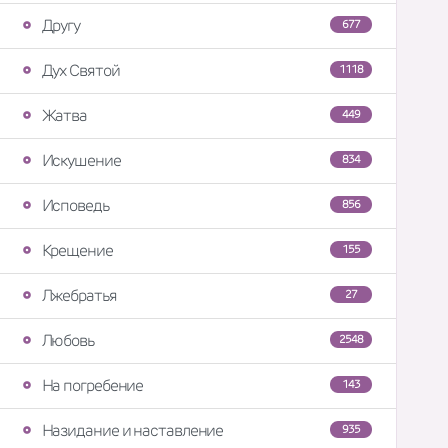
Другу
677
Дух Святой
1118
Жатва
449
Искушение
834
Исповедь
856
Крещение
155
Лжебратья
27
Любовь
2548
На погребение
143
Назидание и наставление
935