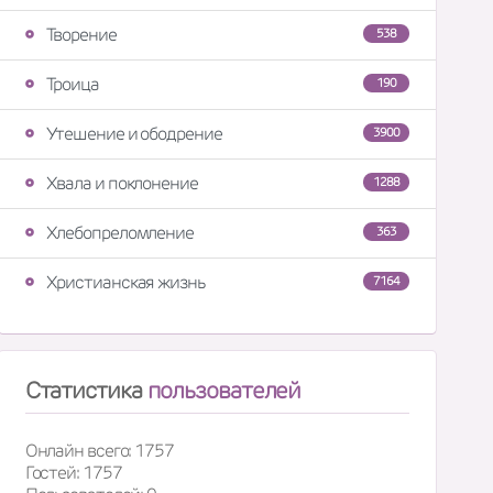
Творение
538
Троица
190
Утешение и ободрение
3900
Хвала и поклонение
1288
Хлебопреломление
363
Христианская жизнь
7164
Статистика
пользователей
Онлайн всего: 1757
Гостей: 1757