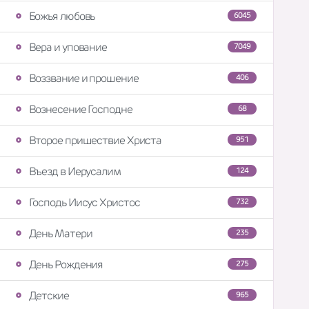
Божья любовь
6045
Вера и упование
7049
Воззвание и прошение
406
Вознесение Господне
68
Второе пришествие Христа
951
Въезд в Иерусалим
124
Господь Иисус Христос
732
День Матери
235
День Рождения
275
Детские
965