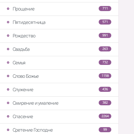
Прощение
711
Пятидесятница
571
Рождество
991
Свадьба
263
Семья
732
Слово Божье
1158
Служение
436
Смирение и умаление
382
Спасение
2264
Сретение Господне
99