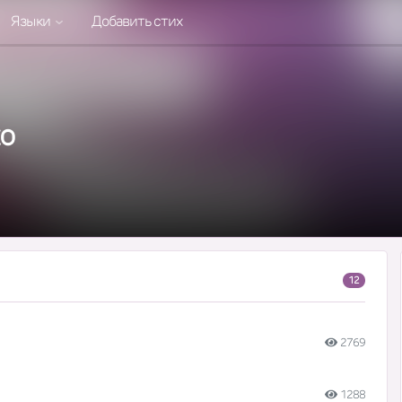
Языки
Добавить стих
о
12
2769
1288