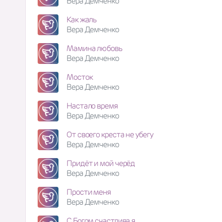
Вера Демченко
Как жаль
Вера Демченко
Мамина любовь
Вера Демченко
Мосток
Вера Демченко
Настало время
Вера Демченко
От своего креста не убегу
Вера Демченко
Придёт и мой черёд
Вера Демченко
Прости меня
Вера Демченко
С Богом счастлива я