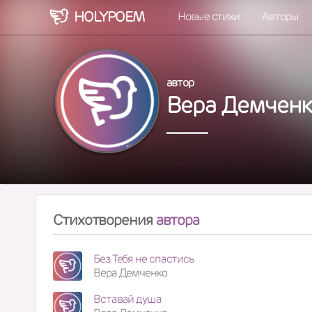
HOLY
POEM
Новые стихи
Авторы
автор
Вера Демченк
Стихотворения
автора
Без Тебя не спастись
Вера Демченко
Вставай душа