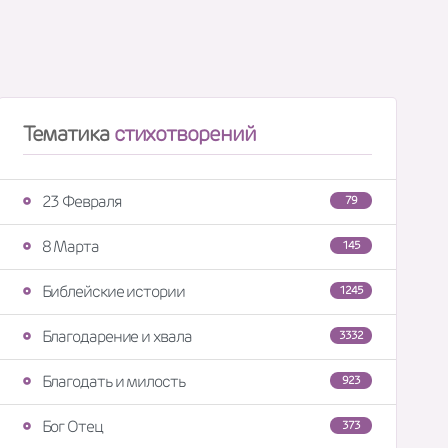
Тематика
стихотворений
23 Февраля
79
8 Марта
145
Библейские истории
1245
Благодарение и хвала
3332
Благодать и милость
923
Бог Отец
373