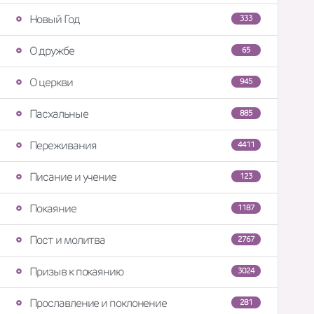
Новый Год
333
О дружбе
65
О церкви
945
Пасхальные
885
Переживания
4411
Писание и учение
123
Покаяние
1187
Пост и молитва
2767
Призыв к покаянию
3024
Прославление и поклонение
281