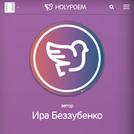
HOLY
POEM
автор
Ира Беззубенко