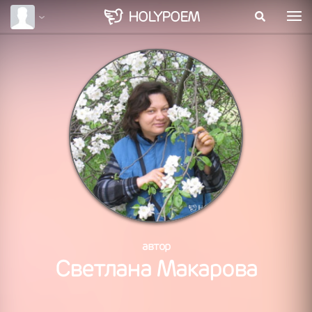
HOLY
POEM
автор
Светлана Макарова