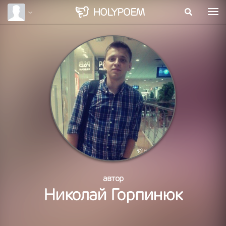
HOLY
POEM
автор
Николай Горпинюк