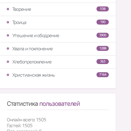
Творение
538
Троица
190
Утешение и ободрение
3900
Хвала и поклонение
1288
Хлебопреломление
363
Христианская жизнь
7164
Статистика
пользователей
Онлайн всего: 1505
Гостей: 1505