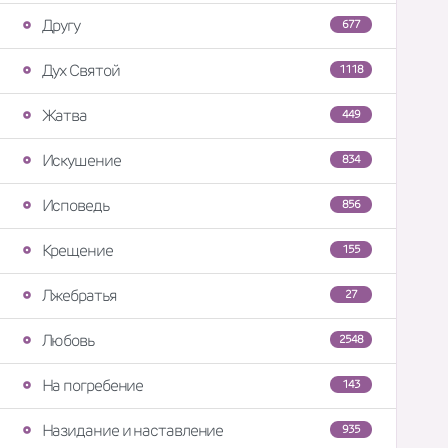
Другу
677
Дух Святой
1118
Жатва
449
Искушение
834
Исповедь
856
Крещение
155
Лжебратья
27
Любовь
2548
На погребение
143
Назидание и наставление
935