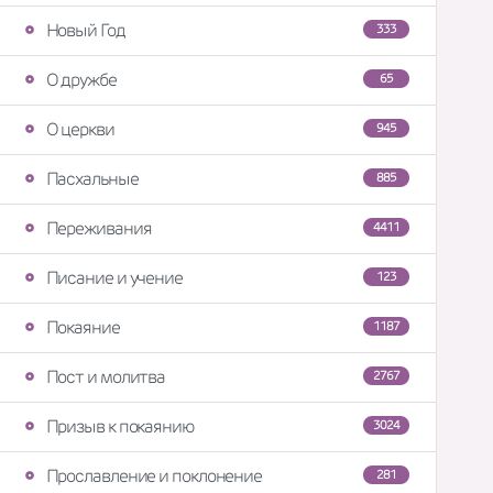
Новый Год
333
О дружбе
65
О церкви
945
Пасхальные
885
Переживания
4411
Писание и учение
123
Покаяние
1187
Пост и молитва
2767
Призыв к покаянию
3024
Прославление и поклонение
281