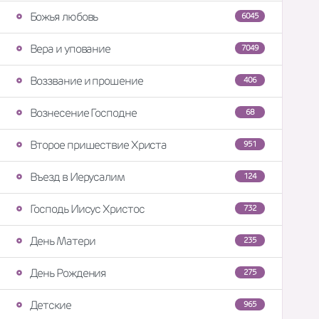
Божья любовь
6045
Вера и упование
7049
Воззвание и прошение
406
Вознесение Господне
68
Второе пришествие Христа
951
Въезд в Иерусалим
124
Господь Иисус Христос
732
День Матери
235
День Рождения
275
Детские
965