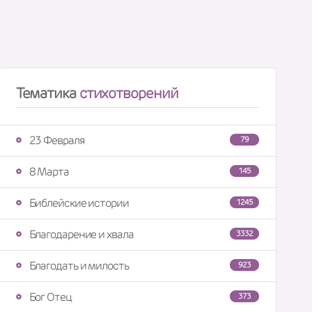
Тематика
стихотворений
23 Февраля
79
8 Марта
145
Библейские истории
1245
Благодарение и хвала
3332
Благодать и милость
923
Бог Отец
373