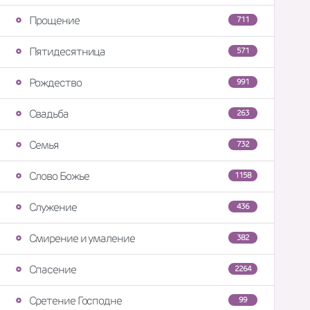
Прощение
711
Пятидесятница
571
Рождество
991
Свадьба
263
Семья
732
Слово Божье
1158
Служение
436
Смирение и умаление
382
Спасение
2264
Сретение Господне
99