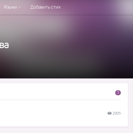
Языки
Добавить стих
ва
1
2905