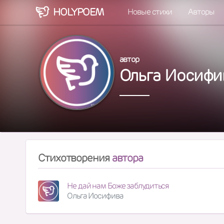
HOLY
POEM
Новые стихи
Авторы
автор
Ольга Иосифи
Стихотворения
автора
Не дай нам Боже заблудиться
Ольга Иосифива