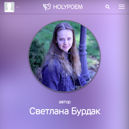
HOLY
POEM
автор
Светлана Бурдак