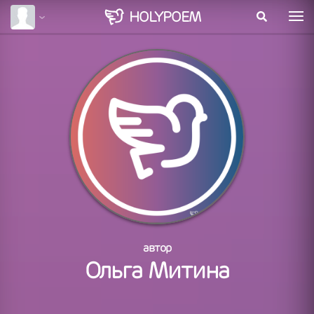
HOLY
POEM
автор
Ольга Митина