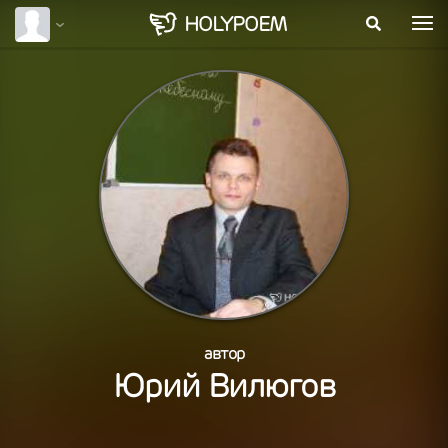
HOLY
POEM
автор
Юрий Вилюгов