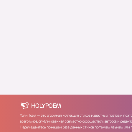
HOLY
POEM
ХолиПоем — это огромная коллекция стихов известных поэтов и поэт
всего мира, опубликованная совместно сообществом авторов и редакто
Перемещайтесь по нашей базе данных стихов по темам, языкам, или 