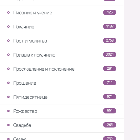
Писание и учение
123
Покаяние
1187
Пост и молитва
2768
Призыв к покаянию
3024
Прославление и поклонение
281
Прощение
711
Пятидесятница
571
Рождество
991
Свадьба
263
Семья
732