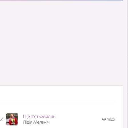
Ще п’ять хвилин
34
1825
Лідія Меланіч