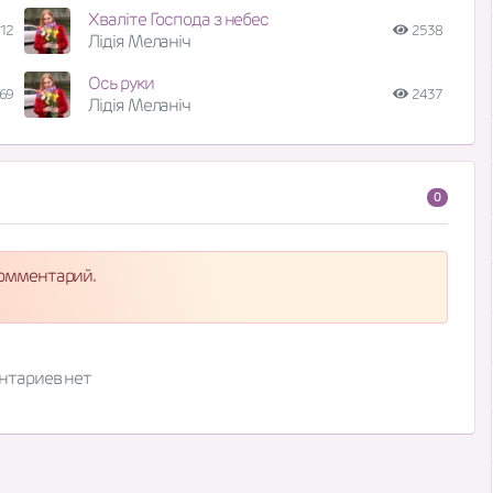
Хваліте Господа з небес
12
2538
Лідія Меланіч
Ось руки
69
2437
Лідія Меланіч
0
комментарий.
нтариев нет