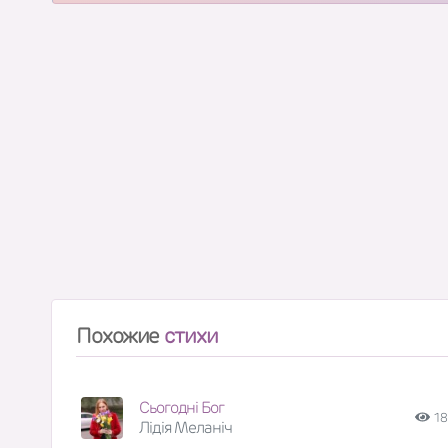
Похожие
стихи
Сьогодні Бог
18
Лідія Меланіч