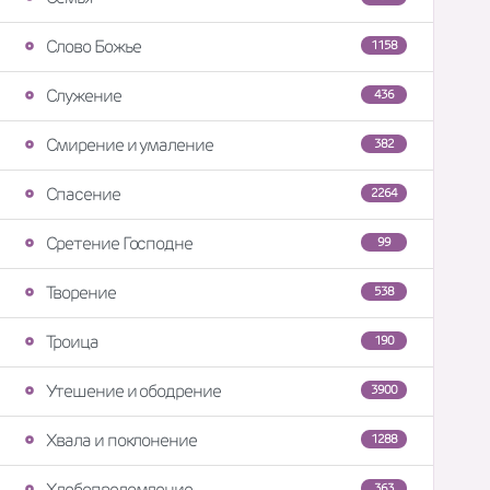
Слово Божье
1158
Служение
436
Смирение и умаление
382
Спасение
2264
Сретение Господне
99
Творение
538
Троица
190
Утешение и ободрение
3900
Хвала и поклонение
1288
Хлебопреломление
363