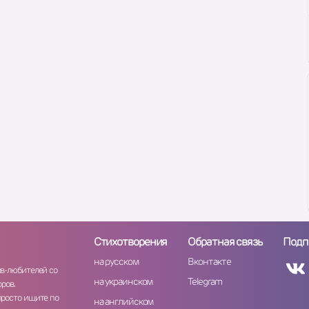
Стихотворения
Обратная связь
Подп
на русском
Вконтакте
ов-любителей со
на украинском
Telegram
ров.
просто ищите по
на английском