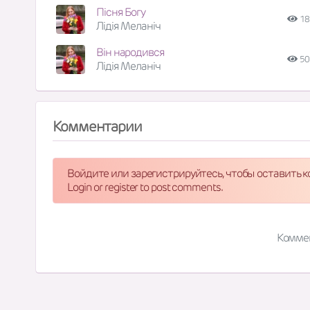
Пісня Богу
18
Лідія Меланіч
Він народився
50
Лідія Меланіч
Комментарии
Войдите или зарегистрируйтесь, чтобы оставить 
Login or register to post comments.
Комме