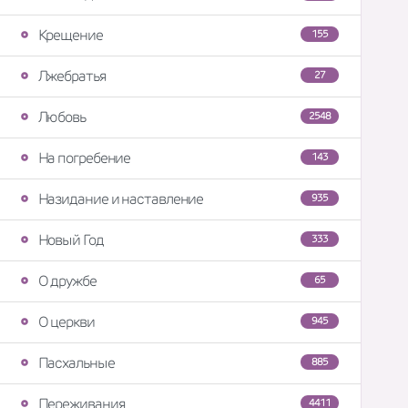
Крещение
155
Лжебратья
27
Любовь
2548
На погребение
143
Назидание и наставление
935
Новый Год
333
О дружбе
65
О церкви
945
Пасхальные
885
Переживания
4411