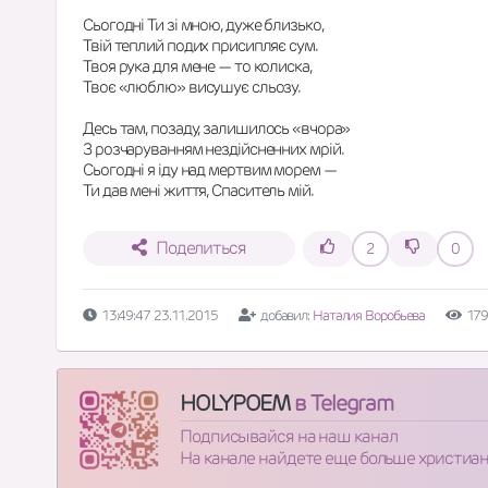
Сьогодні Ти зі мною, дуже близько,
Твій теплий подих присипляє сум.
Твоя рука для мене — то колиска,
Твоє «люблю» висушує сльозу.
Десь там, позаду, залишилось «вчора»
З розчаруванням нездійсненних мрій.
Сьогодні я іду над мертвим морем —
Ти дав мені життя, Спаситель мій.
Поделиться
2
0
13:49:47 23.11.2015
добавил:
Наталия Воробьева
179
HOLYPOEM
в Telegram
Подписывайся на наш канал
На канале найдете еще больше христиа