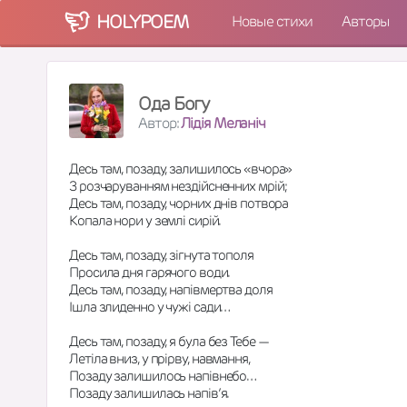
HOLY
POEM
Новые стихи
Авторы
Ода Богу
Автор:
Лідія Меланіч
Десь там, позаду, залишилось «вчора»
З розчаруванням нездійсненних мрій;
Десь там, позаду, чорних днів потвора
Копала нори у землі сирій.
Десь там, позаду, зігнута тополя
Просила дня гарячого води.
Десь там, позаду, напівмертва доля
Ішла злиденно у чужі сади…
Десь там, позаду, я була без Тебе —
Летіла вниз, у прірву, навмання,
Позаду залишилось напівнебо…
Позаду залишилась напів’я.