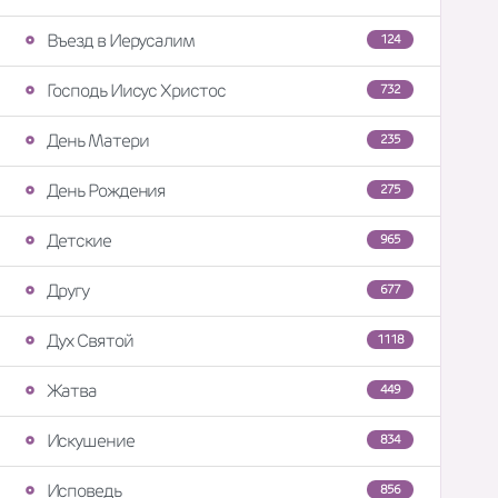
Въезд в Иерусалим
124
Господь Иисус Христос
732
День Матери
235
День Рождения
275
Детские
965
Другу
677
Дух Святой
1118
Жатва
449
Искушение
834
Исповедь
856