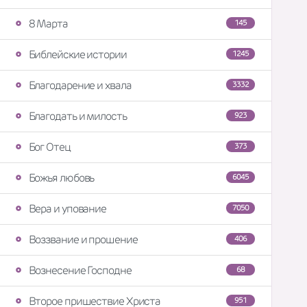
8 Марта
145
Библейские истории
1245
Благодарение и хвала
3332
Благодать и милость
923
Бог Отец
373
Божья любовь
6045
Вера и упование
7050
Воззвание и прошение
406
Вознесение Господне
68
Второе пришествие Христа
951