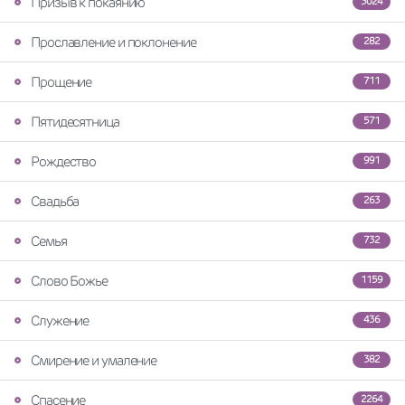
Призыв к покаянию
3024
Прославление и поклонение
282
Прощение
711
Пятидесятница
571
Рождество
991
Свадьба
263
Семья
732
Слово Божье
1159
Служение
436
Смирение и умаление
382
Спасение
2264