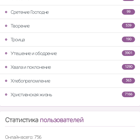
Сретение Господне
99
Творение
539
Троица
190
Утешение и ободрение
3901
Хвала и поклонение
1290
Хлебопреломление
363
Христианская жизнь
7166
Статистика
пользователей
Онлайн всего: 756