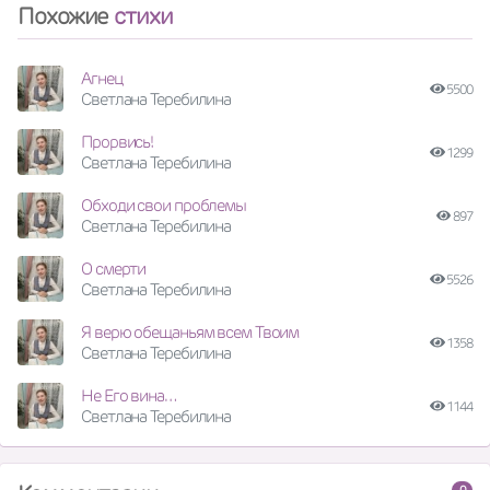
Похожие
стихи
Агнец
5500
Светлана Теребилина
Прорвись!
1299
Светлана Теребилина
Обходи свои проблемы
897
Светлана Теребилина
О смерти
5526
Светлана Теребилина
Я верю обещаньям всем Твоим
1358
Светлана Теребилина
Не Его вина…
1144
Светлана Теребилина