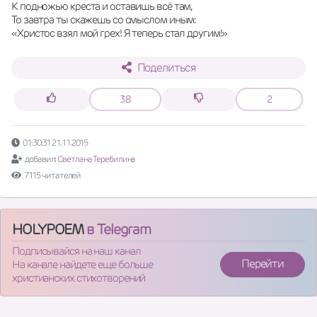
К подножью креста и оставишь всё там, 
То завтра ты скажешь со смыслом иным: 
«Христос взял мой грех! Я теперь стал другим!»
Поделиться
38
2
01:30:31 21.11.2015
добавил:
Светлана Теребилина
7115 читателей
HOLYPOEM
в Telegram
Подписывайся на наш канал
Перейти
На канале найдете еще больше
христианских стихотворений