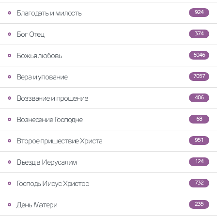
Благодать и милость
924
Бог Отец
374
Божья любовь
6046
Вера и упование
7057
Воззвание и прошение
406
Вознесение Господне
68
Второе пришествие Христа
951
Въезд в Иерусалим
124
Господь Иисус Христос
732
День Матери
235