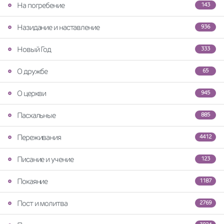
На погребение
143
Назидание и наставление
936
Новый Год
333
О дружбе
65
О церкви
945
Пасхальные
885
Переживания
4412
Писание и учение
123
Покаяние
1187
Пост и молитва
2769