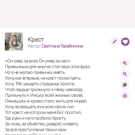
Крест
Автор:
Светлана Теребилина
«Он умер за всех. Он умер за нас!» 
Привычным для многих стал звук этих фраз. 
Но я не желаю привычку иметь. 
Хочу, как впервые, на крест посмотреть. 
Хочу ТАК увидеть страданья Христа, 
Чтоб сердце прильнуло к Нему навсегда, 
Прильнуло к Иисусу всей жизнью своей, 
Омывшись в крови, стало жить для людей. 
Хочу возвещать я из всех своих сил 
Тот крест, на котором меня Бог простил, 
Где руки и ноги пробили Христу 
За ложь, за убийство, разврат, клевету, 
За все преступленья твои и мои. 