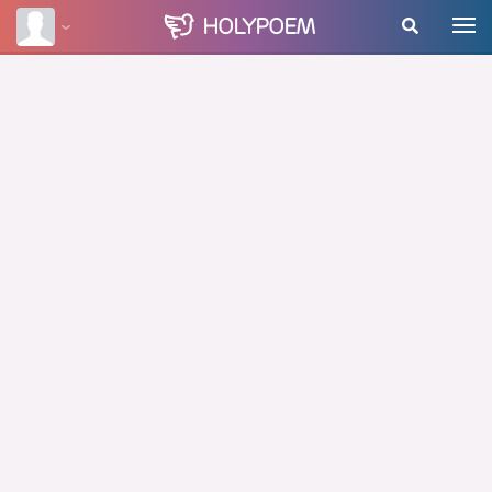
HOLY
POEM