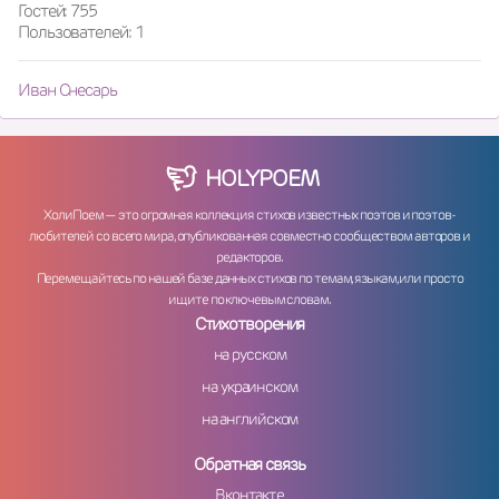
Гостей: 755
Пользователей: 1
Иван Снесарь
HOLY
POEM
ХолиПоем — это огромная коллекция стихов известных поэтов и поэтов-
любителей со всего мира, опубликованная совместно сообществом авторов и
редакторов.
Перемещайтесь по нашей базе данных стихов по темам, языкам, или просто
ищите по ключевым словам.
Стихотворения
на русском
на украинском
на английском
Обратная связь
Вконтакте