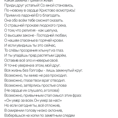
Какая замена! Прими и живи! 
Приди, друг усталый! Со мной становись, 
По-новому в сердце Христово всмотрись! 
Прими из ладоней Его благодать. 
Она обо всём тебе сможет сказать. 
О страшней проказе людского греха, 
О том, что религия - как шелуха, 
О высшем законе - Господней любви, 
О нашем спасенье в горячей крови. 
И если увидишь ты это сейчас, 
То слёзы прозрения хлынут из глаз. 
И ты упадёшь пред распятым Царём, 
Оставив всё зло и неверье своё. 
Я точно уверена в этом, мой друг. 
Вся жизнь без Голгофы - лишь замкнутый круг. 
Возможно, ты мимо не раз проходил. 
Возможно, глаза твои враг отводил. 
Возможно, затёрлись простые слова 
(Не сердце их слушало, а голова) 
Возможно, привычным стал смысл этих фраз: 
«Он умер за всех. Он умер за нас!» 
Но если сегодня ты, всё отложив, 
В смирении голову низко склонив, 
Взберёшься на холм по заметным следам 