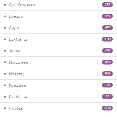
День Рождения
275
Детские
965
Другу
677
Дух Святой
1119
Жатва
450
Искушение
834
Исповедь
856
Крещение
155
Лжебратья
27
Любовь
2548