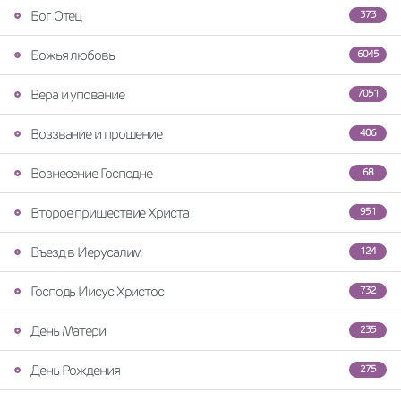
Бог Отец
373
Божья любовь
6045
Вера и упование
7051
Воззвание и прошение
406
Вознесение Господне
68
Второе пришествие Христа
951
Въезд в Иерусалим
124
Господь Иисус Христос
732
День Матери
235
День Рождения
275