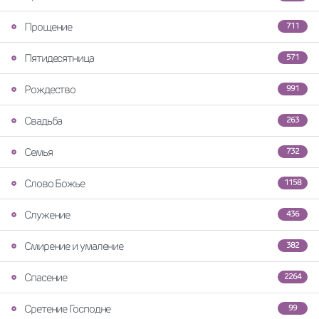
Прощение
711
Пятидесятница
571
Рождество
991
Свадьба
263
Семья
732
Слово Божье
1158
Служение
436
Смирение и умаление
382
Спасение
2264
Сретение Господне
99