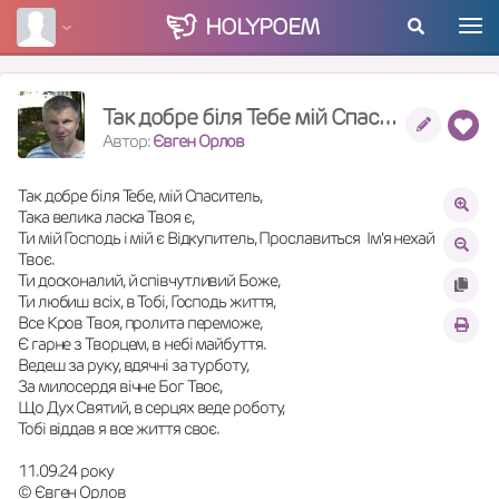
HOLY
POEM
Так добре біля Тебе мій Спасителб
Автор:
Євген Орлов
Так добре біля Тебе, мій Спаситель,
Така велика ласка Твоя є,
Ти мій Господь і мій є Відкупитель, Прославиться  Ім'я нехай 
Твоє.
Ти досконалий, й співчутливий Боже,
Ти любиш всіх, в Тобі, Господь життя,
Все Кров Твоя, пролита переможе,
Є гарне з Творцем, в небі майбуття.
Ведеш за руку, вдячні за турботу,
За милосердя вічне Бог Твоє,
Що Дух Святий, в серцях веде роботу,
Тобі віддав я все життя своє.
11.09.24 року
© Євген Орлов