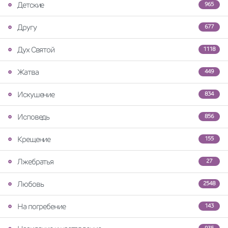
Детские
965
Другу
677
Дух Святой
1118
Жатва
449
Искушение
834
Исповедь
856
Крещение
155
Лжебратья
27
Любовь
2548
На погребение
143