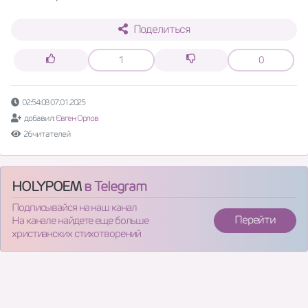
Поделиться
1
0
02:54:08 07.01.2025
добавил:
Євген Орлов
26 читателей
HOLYPOEM
в Telegram
Подписывайся на наш канал
Перейти
На канале найдете еще больше
христианских стихотворений