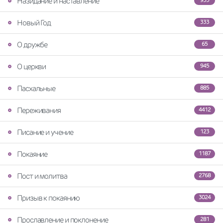
Назидание и наставление
935
Новый Год
333
О дружбе
65
О церкви
945
Пасхальные
885
Переживания
4412
Писание и учение
123
Покаяние
1187
Пост и молитва
2768
Призыв к покаянию
3024
Прославление и поклонение
281