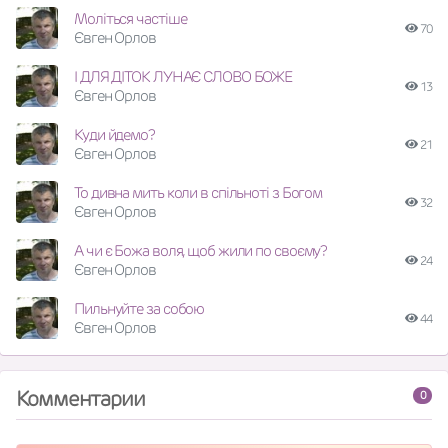
Моліться частіше
70
Євген Орлов
І ДЛЯ ДІТОК ЛУНАЄ СЛОВО БОЖЕ
13
Євген Орлов
Куди йдемо?
21
Євген Орлов
То дивна мить коли в спільноті з Богом
32
Євген Орлов
А чи є Божа воля, щоб жили по своєму?
24
Євген Орлов
Пильнуйте за собою
44
Євген Орлов
Комментарии
0