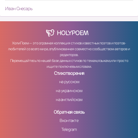
Иван Снесарь
HOLY
POEM
ХолиПоем — это огромная коллекция стихов известных поэтов и поэтов-
любителей со всего мира, опубликованная совместно сообществом авторов и
редакторов.
Перемещайтесь по нашей базе данных стихов по темам, языкам, или просто
ищите по ключевым словам.
Стихотворения
на русском
на украинском
на английском
Обратная связь
Вконтакте
Telegram