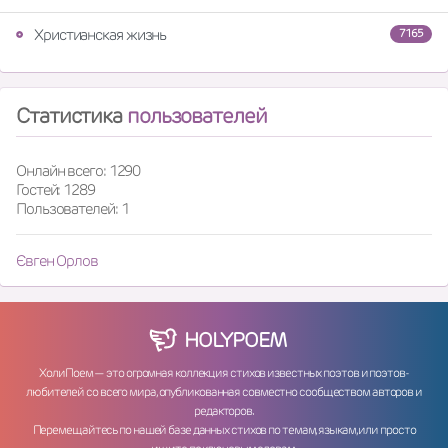
Христианская жизнь
7165
Статистика
пользователей
Онлайн всего: 1290
Гостей: 1289
Пользователей: 1
Євген Орлов
HOLY
POEM
ХолиПоем — это огромная коллекция стихов известных поэтов и поэтов-
любителей со всего мира, опубликованная совместно сообществом авторов и
редакторов.
Перемещайтесь по нашей базе данных стихов по темам, языкам, или просто