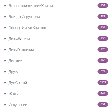
Второе пришествие Христа
951
Въезд в Иерусалим
124
Господь Иисус Христос
732
День Матери
235
День Рождения
275
Детские
965
Другу
677
Дух Святой
1119
Жатва
449
Искушение
834