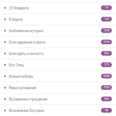
23 Февраля
79
8 Марта
145
Библейские истории
1245
Благодарение и хвала
3334
Благодать и милость
923
Бог Отец
373
Божья любовь
6045
Вера и упование
7055
Воззвание и прошение
406
Вознесение Господне
68