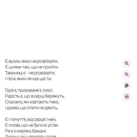
Є вузли, яких не розв'язати,
Є шляхи такі, що не пройти.
Таємниці є - не розказати,
І пісні, яких не чув ще ти.
Горе є, приховане є лихо.
Радість є, що в серці бережуть,
Сльози є, які ковтають тихо,
І думки, що спати не дають.
Є і почуття, від серця гнані,
Є слова, що не були в устах.
Речі є омріяні, бажані,
Люди є, які наводять страх.