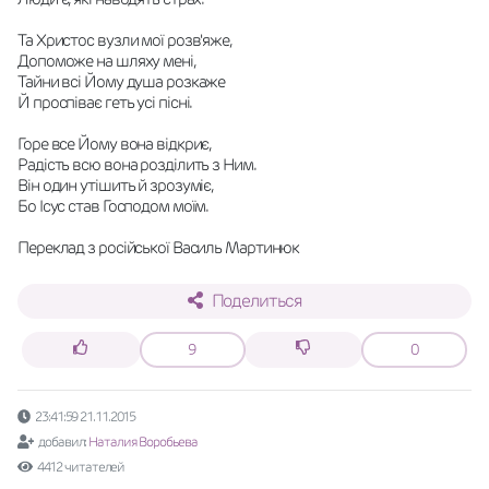
Та Христос вузли мої розв'яже,
Допоможе на шляху мені,
Тайни всі Йому душа розкаже
Й проспіває геть усі пісні.
Горе все Йому вона відкриє,
Радість всю вона розділить з Ним.
Він один утішить й зрозуміє,
Бо Ісус став Господом моїм.
Переклад з російської Василь Мартинюк
Поделиться
9
0
23:41:59 21.11.2015
добавил:
Наталия Воробьева
4412 читателей