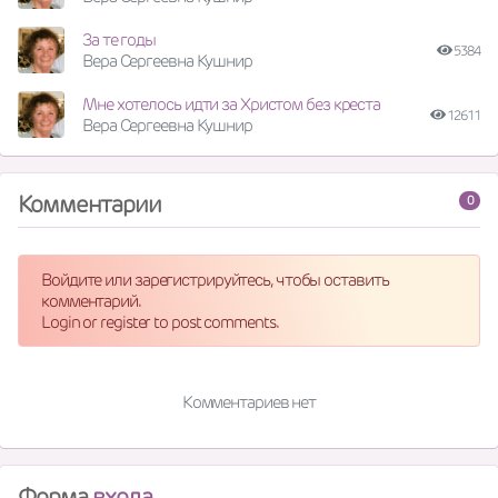
За те годы
5384
Вера Сергеевна Кушнир
Мне хотелось идти за Христом без креста
12611
Вера Сергеевна Кушнир
Комментарии
0
Войдите или зарегистрируйтесь, чтобы оставить
комментарий.
Login or register to post comments.
Комментариев нет
Форма
входа