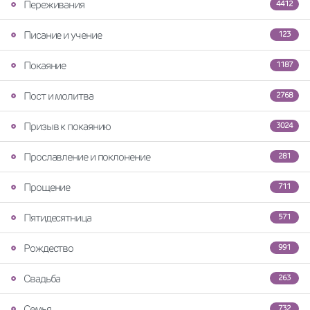
Переживания
4412
Писание и учение
123
Покаяние
1187
Пост и молитва
2768
Призыв к покаянию
3024
Прославление и поклонение
281
Прощение
711
Пятидесятница
571
Рождество
991
Свадьба
263
Семья
732