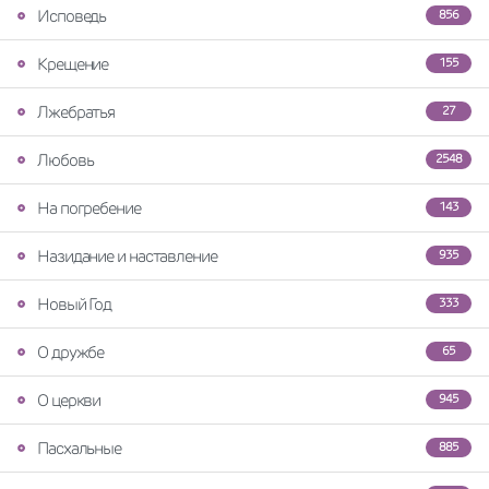
Исповедь
856
Крещение
155
Лжебратья
27
Любовь
2548
На погребение
143
Назидание и наставление
935
Новый Год
333
О дружбе
65
О церкви
945
Пасхальные
885