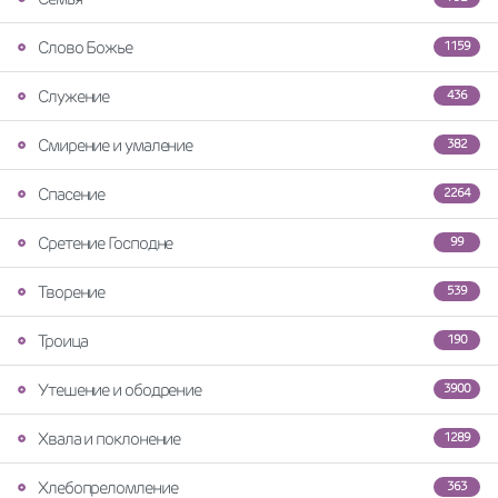
Слово Божье
1159
Служение
436
Смирение и умаление
382
Спасение
2264
Сретение Господне
99
Творение
539
Троица
190
Утешение и ободрение
3900
Хвала и поклонение
1289
Хлебопреломление
363