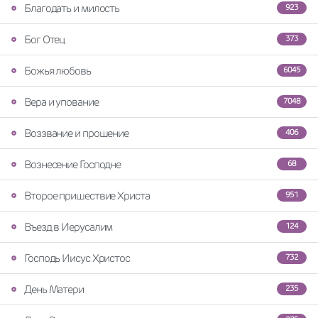
Благодать и милость
923
Бог Отец
373
Божья любовь
6045
Вера и упование
7048
Воззвание и прошение
406
Вознесение Господне
68
Второе пришествие Христа
951
Въезд в Иерусалим
124
Господь Иисус Христос
732
День Матери
235