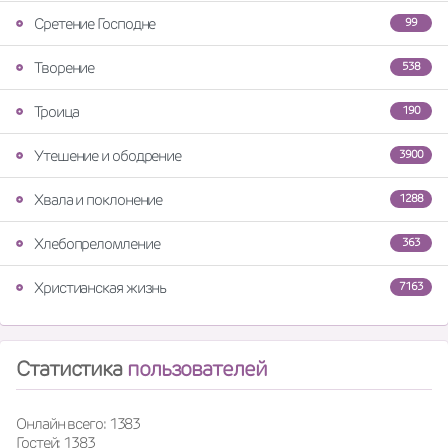
Сретение Господне
99
Творение
538
Троица
190
Утешение и ободрение
3900
Хвала и поклонение
1288
Хлебопреломление
363
Христианская жизнь
7163
Статистика
пользователей
Онлайн всего: 1383
Гостей: 1383