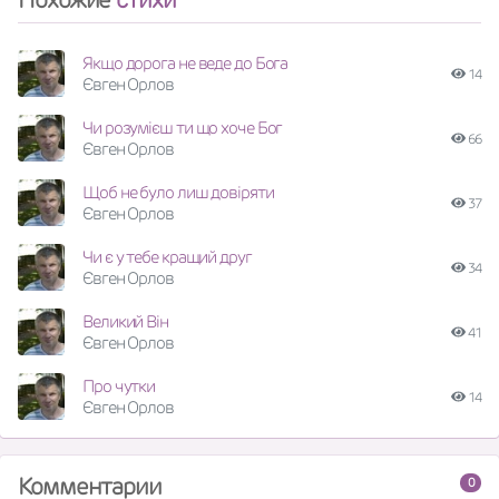
Якщо дорога не веде до Бога
14
Євген Орлов
Чи розумієш ти що хоче Бог
66
Євген Орлов
Щоб не було лиш довіряти
37
Євген Орлов
Чи є у тебе кращий друг
34
Євген Орлов
Великий Він
41
Євген Орлов
Про чутки
14
Євген Орлов
Комментарии
0