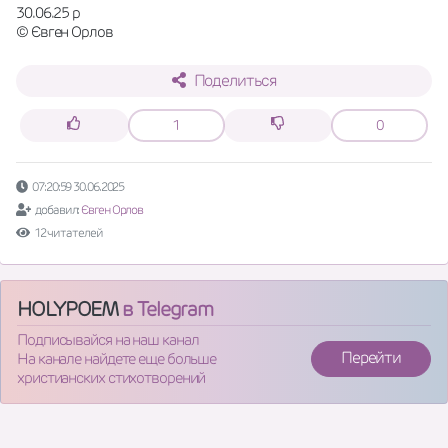
30.06.25 р
© Євген Орлов
Поделиться
1
0
07:20:59 30.06.2025
добавил:
Євген Орлов
12 читателей
HOLYPOEM
в Telegram
Подписывайся на наш канал
Перейти
На канале найдете еще больше
христианских стихотворений