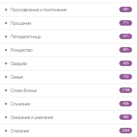
Прославление и поклонение
281
Прощение
711
Пятидесятница
571
Рождество
991
Свадьба
263
Семья
732
Слово Божье
1158
Служение
436
Смирение и умаление
382
Спасение
2264