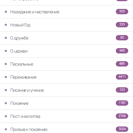
Назидание и наставление
935
Новый Год
333
О дружбе
65
О церкви
945
Пасхальные
885
Переживания
4411
Писание и учение
123
Покаяние
1187
Пост и молитва
2766
Призыв к покаянию
3024