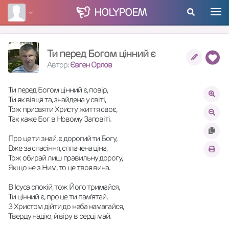
HOLY
POEM
Ти перед Богом цінний є
Автор:
Євген Орлов
Ти перед Богом цінний є, повір,
Ти як вівця та, знайдена у світі,
Тож присвяти Христу життя своє,
Так каже Бог в Новому Заповіті.
Про це ти знай, є дорогий ти Богу,
Вже за спасіння, сплачена ціна,
Тож обирай лиш правильну дорогу,
Якщо не з Ним, то це твоя вина.
В Ісуса спокій, тож Його тримайся,
Ти цінний є, про це ти пам'ятай,
З Христом дійти до неба намагайся,
Тверду надію, й віру в серці май.