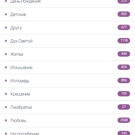
День Рождения
275
Детские
965
Другу
677
Дух Святой
1118
Жатва
449
Искушение
834
Исповедь
856
Крещение
155
Лжебратья
27
Любовь
2548
На погребение
143