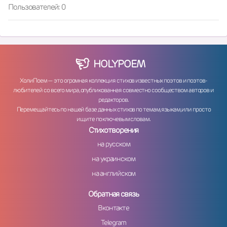
Пользователей: 0
HOLY
POEM
ХолиПоем — это огромная коллекция стихов известных поэтов и поэтов-
любителей со всего мира, опубликованная совместно сообществом авторов и
редакторов.
Перемещайтесь по нашей базе данных стихов по темам, языкам, или просто
ищите по ключевым словам.
Стихотворения
на русском
на украинском
на английском
Обратная связь
Вконтакте
Telegram