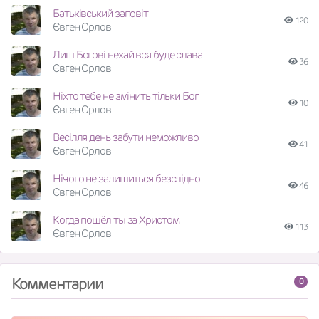
Батьківський заповіт
120
Євген Орлов
Лиш Богові нехай вся буде слава
36
Євген Орлов
Ніхто тебе не змінить тільки Бог
10
Євген Орлов
Весілля день забути неможливо
41
Євген Орлов
Нічого не залишиться безслідно
46
Євген Орлов
Когда пошёл ты за Христом
113
Євген Орлов
Комментарии
0