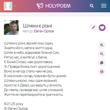
HOLY
POEM
Шляхи є різні
Автор:
Євген Орлов
Шляхи є різні, вірний лиш один,
Знайти його, мета в житті одна,
Шлях в небо, відкриває Божий Син,
Рятує нас, й витягує з багна.
Є Боже Слово, нам дороговказ,
То Правда Божа, лист дорогоцінний,
Воно в нагоді стало нам не раз,
В нім кожен склад, повинен бути цінний.
Шляхи широкі, лиш один вузький,
Христос є Двері, що ведуть у вічність,
До пекла, приведе вас шлях слизький,
Життя не перетворюйте в трагічність.
8.01.25 року
© Євген Орлов