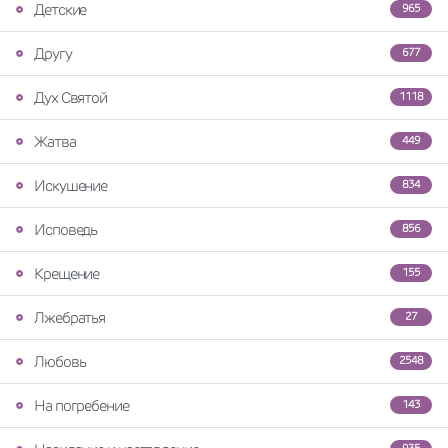
Детские
965
Другу
677
Дух Святой
1118
Жатва
449
Искушение
834
Исповедь
856
Крещение
155
Лжебратья
27
Любовь
2548
На погребение
143