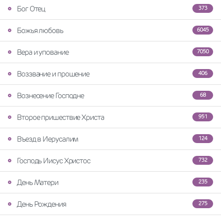
Бог Отец
373
Божья любовь
6045
Вера и упование
7050
Воззвание и прошение
406
Вознесение Господне
68
Второе пришествие Христа
951
Въезд в Иерусалим
124
Господь Иисус Христос
732
День Матери
235
День Рождения
275