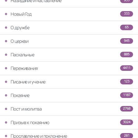
Назидание и наставление
935
Новый Год
333
О дружбе
65
О церкви
945
Пасхальные
885
Переживания
4411
Писание и учение
123
Покаяние
1187
Пост и молитва
2768
Призыв к покаянию
3024
Прославление и поклонение
281