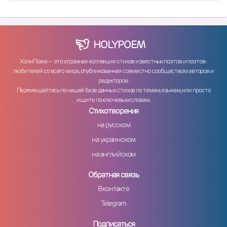
HOLY
POEM
ХолиПоем — это огромная коллекция стихов известных поэтов и поэтов-
любителей со всего мира, опубликованная совместно сообществом авторов и
редакторов.
Перемещайтесь по нашей базе данных стихов по темам, языкам, или просто
ищите по ключевым словам.
Стихотворения
на русском
на украинском
на английском
Обратная связь
Вконтакте
Telegram
Подписаться