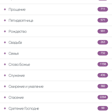
Прощение
711
Пятидесятница
571
Рождество
991
Свадьба
263
Семья
732
Слово Божье
1158
Служение
436
Смирение и умаление
382
Спасение
2264
Сретение Господне
99