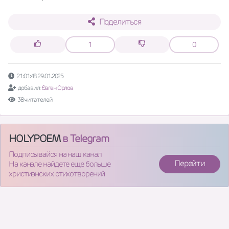
Поделиться
1
0
21:01:48 29.01.2025
добавил:
Євген Орлов
38 читателей
HOLYPOEM
в Telegram
Подписывайся на наш канал
Перейти
На канале найдете еще больше
христианских стихотворений