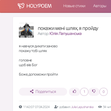
HOLY
POEM
Новые стихи
Авторы
покажи мені шлях, я пройду
Автор:
Юлія Лапушанська
я навчуся дихати заново
покажу тобі шлях
головне
щоб вів Бог
Боже, допоможи пройти
Поделиться
1
0
11:42:07 07.04.2024
добавил:
Julia Lapushanska
34 чи