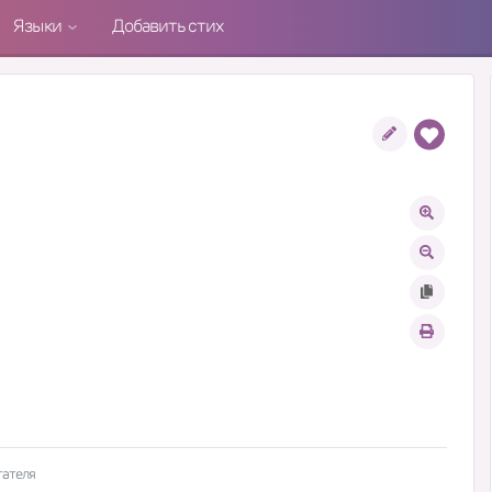
Языки
Добавить стих
тателя