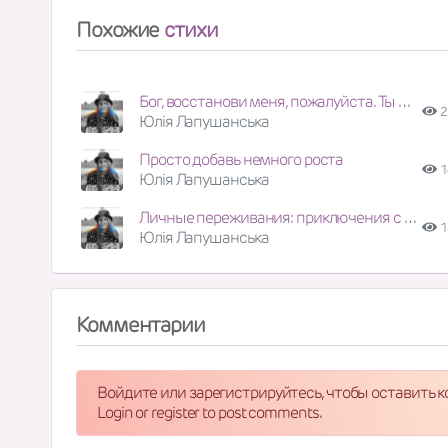
Похожие
стихи
Бог, восстанови меня, пожалуйста. Ты мне так нужен
2
Юлія Лапушанська
Просто добавь немного роста
1
Юлія Лапушанська
Личные переживания: приключения с Богом
1
Юлія Лапушанська
Комментарии
Войдите или зарегистрируйтесь, чтобы оставить 
Login or register to post comments.