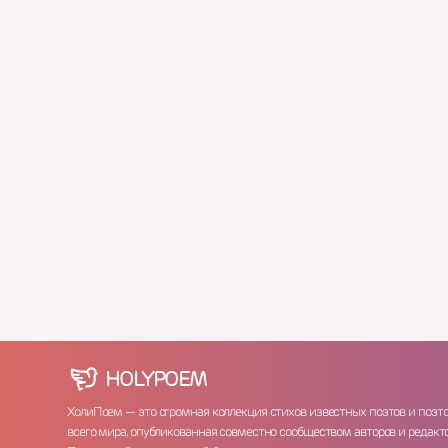
HOLY
POEM
ХолиПоем — это огромная коллекция стихов известных поэтов и поэт
всего мира, опубликованная совместно сообществом авторов и редакто