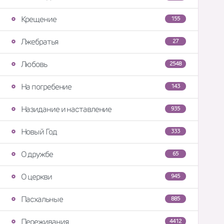
Крещение
155
Лжебратья
27
Любовь
2548
На погребение
143
Назидание и наставление
935
Новый Год
333
О дружбе
65
О церкви
945
Пасхальные
885
Переживания
4412