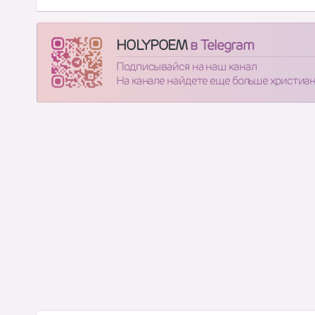
HOLYPOEM
в Telegram
Подписывайся на наш канал
На канале найдете еще больше христиа