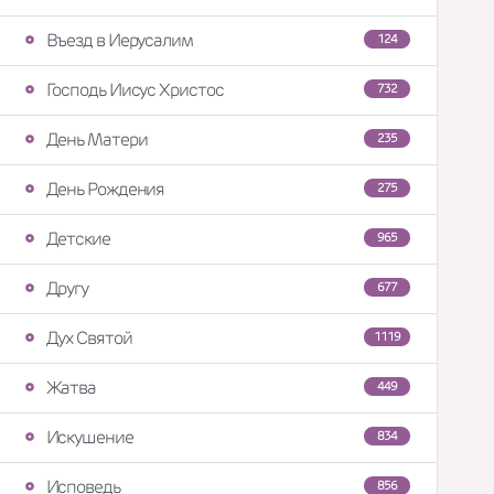
Въезд в Иерусалим
124
Господь Иисус Христос
732
День Матери
235
День Рождения
275
Детские
965
Другу
677
Дух Святой
1119
Жатва
449
Искушение
834
Исповедь
856