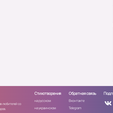
Стихотворения
Обратная связь
Подп
на русском
Вконтакте
ов-любителей со
на украинском
Telegram
ров.