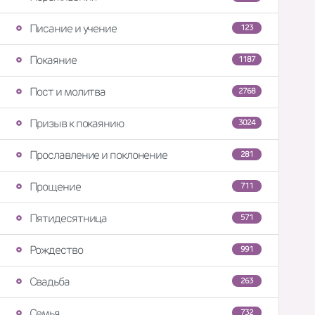
Писание и учение
123
Покаяние
1187
Пост и молитва
2768
Призыв к покаянию
3024
Прославление и поклонение
281
Прощение
711
Пятидесятница
571
Рождество
991
Свадьба
263
Семья
732