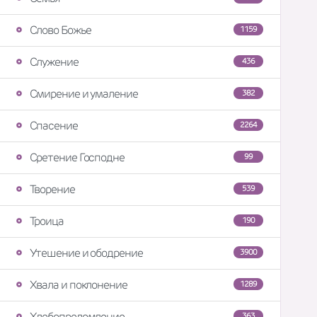
Слово Божье
1159
Служение
436
Смирение и умаление
382
Спасение
2264
Сретение Господне
99
Творение
539
Троица
190
Утешение и ободрение
3900
Хвала и поклонение
1289
Хлебопреломление
363