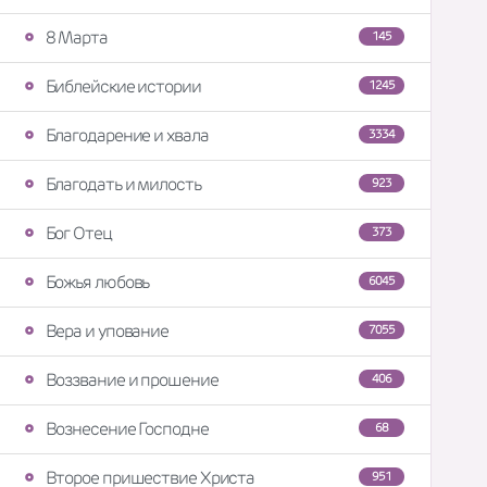
8 Марта
145
Библейские истории
1245
Благодарение и хвала
3334
Благодать и милость
923
Бог Отец
373
Божья любовь
6045
Вера и упование
7055
Воззвание и прошение
406
Вознесение Господне
68
Второе пришествие Христа
951