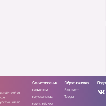
Стихотворения
Обратная связь
Подп
на русском
Вконтакте
ов-любителей со
на украинском
Telegram
ров.
просто ищите по
на английском