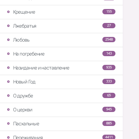
Крещение
155
Лжебратья
27
Любовь
2548
На погребение
143
Назидание и наставление
935
Новый Год
333
О дружбе
65
О церкви
945
Пасхальные
885
Переживания
4411