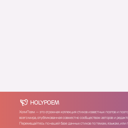
HOLY
POEM
ХолиПоем — это огромная коллекция стихов известных поэтов и поэт
всего мира, опубликованная совместно сообществом авторов и редакто
Перемещайтесь по нашей базе данных стихов по темам, языкам, или 