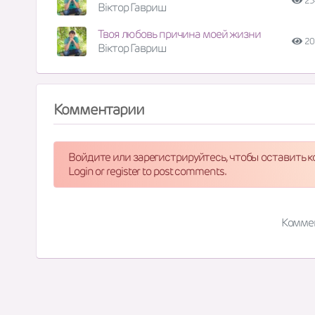
23
Віктор Гавриш
Твоя любовь причина моей жизни
20
Віктор Гавриш
Комментарии
Войдите или зарегистрируйтесь, чтобы оставить 
Login or register to post comments.
Комме