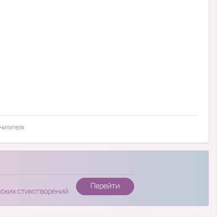
 читателя
Перейти
нских стихотворений