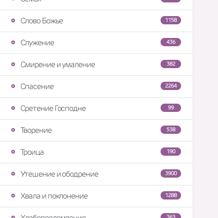
Слово Божье
1158
Служение
436
Смирение и умаление
382
Спасение
2264
Сретение Господне
99
Творение
538
Троица
190
Утешение и ободрение
3900
Хвала и поклонение
1288
Хлебопреломление
363