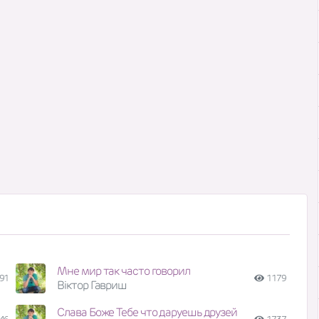
Мне мир так часто говорил
91
1179
Віктор Гавриш
Слава Боже Тебе что даруешь друзей