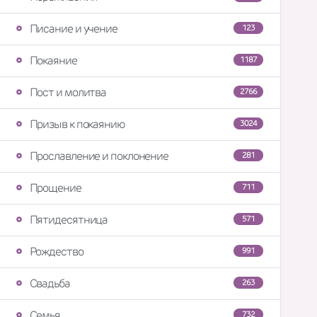
Писание и учение
123
Покаяние
1187
Пост и молитва
2766
Призыв к покаянию
3024
Прославление и поклонение
281
Прощение
711
Пятидесятница
571
Рождество
991
Свадьба
263
Семья
732