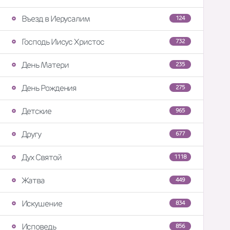
Въезд в Иерусалим
124
Господь Иисус Христос
732
День Матери
235
День Рождения
275
Детские
965
Другу
677
Дух Святой
1118
Жатва
449
Искушение
834
Исповедь
856