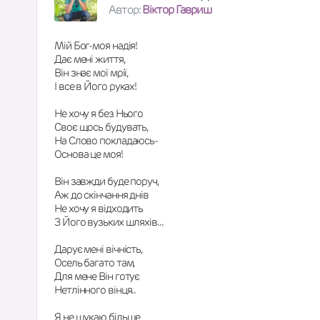
Автор:
Віктор Гавриш
Мій Бог-моя надія!
Дає мені життя,
Він знає мої мрії,
I все в Його руках!
Не хочу я без Нього
Своє щось будувать,
На Слово покладаюсь-
Основа це моя!
Він завжди буде поруч,
Аж до скінчання днів
Не хочу я відходить
З Його вузьких шляхів...
Дарує мені вічність,
Осель багато там,
Для мене Він готує
Нетлінного вінця..
Я не шукаю більше 