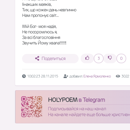
Iiнакших маяків, 
Тих, що кожен день невпинно 
Нам пропонує світ...
Мій Бог- моя надія,
Не посоромлюсь я,
За всі благословіння
Звучить Йому хвала!!!!!!!!
Поделиться
3
0
10:02:23 28.11.2015
добавил:
Елена Ярмоленко
3022
HOLYPOEM
в Telegram
Подписывайся на наш канал
На канале найдете еще больше христиа