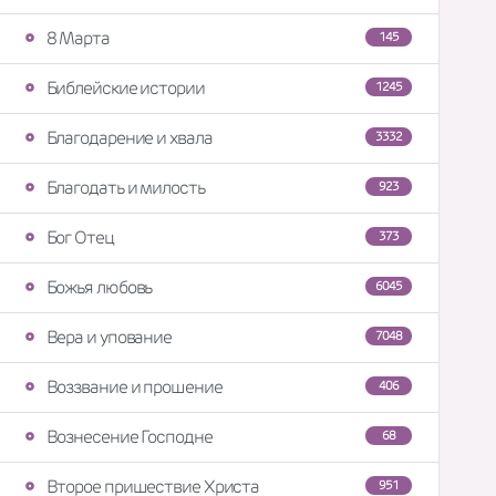
8 Марта
145
Библейские истории
1245
Благодарение и хвала
3332
Благодать и милость
923
Бог Отец
373
Божья любовь
6045
Вера и упование
7048
Воззвание и прошение
406
Вознесение Господне
68
Второе пришествие Христа
951