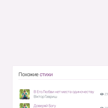
Похожие
стихи
В Его Любви нет места одиночеству
23
Віктор Гавриш
Доверяй Богу