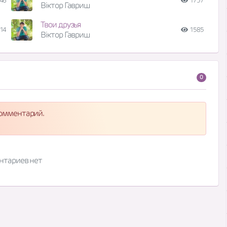
46
1737
Віктор Гавриш
Твои друзья
14
1585
Віктор Гавриш
0
комментарий.
нтариев нет