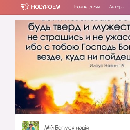
HOLY
POEM
Новые стихи
Авторы
Мій Бог моя надія