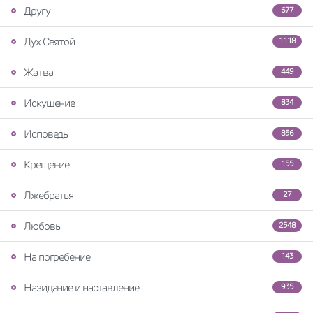
Другу
677
Дух Святой
1118
Жатва
449
Искушение
834
Исповедь
856
Крещение
155
Лжебратья
27
Любовь
2548
На погребение
143
Назидание и наставление
935