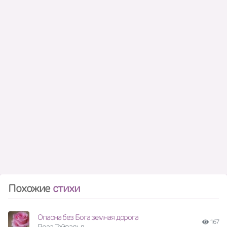
Похожие
стихи
Опасна без Бога земная дорога
167
Роза Тейвальд