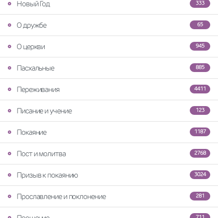
Новый Год
333
О дружбе
65
О церкви
945
Пасхальные
885
Переживания
4411
Писание и учение
123
Покаяние
1187
Пост и молитва
2768
Призыв к покаянию
3024
Прославление и поклонение
281
Прощение
711