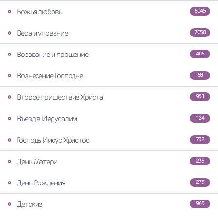
Божья любовь
6045
Вера и упование
7050
Воззвание и прошение
406
Вознесение Господне
68
Второе пришествие Христа
951
Въезд в Иерусалим
124
Господь Иисус Христос
732
День Матери
235
День Рождения
275
Детские
965