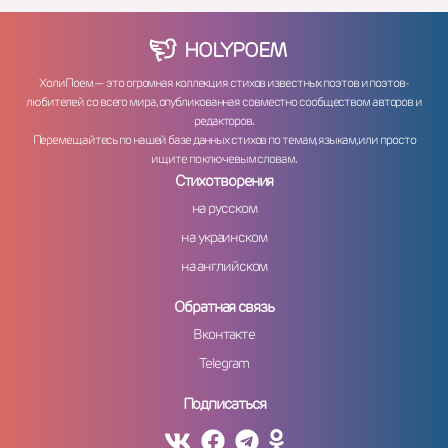
HOLY
POEM
ХолиПоем — это огромная коллекция стихов известных поэтов и поэтов-
любителей со всего мира, опубликованная совместно сообществом авторов и
редакторов.
Перемещайтесь по нашей базе данных стихов по темам, языкам, или просто
ищите по ключевым словам.
Стихотворения
на русском
на украинском
на английском
Обратная связь
Вконтакте
Telegram
Подписаться