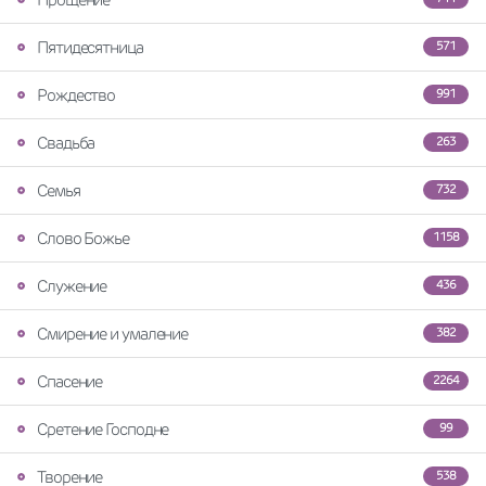
Пятидесятница
571
Рождество
991
Свадьба
263
Семья
732
Слово Божье
1158
Служение
436
Смирение и умаление
382
Спасение
2264
Сретение Господне
99
Творение
538