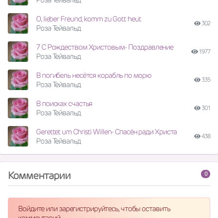
O, lieber Freund, komm zu Gott heut
302
Роза Тейвальд
7 С Рождеством Христовым- Поздравление
1977
Роза Тейвальд
В погибель несётся корабль по морю
335
Роза Тейвальд
В поисках счастья
301
Роза Тейвальд
Gerettet um Christi Willen- Спасён ради Христа
438
Роза Тейвальд
Комментарии
0
Войдите или зарегистрируйтесь, чтобы оставить
комментарий.