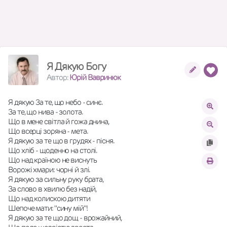
Я Дякую Богу
Автор:
Юрій Вавринюк
Я дякую За те, що небо - синє.
За те, що нива - золота.
Що в мене світла й гожа днина,
Що всерці зоряна - мета.
Я дякую за те що в грудях - пісня.
Що хліб - щоденно на столі.
Що над країною не виснуть
Ворожі хмари: чорні й злі.
Я дякую за сильну руку брата,
За слово в хвилю без надій,
Що над колискою дитяти
Шепоче мати: "сину мій"!
Я дякую за те що дощ - врожайний,