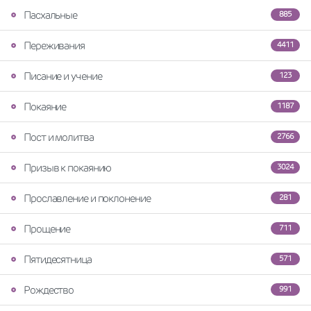
Пасхальные
885
Переживания
4411
Писание и учение
123
Покаяние
1187
Пост и молитва
2766
Призыв к покаянию
3024
Прославление и поклонение
281
Прощение
711
Пятидесятница
571
Рождество
991