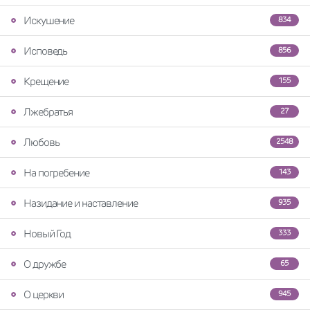
Искушение
834
Исповедь
856
Крещение
155
Лжебратья
27
Любовь
2548
На погребение
143
Назидание и наставление
935
Новый Год
333
О дружбе
65
О церкви
945