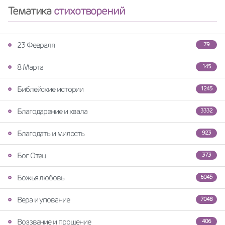
Тематика
стихотворений
23 Февраля
79
8 Марта
145
Библейские истории
1245
Благодарение и хвала
3332
Благодать и милость
923
Бог Отец
373
Божья любовь
6045
Вера и упование
7048
Воззвание и прошение
406