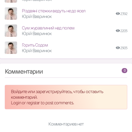
Різдвяні стежки ведуть не до ясел
2392
Юрій Вавринюк
Сум журавлиний над полем
2205
Юрій Вавринюк
Горить Содом
2905
Юрій Вавринюк
Комментарии
0
Войдите или зарегистрируйтесь, чтобы оставить
комментарий.
Login or register to post comments.
Комментариев нет