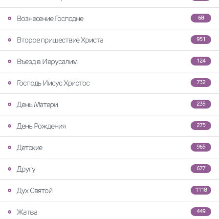
Вознесение Господне
68
Второе пришествие Христа
951
Въезд в Иерусалим
124
Господь Иисус Христос
732
День Матери
235
День Рождения
275
Детские
965
Другу
677
Дух Святой
1118
Жатва
449