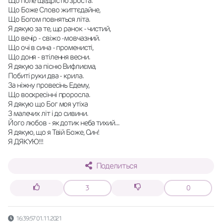
Що поле щедрістю зроста.
Що Боже Слово життєдайне,
Що Богом повняться літа.
Я дякую за те, що ранок - чистий,
Що вечір - свіжо -мовчазний.
Що очі в сина - променисті,
Що доня - втілення весни.
Я дякую за пісню Вифлиєма,
Побиті руки два - крила.
За ніжну провесінь Едему,
Що воскресінні проросла.
Я дякую що Бог моя утіха
З малечих літ і до сивини.
Його любов - як дотик неба тихий...
Я дякую, що я Твій Боже, Син!
Я ДЯКУЮ!!!
Поделиться
3
0
16:39:57 01.11.2021