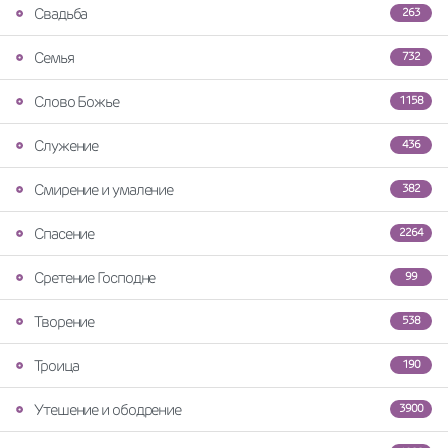
Свадьба
263
Семья
732
Слово Божье
1158
Служение
436
Смирение и умаление
382
Спасение
2264
Сретение Господне
99
Творение
538
Троица
190
Утешение и ободрение
3900