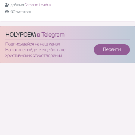
добавил:
Catherine Levchuk
402 читателя
HOLYPOEM
в Telegram
Подписывайся на наш канал
Перейти
На канале найдете еще больше
христианских стихотворений