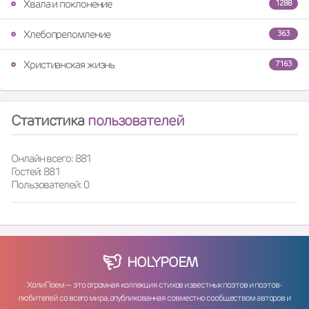
Хвала и поклонение
1288
Хлебопреломление
363
Христианская жизнь
7163
Статистика
пользователей
Онлайн всего: 881
Гостей: 881
Пользователей: 0
HOLY
POEM
ХолиПоем — это огромная коллекция стихов известных поэтов и поэтов-
любителей со всего мира, опубликованная совместно сообществом авторов и