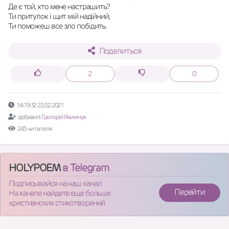
Де є той, хто мене настрашить?
Ти притулок і щит мій надійний,
Ти поможеш все зло побідить.
Поделиться
2
0
14:19:32 22.02.2021
добавил:
Григорій Якимчук
243 читателя
HOLYPOEM
в Telegram
Подписывайся на наш канал
Перейти
На канале найдете еще больше
христианских стихотворений