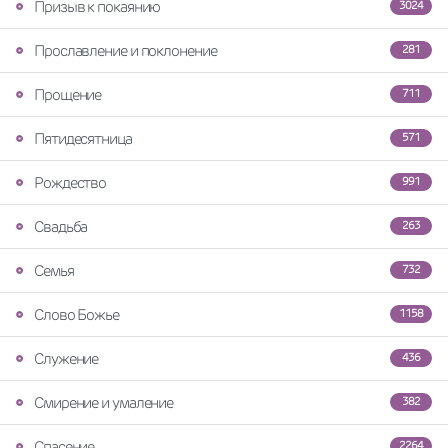
Призыв к покаянию
3024
Прославление и поклонение
281
Прощение
711
Пятидесятница
571
Рождество
991
Свадьба
263
Семья
732
Слово Божье
1158
Служение
436
Смирение и умаление
382
Спасение
2264