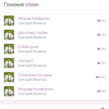
Похожие
стихи
Флоріда, Каліфорнія...
220
Григорий Якимчук
Два слова о любви
276
Григорий Якимчук
Співай, душе!
384
Григорий Якимчук
Псалом-5
252
Григорий Якимчук
Пожелание mолодым
1567
Григорий Якимчук
Флорида, Калифорния...
248
Григорий Якимчук