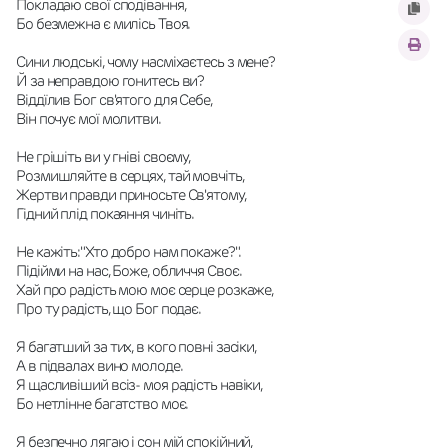
Покладаю свої сподівання,
Бо безмежна є милісь Твоя.
Сини людські, чому насміхаєтесь з мене?
Й за неправдою гонитесь ви?
Віддїлив Бог св'ятого для Себе,
Він почує мої молитви.
Не грішіть ви у гніві своєму,
Розмишляйте в серцях, тай мовчіть,
Жертви правди приносьте Св'ятому,
Гідний плід покаяння чиніть.
Не кажіть:"Хто добро нам покаже?".
Підійми на нас, Боже, обличчя Своє.
Хай про радість мою моє серце розкаже,
Про ту радість, що Бог подає.
Я багатший за тих, в кого повні засіки,
А в підвалах вино молоде.
Я щасливіший всіз- моя радість навіки,
Бо нетлінне багатство моє.
Я безпечно лягаю і сон мій спокійний,