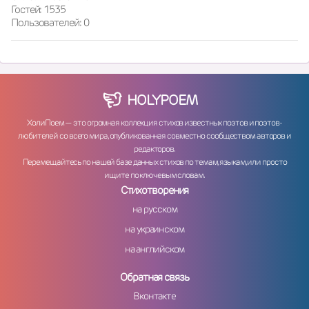
Гостей: 1535
Пользователей: 0
HOLY
POEM
ХолиПоем — это огромная коллекция стихов известных поэтов и поэтов-
любителей со всего мира, опубликованная совместно сообществом авторов и
редакторов.
Перемещайтесь по нашей базе данных стихов по темам, языкам, или просто
ищите по ключевым словам.
Стихотворения
на русском
на украинском
на английском
Обратная связь
Вконтакте