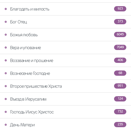
Благодать и милость
923
Бог Отец
373
Божья любовь
6045
Вера и упование
7049
Воззвание и прошение
406
Вознесение Господне
68
Второе пришествие Христа
951
Въезд в Иерусалим
124
Господь Иисус Христос
732
День Матери
235