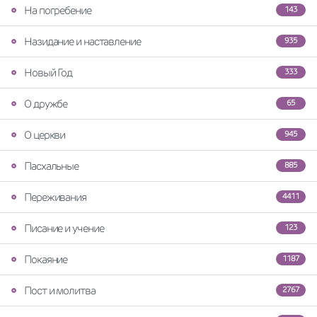
На погребение
143
Назидание и наставление
935
Новый Год
333
О дружбе
65
О церкви
945
Пасхальные
885
Переживания
4411
Писание и учение
123
Покаяние
1187
Пост и молитва
2767