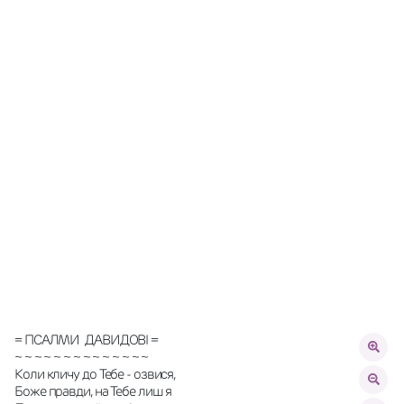
= ПСАЛМИ  ДАВИДОВІ =
~ ~ ~ ~ ~ ~ ~ ~ ~ ~ ~ ~ ~ ~
Коли кличу до Тебе - озвися,
Боже правди, на Тебе лиш я