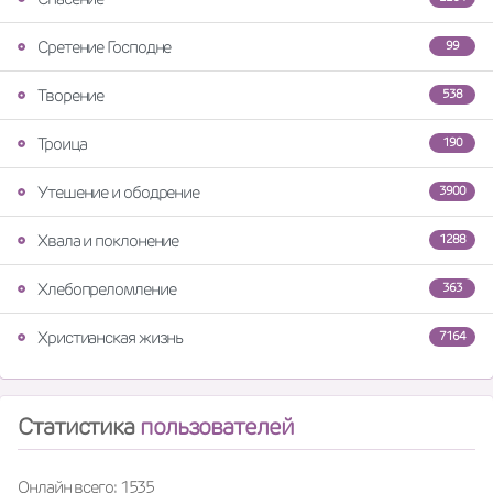
Сретение Господне
99
Творение
538
Троица
190
Утешение и ободрение
3900
Хвала и поклонение
1288
Хлебопреломление
363
Христианская жизнь
7164
Статистика
пользователей
Онлайн всего: 1535