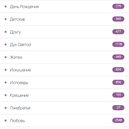
День Рождения
275
Детские
965
Другу
677
Дух Святой
1118
Жатва
449
Искушение
834
Исповедь
856
Крещение
155
Лжебратья
27
Любовь
2548