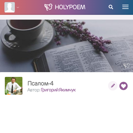
HOLY
POEM
Псалом-4
Автор:
Григорий Якимчук