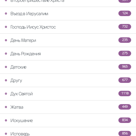
Второе пришествие Христа
Въезд в Иерусалим
124
Господь Иисус Христос
732
День Матери
235
День Рождения
275
Детские
965
Другу
677
Дух Святой
1118
Жатва
449
Искушение
834
Исповедь
856