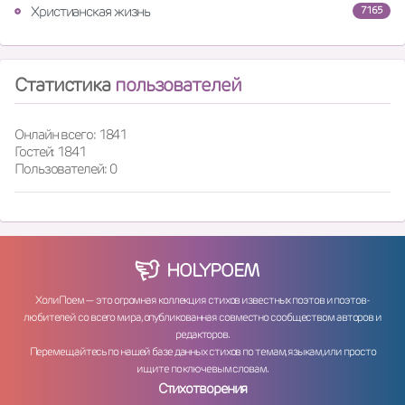
Христианская жизнь
7165
Статистика
пользователей
Онлайн всего: 1841
Гостей: 1841
Пользователей: 0
HOLY
POEM
ХолиПоем — это огромная коллекция стихов известных поэтов и поэтов-
любителей со всего мира, опубликованная совместно сообществом авторов и
редакторов.
Перемещайтесь по нашей базе данных стихов по темам, языкам, или просто
ищите по ключевым словам.
Стихотворения