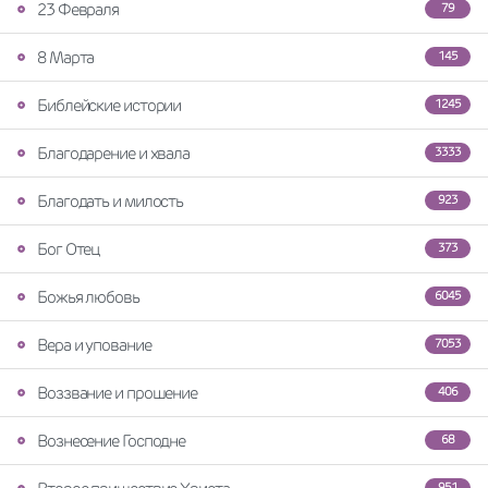
23 Февраля
79
8 Марта
145
Библейские истории
1245
Благодарение и хвала
3333
Благодать и милость
923
Бог Отец
373
Божья любовь
6045
Вера и упование
7053
Воззвание и прошение
406
Вознесение Господне
68
951