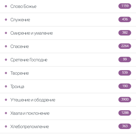
Слово Божье
1159
Служение
436
Смирение и умаление
382
Спасение
2264
Сретение Господне
99
Творение
539
Троица
190
Утешение и ободрение
3900
Хвала и поклонение
1288
Хлебопреломление
363