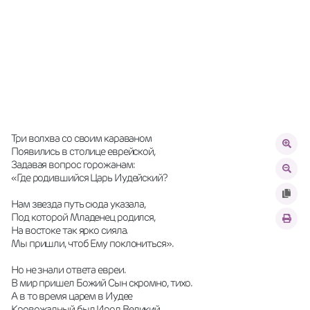
Три волхва со своим караваном 
Появились в столице еврейской, 
Задавая вопрос горожанам: 
«Где родившийся Царь Иудейский? 
Нам звезда путь сюда указала, 
Под которой Младенец родился, 
На востоке так ярко сияла. 
Мы пришли, чтоб Ему поклониться». 
Но не знали ответа евреи. 
В мир пришел Божий Сын скромно, тихо. 
А в то время царем в Иудее 
Кровожадный был Ирод Великий. 