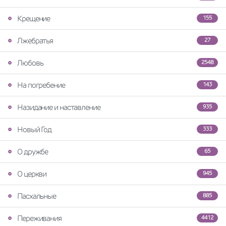
Крещение
155
Лжебратья
27
Любовь
2548
На погребение
143
Назидание и наставление
935
Новый Год
333
О дружбе
65
О церкви
945
Пасхальные
885
Переживания
4412