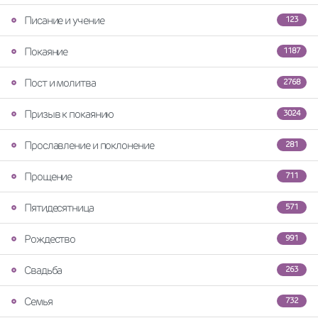
Писание и учение
123
Покаяние
1187
Пост и молитва
2768
Призыв к покаянию
3024
Прославление и поклонение
281
Прощение
711
Пятидесятница
571
Рождество
991
Свадьба
263
Семья
732