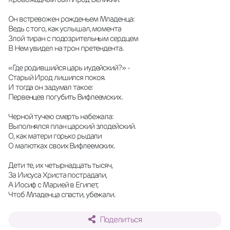
Он встревожен рожденьем Младенца: 
Ведь с того, как услышал, момента 
Злой тиран с подозрительным сердцем 
В Нем увидел на трон претендента. 
«Где родившийся царь иудейский?» - 
Старый Ирод лишился покоя. 
И тогда он задумал такое: 
Первенцев погубить Вифлеемских. 
Черной тучею смерть набежала: 
Выполнялся план царский злодейский. 
О, как матери горько рыдали 
О малютках своих Вифлеемских. 
Дети те, их четырнадцать тысяч, 
За Иисуса Христа пострадали, 
А Иосиф с Марией в Египет, 
Чтоб Младенца спасти, убежали.
Поделиться