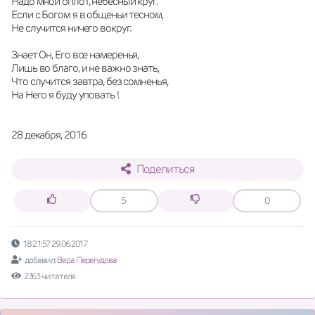
Надо мной оплот, небесный круг. 
Если с Богом я в общеньи тесном, 
Не случится ничего вокруг. 
Знает Он, Его все намеренья, 
Лишь во благо, и не важно знать, 
Что случится завтра, без сомненья, 
На Него я буду уповать ! 
28 декабря, 2016
Поделиться
5
0
18:21:57 29.06.2017
добавил:
Вера Перегудова
2363 читателя