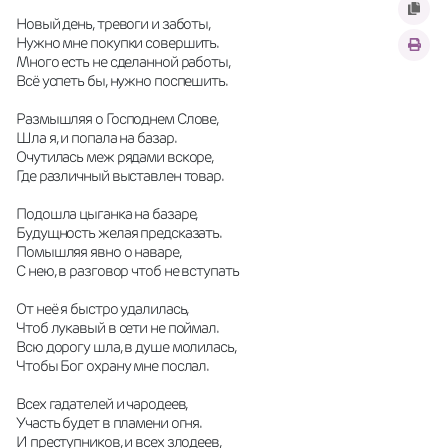
Новый день, тревоги и заботы, 
Нужно мне покупки совершить. 
Много есть не сделанной работы, 
Всё успеть бы, нужно поспешить. 
Размышляя о Господнем Слове, 
Шла я, и попала на базар. 
Очутилась меж рядами вскоре, 
Где различный выставлен товар. 
Подошла цыганка на базаре, 
Будущность желая предсказать. 
Помышляя явно о наваре, 
С нею, в разговор чтоб не вступать 
От неё я быстро удалилась, 
Чтоб лукавый в сети не поймал. 
Всю дорогу шла, в душе молилась, 
Чтобы Бог охрану мне послал. 
Всех гадателей и чародеев, 
Участь будет в пламени огня. 
И преступников, и всех злодеев, 