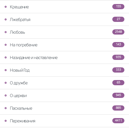
Крещение
155
Лжебратья
27
Любовь
2548
На погребение
143
Назидание и наставление
935
Новый Год
333
О дружбе
65
О церкви
945
Пасхальные
885
Переживания
4411