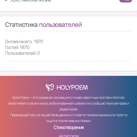
Статистика
пользователей
Онлайн всего: 1870
Гостей: 1870
Пользователей: 0
HOLY
POEM
ХолиПоем — это огромная коллекция стихов известных поэтов и поэтов-
любителей со всего мира, опубликованная совместно сообществом авторов и
редакторов.
Перемещайтесь по нашей базе данных стихов по темам, языкам, или просто
ищите по ключевым словам.
Стихотворения
на русском