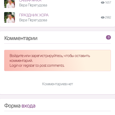
САМАРЯНКА
1657
Вера Перегудова
ПРАЗДНИК ХОРА
2982
Вера Перегудова
Комментарии
0
Войдите или зарегистрируйтесь, чтобы оставить
комментарий.
Login or register to post comments.
Комментариев нет
Форма
входа