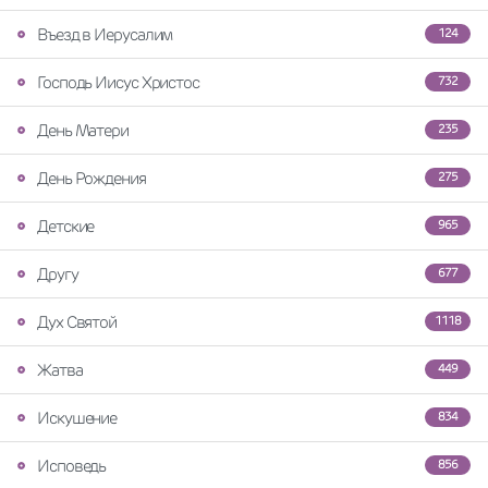
Въезд в Иерусалим
124
Господь Иисус Христос
732
День Матери
235
День Рождения
275
Детские
965
Другу
677
Дух Святой
1118
Жатва
449
Искушение
834
Исповедь
856