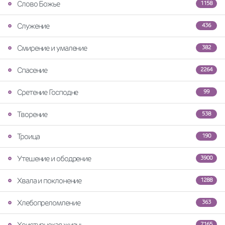
Слово Божье
1158
Служение
436
Смирение и умаление
382
Спасение
2264
Сретение Господне
99
Творение
538
Троица
190
Утешение и ободрение
3900
Хвала и поклонение
1288
Хлебопреломление
363
Христианская жизнь
7165