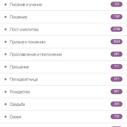
Писание и учение
123
Покаяние
1187
Пост и молитва
2768
Призыв к покаянию
3024
Прославление и поклонение
281
Прощение
711
Пятидесятница
571
Рождество
991
Свадьба
263
Семья
732