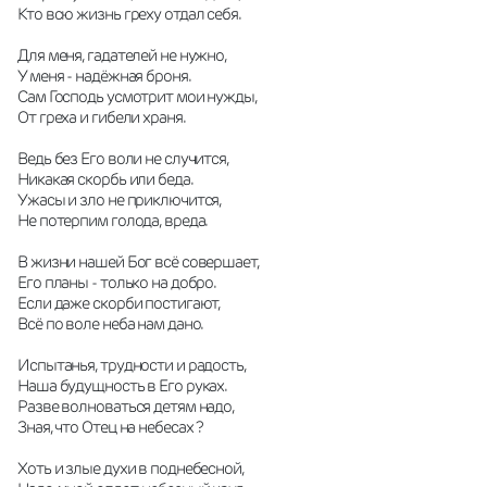
Кто всю жизнь греху отдал себя. 
Для меня, гадателей не нужно, 
У меня - надёжная броня. 
Сам Господь усмотрит мои нужды, 
От греха и гибели храня. 
Ведь без Его воли не случится, 
Никакая скорбь или беда. 
Ужасы и зло не приключится, 
Не потерпим голода, вреда. 
В жизни нашей Бог всё совершает, 
Его планы - только на добро. 
Если даже скорби постигают, 
Всё по воле неба нам дано. 
Испытанья, трудности и радость, 
Наша будущность в Его руках. 
Разве волноваться детям надо, 
Зная, что Отец на небесах ? 
Хоть и злые духи в поднебесной, 