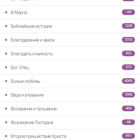
8 Марта
145
Библейские истории
1245
Благодарение и хвала
3332
Благодать и милость
923
Бог Отец
373
Божья любовь
6045
Вера и упование
7050
Воззвание и прошение
406
Вознесение Господне
68
Второе пришествие Христа
951