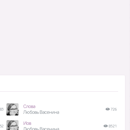
Слова
83
726
Любовь Васенина
Иов
52
8521
Любовь Васенина