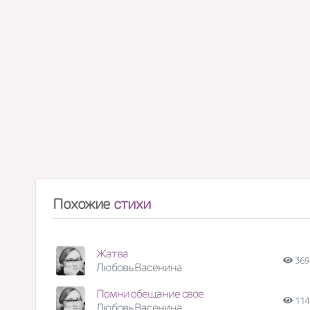
Похожие
стихи
Жатва
369
Любовь Васенина
Помни обещание свое
114
Любовь Васенина