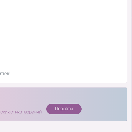
ателей
Перейти
нских стихотворений