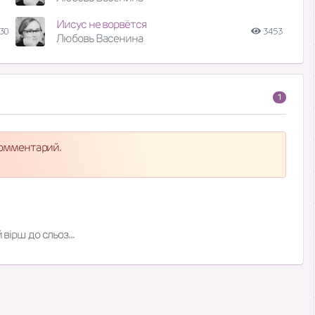
Иисус не ворвётся
30
3453
Любовь Васенина
1
комментарий.
вірш до сльоз...