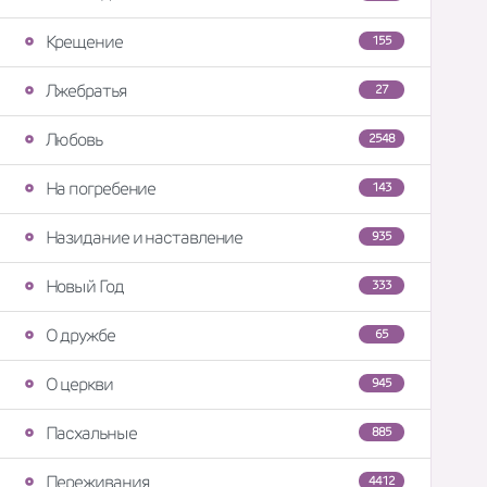
Крещение
155
Лжебратья
27
Любовь
2548
На погребение
143
Назидание и наставление
935
Новый Год
333
О дружбе
65
О церкви
945
Пасхальные
885
Переживания
4412