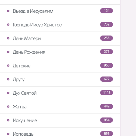
Въезд в Иерусалим
124
Господь Иисус Христос
732
День Матери
235
День Рождения
275
Детские
965
Другу
677
Дух Святой
1118
Жатва
449
Искушение
834
Исповедь
856