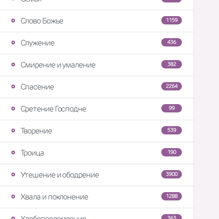
Слово Божье
1159
Служение
436
Смирение и умаление
382
Спасение
2264
Сретение Господне
99
Творение
539
Троица
190
Утешение и ободрение
3900
Хвала и поклонение
1288
Хлебопреломление
363