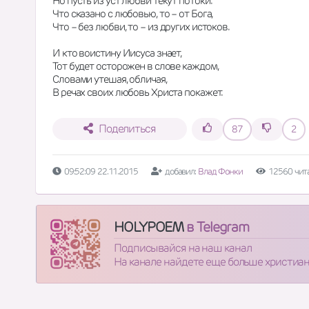
Но пусть из уст любви текут потоки. 
Что сказано с любовью, то – от Бога, 
Что – без любви, то – из других истоков. 
И кто воистину Иисуса знает, 
Тот будет осторожен в слове каждом, 
Словами утешая, обличая, 
В речах своих любовь Христа покажет.
Поделиться
87
2
09:52:09 22.11.2015
добавил:
Влад Фонки
12560 чит
HOLYPOEM
в Telegram
Подписывайся на наш канал
На канале найдете еще больше христиа