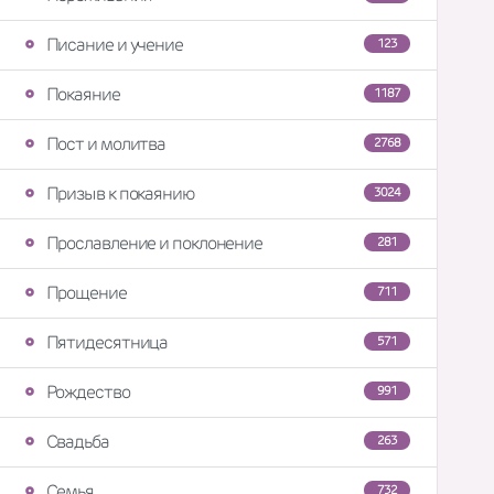
Писание и учение
123
Покаяние
1187
Пост и молитва
2768
Призыв к покаянию
3024
Прославление и поклонение
281
Прощение
711
Пятидесятница
571
Рождество
991
Свадьба
263
Семья
732