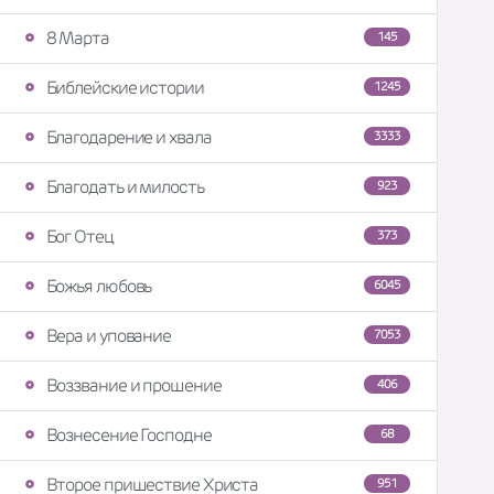
8 Марта
145
Библейские истории
1245
Благодарение и хвала
3333
Благодать и милость
923
Бог Отец
373
Божья любовь
6045
Вера и упование
7053
Воззвание и прошение
406
Вознесение Господне
68
Второе пришествие Христа
951