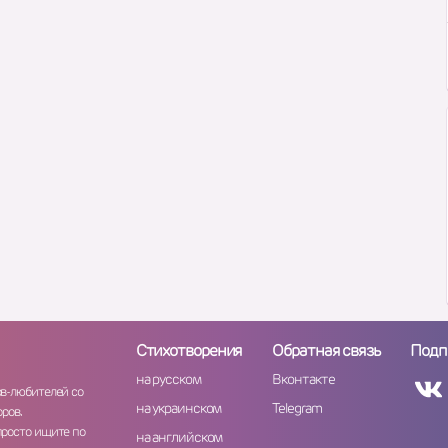
Стихотворения
Обратная связь
Подп
на русском
Вконтакте
ов-любителей со
на украинском
Telegram
ров.
просто ищите по
на английском