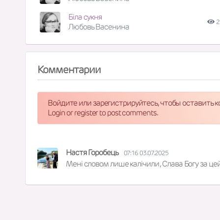
Біла сукня
2
Любовь Васенина
Комментарии
Войдите или зарегистрируйтесь, чтобы оставить 
Login or register to post comments.
Настя Горобець
07:16 03.07.2025
Мені словом лише калічили , Слава Богу за цей 