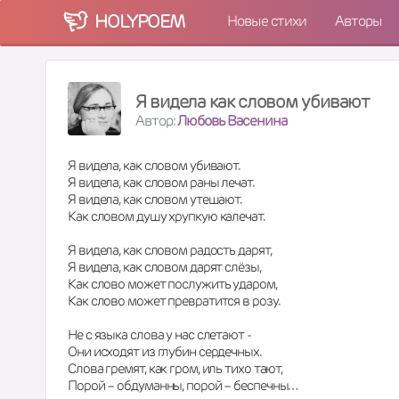
HOLY
POEM
Новые стихи
Авторы
Я видела как словом убивают
Автор:
Любовь Васенина
Я видела, как словом убивают. 
Я видела, как словом раны лечат. 
Я видела, как словом утешают. 
Как словом душу хрупкую калечат. 
Я видела, как словом радость дарят, 
Я видела, как словом дарят слёзы, 
Как слово может послужить ударом, 
Как слово может превратится в розу. 
Не с языка слова у нас слетают - 
Они исходят из глубин сердечных. 
Слова гремят, как гром, иль тихо тают, 
Порой – обдуманны, порой – беспечны… 