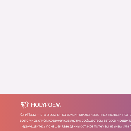
HOLY
POEM
ХолиПоем — это огромная коллекция стихов известных поэтов и поэт
всего мира, опубликованная совместно сообществом авторов и редакто
Перемещайтесь по нашей базе данных стихов по темам, языкам, или 