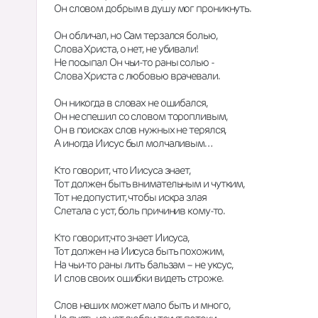
Он словом добрым в душу мог проникнуть. 
Он обличал, но Сам терзался болью, 
Слова Христа, о нет, не убивали! 
Не посыпал Он чьи-то раны солью - 
Слова Христа с любовью врачевали. 
Он никогда в словах не ошибался, 
Он не спешил со словом торопливым, 
Он в поисках слов нужных не терялся, 
А иногда Иисус был молчаливым… 
Кто говорит, что Иисуса знает, 
Тот должен быть внимательным и чутким, 
Тот не допустит, чтобы искра злая 
Слетала с уст, боль причинив кому-то. 
Кто говорит,что знает Иисуса, 
Тот должен на Иисуса быть похожим, 
На чьи-то раны лить бальзам – не уксус, 
И слов своих ошибки видеть строже. 
Слов наших может мало быть и много, 