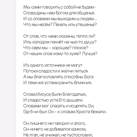
Мы сами говорить с собой не будем - 
Слова даны нам Богом для общенья. 
И со словами мы выходим ы людям… 
Что мы несём? Печаль иль утешенье? 
От слов, что нами сказаны, тепло ли? 
Иль холодом пахнёт на чью-то душу? 
Что сеем мы – хорошее? плохое? 
От наших слов кому-то хуже? Лучше? 
Из одного источника не могут 
Потоки сладости и желчи литься. 
А мы благословлять способны Бога 
И теми же устами ранить ближних. 
Слова Иисуса были благодатью, 
И сладостью уста Его дышали. 
Словами мог спасать и исцелять Он, 
Где б ни был Он – к словам Христа бежали. 
Он лишнего не говорил и злого, 
Он ничего не добивался криком, 
Не лгал, не унижал, не пустословил, 