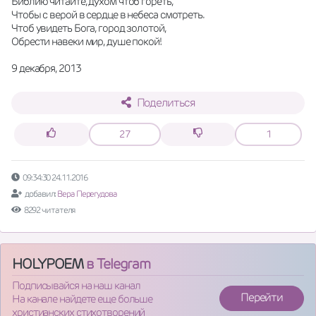
Библию читайте, духом чтоб гореть, 
Чтобы с верой в сердце в небеса смотреть. 
Чтоб увидеть Бога, город золотой, 
Обрести навеки мир, душе покой! 
9 декабря, 2013
Поделиться
27
1
09:34:30 24.11.2016
добавил:
Вера Перегудова
8292 читателя
HOLYPOEM
в Telegram
Подписывайся на наш канал
Перейти
На канале найдете еще больше
христианских стихотворений