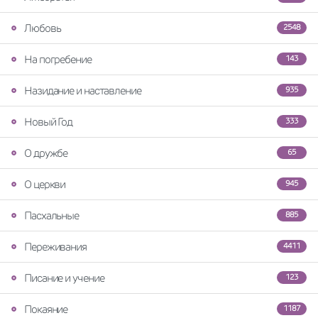
Любовь
2548
На погребение
143
Назидание и наставление
935
Новый Год
333
О дружбе
65
О церкви
945
Пасхальные
885
Переживания
4411
Писание и учение
123
Покаяние
1187