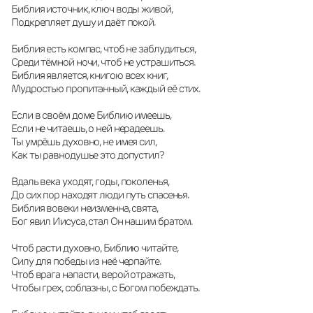
Библия источник, ключ воды живой, 
Подкрепляет душу и даёт покой. 
Библия есть компас, чтоб не заблудиться, 
Среди тёмной ночи, чтоб не устрашиться. 
Библия является, книгою всех книг, 
Мудростью пропитанный, каждый её стих. 
Если в своём доме Библию имеешь, 
Если не читаешь, о ней нерадеешь. 
Ты умрёшь духовно, не имея сил, 
Как ты равнодушье это допустил? 
Вдаль века уходят, годы, поколенья, 
До сих пор находят люди путь спасенья. 
Библия вовеки неизменна, свята, 
Бог явил Иисуса, стал Он нашим братом. 
Чтоб расти духовно, Библию читайте, 
Силу для победы из неё черпайте. 
Чтоб врага напасти, верой отражать, 
Чтобы грех, соблазны, с Богом побеждать. 