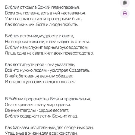
Библия открыла Божий план спасенья, 
Всем она полезна, есть в ней наставленья. 
Учит нас, как в жизни праведными быть, 
Как должны мы Бога и людей любить. 
Библия источник, мудрости и света, 
На вопросы в жизни, в ней найдёшь ответы. 
Библия нам служит верным руководством, 
Лишь одна на свете, книг всех превосходство. 
Как достигнуть неба - она указатель, 
Всё что нужно людям - усмотрел Создатель. 
В ней обетованья, верным обещает, 
И она доступна для всех, кто желает. 
В Библии пророчества, Божьи предсказанья, 
Она открывает тайну мирозданья. 
Вечные глаголы - сердце веселят, 
Библия содержит истин Божьих клад. 
Как бальзам целительный, для сердечных ран, 
Утешенье в жизни для всех христиан. 