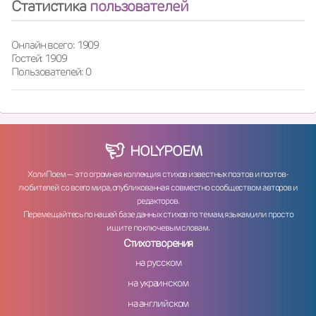
Статистика
пользователей
Онлайн всего: 1909
Гостей: 1909
Пользователей: 0
HOLY
POEM
ХолиПоем — это огромная коллекция стихов известных поэтов и поэтов-
любителей со всего мира, опубликованная совместно сообществом авторов и
редакторов.
Перемещайтесь по нашей базе данных стихов по темам, языкам, или просто
ищите по ключевым словам.
Стихотворения
на русском
на украинском
на английском