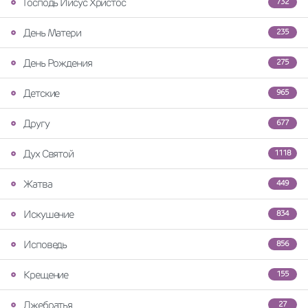
Господь Иисус Христос
732
День Матери
235
День Рождения
275
Детские
965
Другу
677
Дух Святой
1118
Жатва
449
Искушение
834
Исповедь
856
Крещение
155
Лжебратья
27