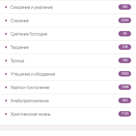
Смирение и умаление
382
Спасение
2264
Сретение Господне
99
Творение
538
Троица
190
Утешение и ободрение
3900
Хвала и поклонение
1288
Хлебопреломление
363
Христианская жизнь
7165