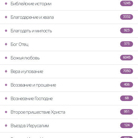
Библейские истории
1245
Благодарение и хвала
3332
Благодать и милость
923
Бог Отец
373
Божья любовь
6045
Вера и упование
7050
Воззвание и прошение
406
Вознесение Господне
68
Второе пришествие Христа
951
Въезд в Иерусалим
124