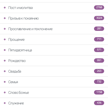
Пост и молитва
2768
Призыв к покаянию
3024
Прославление и поклонение
281
Прощение
711
Пятидесятница
571
Рождество
991
Свадьба
263
Семья
732
Слово Божье
1158
Служение
436