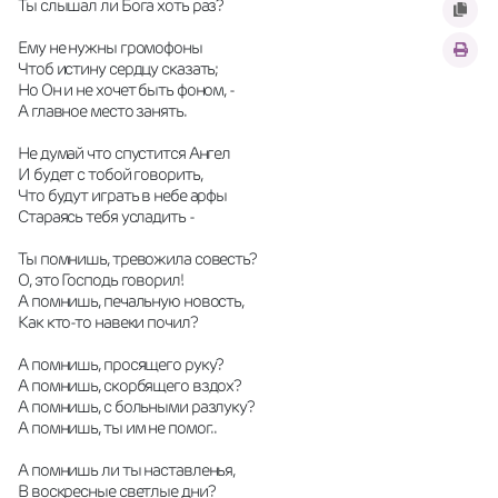
Ты слышал ли Бога хоть раз?
Ему не нужны громофоны 
Чтоб истину сердцу сказать;
Но Он и не хочет быть фоном, -
А главное место занять.
Не думай что спустится Ангел 
И будет с тобой говорить,
Что будут играть в небе арфы
Стараясь тебя усладить -
Ты помнишь, тревожила совесть?
О, это Господь говорил!
А помнишь, печальную новость,
Как кто-то навеки почил?
А помнишь, просящего руку?
А помнишь, скорбящего вздох?
А помнишь, с больными разлуку?
А помнишь, ты им не помог..
А помнишь ли ты наставленья,
В воскресные светлые дни?