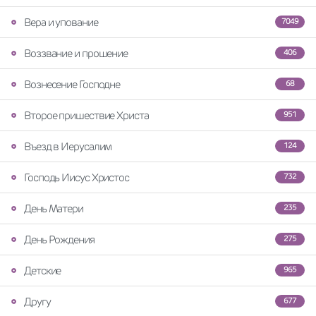
Вера и упование
7049
Воззвание и прошение
406
Вознесение Господне
68
Второе пришествие Христа
951
Въезд в Иерусалим
124
Господь Иисус Христос
732
День Матери
235
День Рождения
275
Детские
965
Другу
677