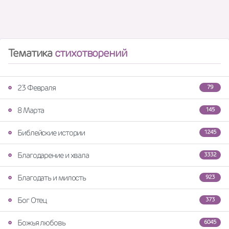
Тематика
стихотворений
23 Февраля
79
8 Марта
145
Библейские истории
1245
Благодарение и хвала
3332
Благодать и милость
923
Бог Отец
373
Божья любовь
6045