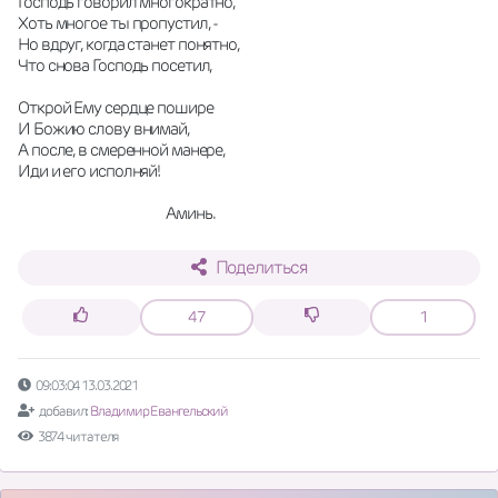
Господь говорил многократно,
Хоть многое ты пропустил, -
Но вдруг, когда станет понятно,
Что снова Господь посетил,
Открой Ему сердце пошире
И Божию слову внимай,
А после, в смеренной манере,
Иди и его исполняй!
                                              Аминь.
Поделиться
47
1
09:03:04 13.03.2021
добавил:
Владимир Евангельский
3874 читателя