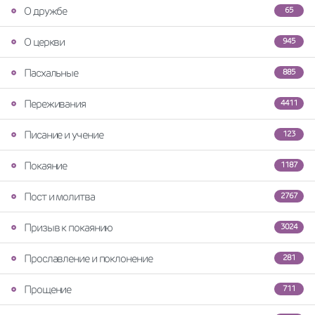
О дружбе
65
О церкви
945
Пасхальные
885
Переживания
4411
Писание и учение
123
Покаяние
1187
Пост и молитва
2767
Призыв к покаянию
3024
Прославление и поклонение
281
Прощение
711