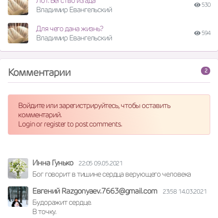
Лот. Бегство из ада
530
Владимир Евангельский
Для чего дана жизнь?
594
Владимир Евангельский
Комментарии
2
Войдите или зарегистрируйтесь, чтобы оставить
комментарий.
Login or register to post comments.
Инна Гунько
22:05 09.05.2021
Бог говорит в тишине сердца верующего человека
Евгений Razgonyaev.7663@gmail.com
23:58 14.03.2021
Будоражит сердце.

В точку.
