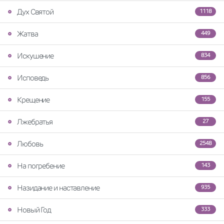
Дух Святой
1118
Жатва
449
Искушение
834
Исповедь
856
Крещение
155
Лжебратья
27
Любовь
2548
На погребение
143
Назидание и наставление
935
Новый Год
333