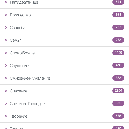
Пятидесятница
571
Рождество
991
Свадьба
263
Семья
732
Слово Божье
1158
Служение
436
Смирение и умаление
382
Спасение
2264
Сретение Господне
99
Творение
538
Троица
190