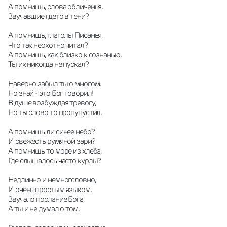
А помнишь, слова обличенья, 
Звучавшие гдето в тени?
А помнишь, глаголы Писанья,
Что так неохотно читал?
А помнишь, как близко к сознанью,
Ты их никогда не пускал?
Наверно забыл ты о многом.
Но знай - это Бог говорил!
В душе возбуждая тревогу,
Но ты слово то пропупустил.
А помнишь ли синее небо?
И свежесть румяной зари?
А помнишь то море из хлеба,
Где слышалось часто курлы?
Недлинно и немногсловно,
И очень простым языком,
Звучало послание Бога,
А ты и не думал о том.