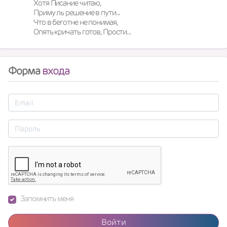
Хотя Писание читаю,

Приму ль решение в пути...

Что в беготне не понимая,

Опять кричать готов, Прости...
Форма
входа
Запомнить меня
Войти