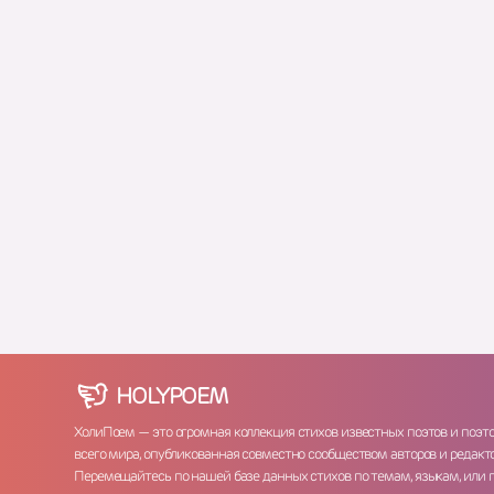
HOLY
POEM
ХолиПоем — это огромная коллекция стихов известных поэтов и поэт
всего мира, опубликованная совместно сообществом авторов и редакто
Перемещайтесь по нашей базе данных стихов по темам, языкам, или 