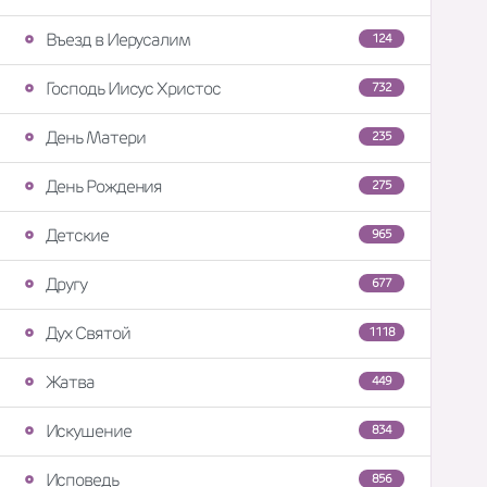
Въезд в Иерусалим
124
Господь Иисус Христос
732
День Матери
235
День Рождения
275
Детские
965
Другу
677
Дух Святой
1118
Жатва
449
Искушение
834
Исповедь
856