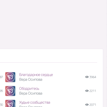
Благодарное сердце
87
3964
Вера Осипова
Ободритесь
95
2211
Вера Осипова
Худые сообщества
30
2071