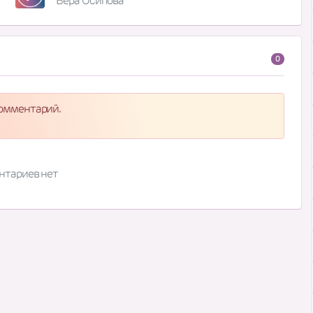
Вера Осипова
0
комментарий.
нтариев нет