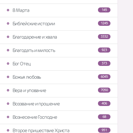
8 Марта
145
Библейские истории
1245
Благодарение и хвала
3332
Благодать и милость
923
Бог Отец
373
Божья любовь
6045
Вера и упование
7050
Воззвание и прошение
406
Вознесение Господне
68
Второе пришествие Христа
951