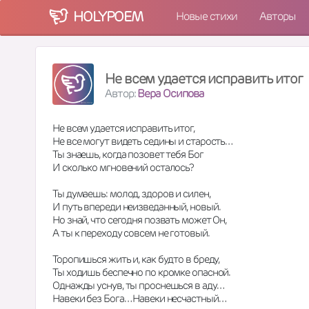
HOLY
POEM
Новые стихи
Авторы
Не всем удается исправить итог
Автор:
Вера Осипова
Не всем удается исправить итог,
Не все могут видеть седины и старость…
Ты знаешь, когда позовет тебя Бог
И сколько мгновений осталось?
Ты думаешь: молод, здоров и силен,
И путь впереди неизведанный, новый.
Но знай, что сегодня позвать может Он,
А ты к переходу совсем не готовый.
Торопишься жить и, как будто в бреду,
Ты ходишь беспечно по кромке опасной.
Однажды уснув, ты проснешься в аду…
Навеки без Бога… Навеки несчастный…