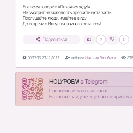
Бог всем говорит: «Покаяния жду!»
Не смотрит на молодость, зрелость и старость.
Послушайте, люди, имейте в виду:
До встречи с Иисусом немного осталось!
Поделиться
2
0
09:37:39 23.11.2015
добавил:
Наталия Воробьева
238
HOLYPOEM
в Telegram
Подписывайся на наш канал
На канале найдете еще больше христиа