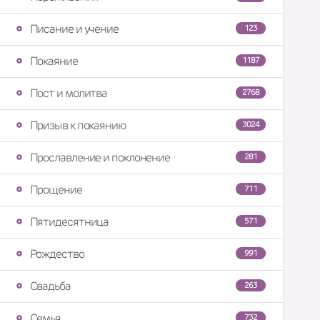
Писание и учение
123
Покаяние
1187
Пост и молитва
2768
Призыв к покаянию
3024
Прославление и поклонение
281
Прощение
711
Пятидесятница
571
Рождество
991
Свадьба
263
Семья
732