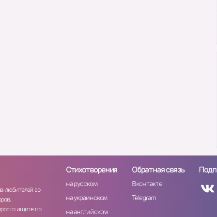
Стихотворения
Обратная связь
Подп
на русском
Вконтакте
ов-любителей со
на украинском
Telegram
ров.
просто ищите по
на английском