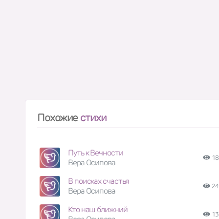
Похожие
стихи
Путь к Вечности
18
Вера Осипова
В поисках счастья
24
Вера Осипова
Кто наш ближний
13