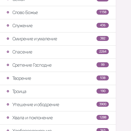
Слово Божье
1158
Служение
436
Смирение и умаление
382
Спасение
2264
Сретение Господне
99
Творение
538
Троица
190
Утешение и ободрение
3900
Хвала и поклонение
1288
Хлебопреломление
363