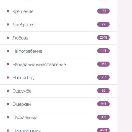
Крещение
155
Лжебратья
27
Любовь
2548
На погребение
143
Назидание и наставление
935
Новый Год
333
О дружбе
65
О церкви
945
Пасхальные
885
Переживания
4411