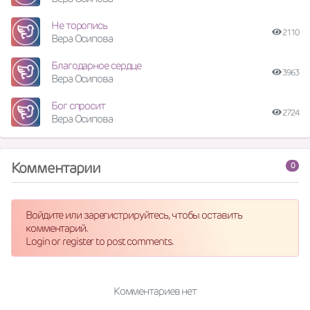
Не торопись
2110
Вера Осипова
Благодарное сердце
3963
Вера Осипова
Бог спросит
2724
Вера Осипова
Комментарии
0
Войдите или зарегистрируйтесь, чтобы оставить
комментарий.
Login or register to post comments.
Комментариев нет