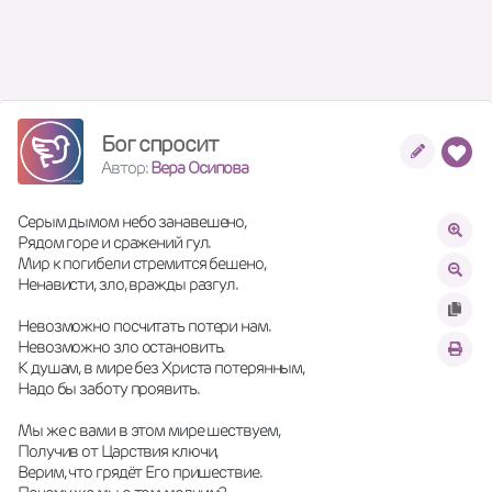
Бог спросит
Автор:
Вера Осипова
Серым дымом небо занавешено,
Рядом горе и сражений гул.
Мир к погибели стремится бешено,
Ненависти, зло, вражды разгул.
Невозможно посчитать потери нам.
Невозможно зло остановить.
К душам, в мире без Христа потерянным,
Надо бы заботу проявить.
Мы же с вами в этом мире шествуем,
Получив от Царствия ключи,
Верим, что грядёт Его пришествие.