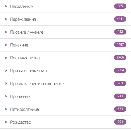
Пасхальные
885
Переживания
4411
Писание и учение
122
Покаяние
1187
Пост и молитва
2766
Призыв к покаянию
3024
Прославление и поклонение
281
Прощение
711
Пятидесятница
571
Рождество
991