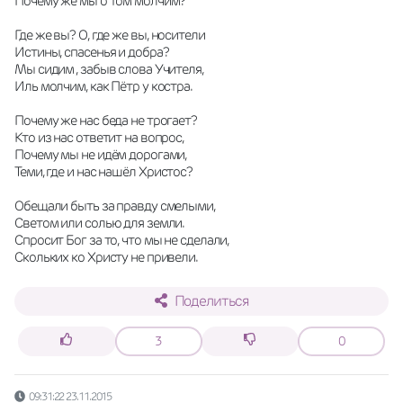
Почему же мы о том молчим?
Где же вы? О, где же вы, носители
Истины, спасенья и добра?
Мы сидим , забыв слова Учителя,
Иль молчим, как Пётр у костра.
Почему же нас беда не трогает?
Кто из нас ответит на вопрос,
Почему мы не идём дорогами,
Теми, где и нас нашёл Христос?
Обещали быть за правду смелыми,
Светом или солью для земли.
Спросит Бог за то, что мы не сделали,
Скольких ко Христу не привели.
Поделиться
3
0
09:31:22 23.11.2015