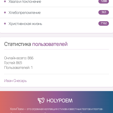
Хвала и поклонение
1288
Хлебопреломление
363
Христианская жизнь
7162
Статистика
пользователей
Онлайн всего: 866
Гостей: 865
Пользователей: 1
Иван Снесарь
HOLY
POEM
ХолиПоем — это огромная коллекция стихов известных поэтов и поэтов-