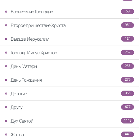
Вознесение Господне
68
Второе пришествие Христа
951
Въезд в Иерусалим
124
Господь Иисус Христос
732
День Матери
235
День Рождения
275
Детские
965
Другу
677
Дух Святой
1118
Жатва
449