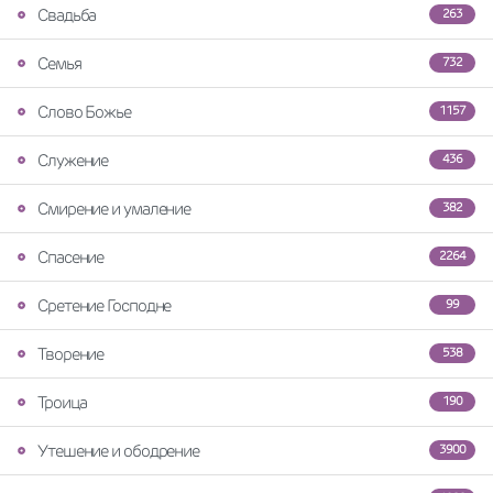
Свадьба
263
Семья
732
Слово Божье
1157
Служение
436
Смирение и умаление
382
Спасение
2264
Сретение Господне
99
Творение
538
Троица
190
Утешение и ободрение
3900