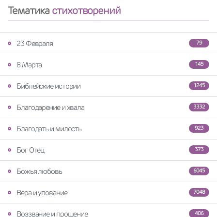
Тематика
стихотворений
23 Февраля
79
8 Марта
145
Библейские истории
1245
Благодарение и хвала
3332
Благодать и милость
923
Бог Отец
373
Божья любовь
6045
Вера и упование
7048
Воззвание и прошение
406