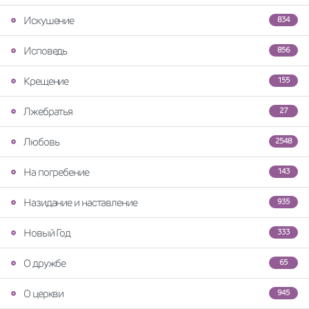
Искушение
834
Исповедь
856
Крещение
155
Лжебратья
27
Любовь
2548
На погребение
143
Назидание и наставление
935
Новый Год
333
О дружбе
65
О церкви
945