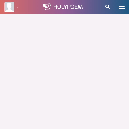
HOLY
POEM