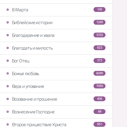
8 Марта
145
Библейские истории
1245
Благодарение и хвала
3332
Благодать и милость
923
Бог Отец
373
Божья любовь
6045
Вера и упование
7050
Воззвание и прошение
406
Вознесение Господне
68
Второе пришествие Христа
951