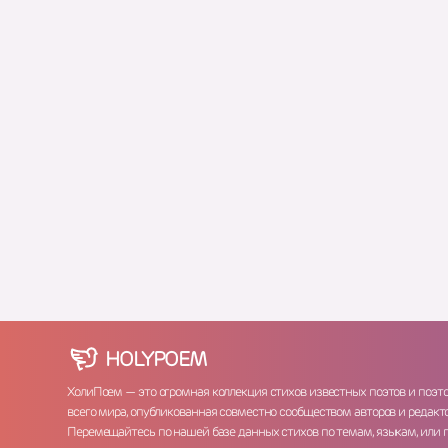
HOLY
POEM
ХолиПоем — это огромная коллекция стихов известных поэтов и поэт
всего мира, опубликованная совместно сообществом авторов и редакто
Перемещайтесь по нашей базе данных стихов по темам, языкам, или 