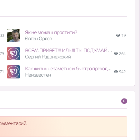
Як не можеш простити?
30
19
Євген Орлов
ВСЕМ ПРИВЕТ !!! ИЛЬ !!! ТЫ ПОДУМАЙ !!! ПР 3!!!!
79
264
Сергий Радонежский
Как жизнь незаметно и быстро проходит
71
942
Неизвестен
0
комментарий.