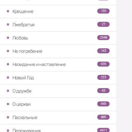
Крещение
155
Лжебратья
27
Любовь
2548
На погребение
143
Назидание и наставление
935
Новый Год
333
О дружбе
65
О церкви
945
Пасхальные
885
Переживания
4411