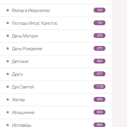
Въезд в Иерусалим
124
Господь Иисус Христос
732
День Матери
235
День Рождения
275
Детские
965
Другу
677
Дух Святой
1118
Жатва
449
Искушение
834
Исповедь
856