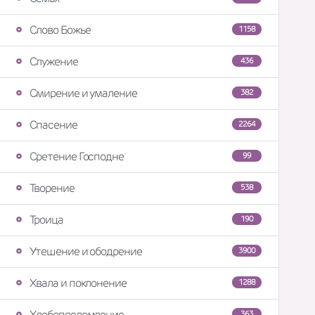
Слово Божье
1158
Служение
436
Смирение и умаление
382
Спасение
2264
Сретение Господне
99
Творение
538
Троица
190
Утешение и ободрение
3900
Хвала и поклонение
1288
Хлебопреломление
363