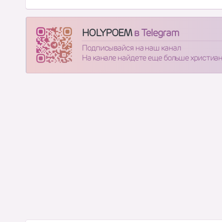
HOLYPOEM
в Telegram
Подписывайся на наш канал
На канале найдете еще больше христиа