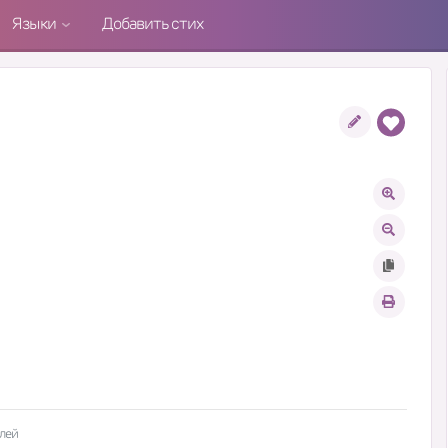
Языки
Добавить стих
лей