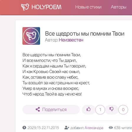
HOLY
POEM
Новые стихи
Авторы
Все щедроты мы помним Твои
Автор:
Неизвестен
Все щедроты мы помним Твои,
И все милости, что Ты дарил,
Как к сердцам нашим Ты говорил,
И как Кровью Своей нас омыл,
Как, оставив всю славу небес,
Ты взошёл за нас грешных на крест,
Умер в муках и снова воскрес,
Чтоб народ Твой в аду не исчез!
Поделиться
1
0
20:29:15 22.11.2015
добавил:
Александра
638 читате