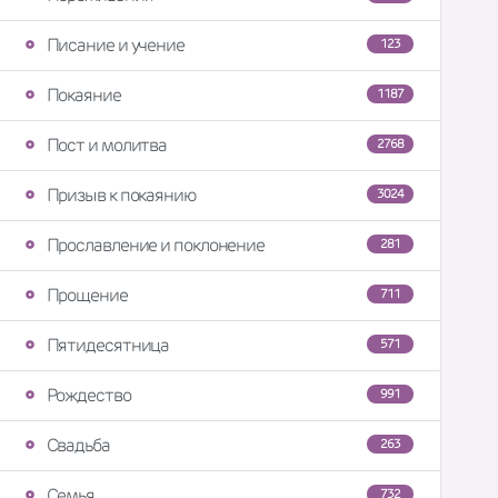
Писание и учение
123
Покаяние
1187
Пост и молитва
2768
Призыв к покаянию
3024
Прославление и поклонение
281
Прощение
711
Пятидесятница
571
Рождество
991
Свадьба
263
Семья
732