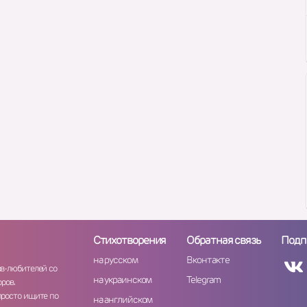
Стихотворения
Обратная связь
Подп
на русском
Вконтакте
ов-любителей со
на украинском
Telegram
ров.
просто ищите по
на английском