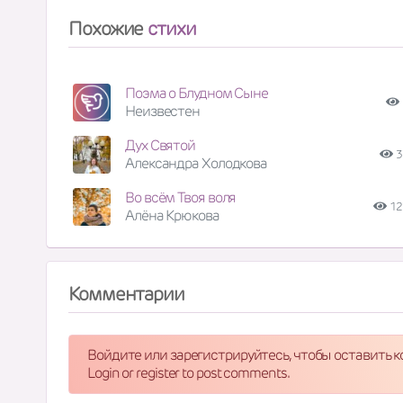
Похожие
стихи
Поэма о Блудном Сыне
Неизвестен
Дух Святой
3
Александра Холодкова
Во всём Твоя воля
12
Алёна Крюкова
Комментарии
Войдите или зарегистрируйтесь, чтобы оставить 
Login or register to post comments.