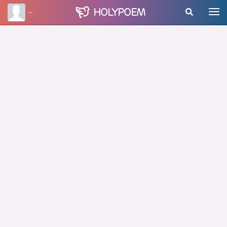
HOLY
POEM