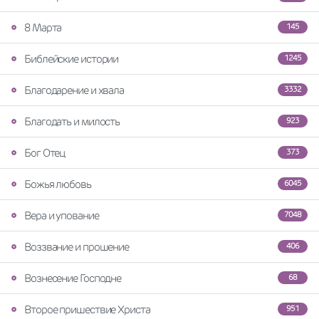
8 Марта
145
Библейские истории
1245
Благодарение и хвала
3332
Благодать и милость
923
Бог Отец
373
Божья любовь
6045
Вера и упование
7048
Воззвание и прошение
406
Вознесение Господне
68
Второе пришествие Христа
951