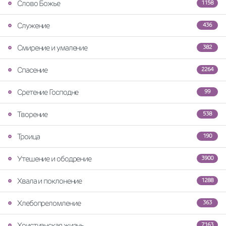
Слово Божье
1158
Служение
436
Смирение и умаление
382
Спасение
2264
Сретение Господне
99
Творение
538
Троица
190
Утешение и ободрение
3900
Хвала и поклонение
1288
Хлебопреломление
363
Христианская жизнь
7163