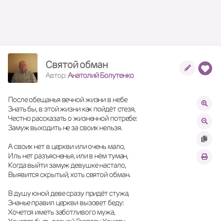
Святой обман
Автор:
Анатолий Болутенко
После обещанья вечной жизни в небе
Знать бы, в этой жизни как пойдёт стезя,
Честно рассказать о жизненной потребе:
Замуж выходить не за своих нельзя.
А своих нет в церкви или очень мало,
Иль нет разъясненья, или в нём туман,
Когда выйти замуж девушке настало,
Выявится скрытый, хоть святой обман.
В душу юной деве сразу придёт стужа,
Знанье правил церкви вызовет беду:
Хочется иметь заботливого мужа,