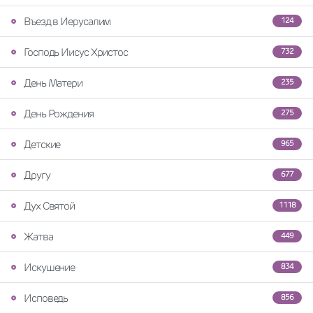
Въезд в Иерусалим
124
Господь Иисус Христос
732
День Матери
235
День Рождения
275
Детские
965
Другу
677
Дух Святой
1118
Жатва
449
Искушение
834
Исповедь
856