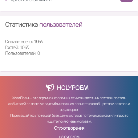
Статистика
пользователей
Онлайн всего: 1065
Гостей: 1065
Пользователей: 0
HOLY
POEM
ХолиПоем — это огромная коллекция стихов известных поэтов и поэтов-
любителей со всего мира, опубликованная совместно сообществом авторов и
редакторов.
Перемещайтесь по нашей базе данных стихов по темам, языкам, или просто
ищите по ключевым словам.
Стихотворения
на русском