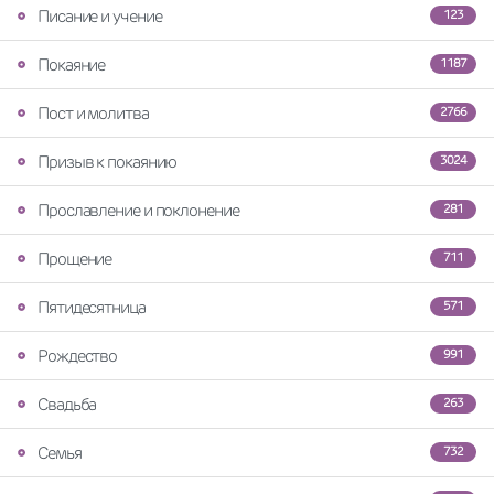
Писание и учение
123
Покаяние
1187
Пост и молитва
2766
Призыв к покаянию
3024
Прославление и поклонение
281
Прощение
711
Пятидесятница
571
Рождество
991
Свадьба
263
Семья
732