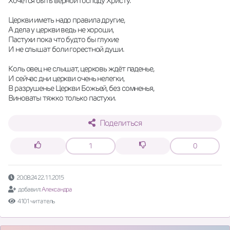
Хочется быть верной Господу Христу.
Церкви иметь надо правила другие,
А дела у церкви ведь не хороши,
Пастухи пока что будто бы глухие
И не слышат боли горестной души.
Коль овец не слышат, церковь ждёт паденье,
И сейчас дни церкви очень нелегки,
В разрушенье Церкви Божьей, без сомненья,
Виноваты тяжко только пастухи.
Поделиться
1
0
20:08:24 22.11.2015
добавил:
Александра
4101 читатель