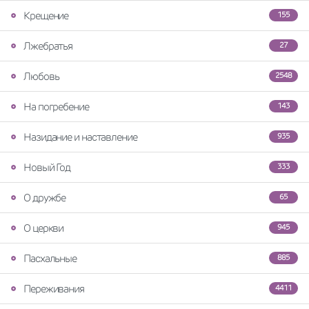
Крещение
155
Лжебратья
27
Любовь
2548
На погребение
143
Назидание и наставление
935
Новый Год
333
О дружбе
65
О церкви
945
Пасхальные
885
Переживания
4411