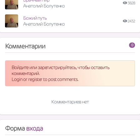
3828
Анатолий Болутенко
Божий путь
2432
Анатолий Болутенко
Комментарии
0
Войдите или зарегистрируйтесь, чтобы оставить
комментарий.
Login or register to post comments.
Комментариев нет
Форма
входа