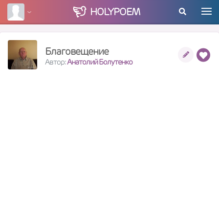
HOLY
POEM
Благовещение
Автор:
Анатолий Болутенко