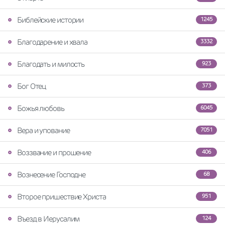
Библейские истории
1245
Благодарение и хвала
3332
Благодать и милость
923
Бог Отец
373
Божья любовь
6045
Вера и упование
7051
Воззвание и прошение
406
Вознесение Господне
68
Второе пришествие Христа
951
Въезд в Иерусалим
124