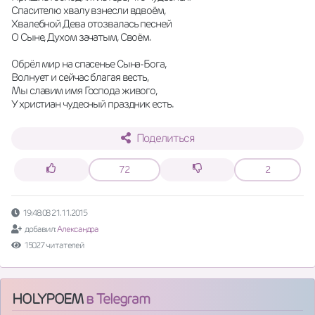
Спасителю хвалу взнесли вдвоём,
Хвалебной Дева отозвалась песней
О Сыне, Духом зачатым, Своём.
Обрёл мир на спасенье Сына-Бога,
Волнует и сейчас благая весть,
Мы славим имя Господа живого,
У христиан чудесный праздник есть.
Поделиться
72
2
19:48:08 21.11.2015
добавил:
Александра
15027 читателей
HOLYPOEM
в Telegram