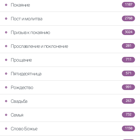
Покаяние
1187
Пост и молитва
2768
Призыв к покаянию
3024
Прославление и поклонение
281
Прощение
711
Пятидесятница
571
Рождество
991
Свадьба
263
Семья
732
Слово Божье
1158