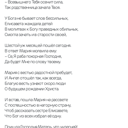
– Всевышнего Тебя осенит сила,
Так родственница зачала Твоя.
У Бога не бывает слов бессильных,
Елисавета жаждала детей
В молитвах к Богу праведных обильных,
Смогла зачать и в старости своей,
Шестой уж месяц ей пошёл сегодня.
В ответ Мария молвила ему:
– Се, Я раба покорная Господня,
Да будет Мне по слову твоему.
Мария с вестью радостной пребудет,
И Ангел отошёл так, как всегда,
Благую весть узнают скоро люди
О будущем рождении Христа.
И встав, пошла Мария на рассвете
С поспешностью в нагорную страну,
Чтоб рассказать сестре Елисавете,
Что Бог из всех избрал её одну.
Пришла Господня Матерь, что чудесней!