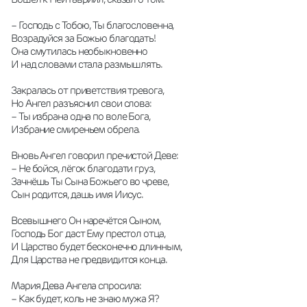
– Господь с Тобою, Ты благословенна,
Возрадуйся за Божью благодать!
Она смутилась необыкновенно
И над словами стала размышлять.
Закралась от приветствия тревога,
Но Ангел разъяснил свои слова:
– Ты избрана одна по воле Бога,
Избрание смиреньем обрела.
Вновь Ангел говорил пречистой Деве:
– Не бойся, лёгок благодати груз,
Зачнёшь Ты Сына Божьего во чреве,
Сын родится, дашь имя Иисус.
Всевышнего Он наречётся Сыном,
Господь Бог даст Ему престол отца,
И Царство будет бесконечно длинным,
Для Царства не предвидится конца.
Мария Дева Ангела спросила:
– Как будет, коль не знаю мужа Я?