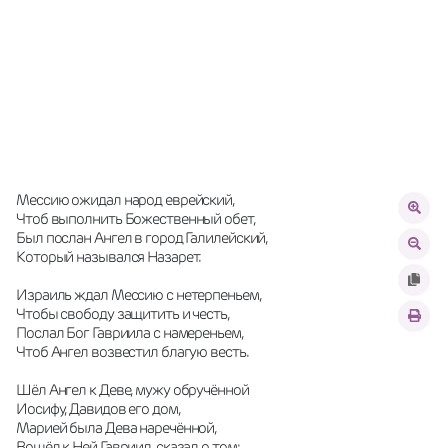
Мессию ожидал народ еврейский,
Чтоб выполнить Божественный обет,
Был послан Ангел в город Галилейский,
Который назывался Назарет.
Израиль ждал Мессию с нетерпеньем,
Чтобы свободу защитить и честь,
Послал Бог Гавриила с намереньем,
Чтоб Ангел возвестил благую весть.
Шёл Ангел к Деве, мужу обручённой
Иосифу, Давидов его дом,
Марией была Дева наречённой,
Вошёл к Ней Гавриил, сказал о том: