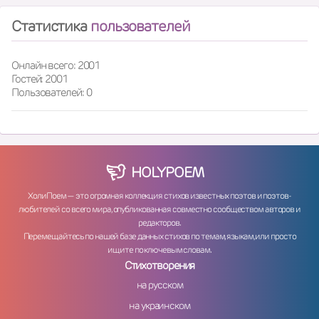
Статистика
пользователей
Онлайн всего: 2001
Гостей: 2001
Пользователей: 0
HOLY
POEM
ХолиПоем — это огромная коллекция стихов известных поэтов и поэтов-
любителей со всего мира, опубликованная совместно сообществом авторов и
редакторов.
Перемещайтесь по нашей базе данных стихов по темам, языкам, или просто
ищите по ключевым словам.
Стихотворения
на русском
на украинском