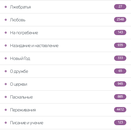
Лжебратья
27
Любовь
2548
На погребение
143
Назидание и наставление
935
Новый Год
333
О дружбе
65
О церкви
945
Пасхальные
885
Переживания
4412
Писание и учение
123