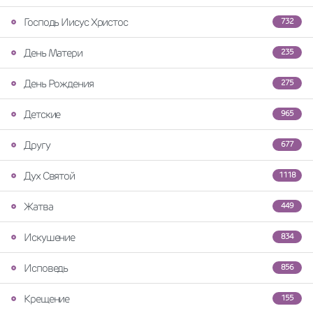
Господь Иисус Христос
732
День Матери
235
День Рождения
275
Детские
965
Другу
677
Дух Святой
1118
Жатва
449
Искушение
834
Исповедь
856
Крещение
155