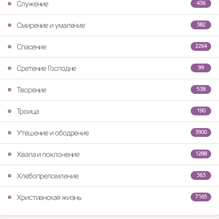
Служение
436
Смирение и умаление
382
Спасение
2264
Сретение Господне
99
Творение
538
Троица
190
Утешение и ободрение
3900
Хвала и поклонение
1288
Хлебопреломление
363
Христианская жизнь
7165