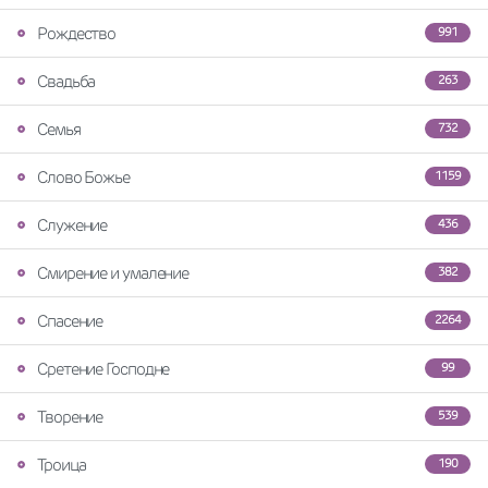
Рождество
991
Свадьба
263
Семья
732
Слово Божье
1159
Служение
436
Смирение и умаление
382
Спасение
2264
Сретение Господне
99
Творение
539
Троица
190