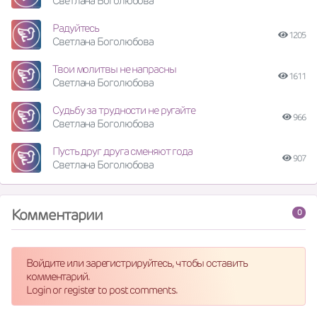
Светлана Боголюбова
Радуйтесь
1205
Светлана Боголюбова
Твои молитвы не напрасны
1611
Светлана Боголюбова
Судьбу за трудности не ругайте
966
Светлана Боголюбова
Пусть друг друга сменяют года
907
Светлана Боголюбова
Комментарии
0
Войдите или зарегистрируйтесь, чтобы оставить
комментарий.
Login or register to post comments.