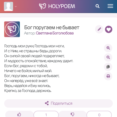
HOLY
POEM
Бог поругаем не бывает
Автор:
Светлана Боголюбова
Господь мои руки, Господь мои ноги,
И с Ним, не страшны беды, дороги.
Он силой своей людей подкрепляет,
И мудрость спокойствие, каждому дарит.
Если Бог, рядом и с тобой,
Ничего не бойся, милый мой.
Бог, поругаем, никогда не бывает,
Он наперёд, уже всё знает.
Верь, надейся и Ему молись,
Крепко, за Господа, держись.
Поделиться
1
0