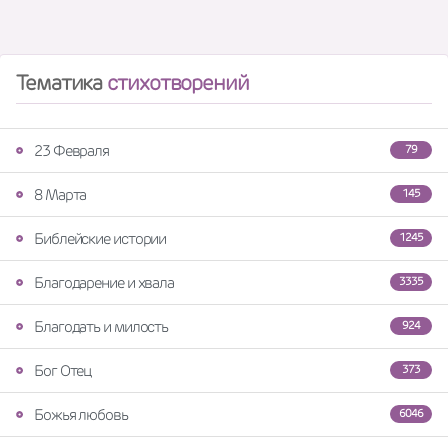
Тематика
стихотворений
23 Февраля
79
8 Марта
145
Библейские истории
1245
Благодарение и хвала
3335
Благодать и милость
924
Бог Отец
373
Божья любовь
6046