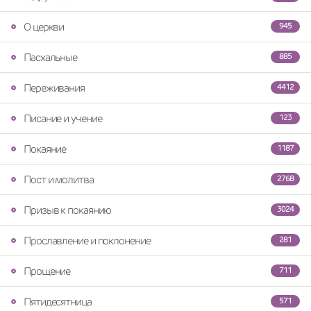
О церкви
945
Пасхальные
885
Переживания
4412
Писание и учение
123
Покаяние
1187
Пост и молитва
2768
Призыв к покаянию
3024
Прославление и поклонение
281
Прощение
711
Пятидесятница
571