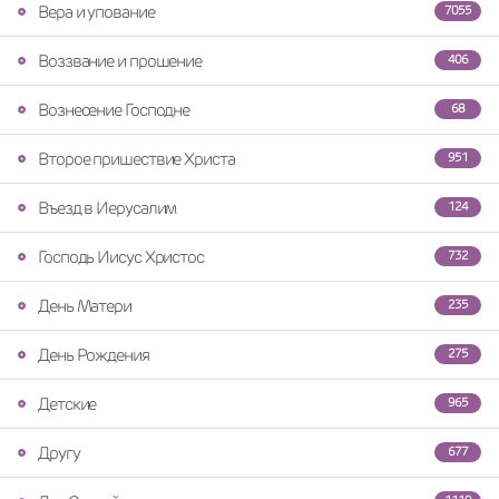
Вера и упование
7055
Воззвание и прошение
406
Вознесение Господне
68
Второе пришествие Христа
951
Въезд в Иерусалим
124
Господь Иисус Христос
732
День Матери
235
День Рождения
275
Детские
965
Другу
677