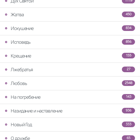
Дух Святой
1119
Жатва
450
Искушение
834
Исповедь
856
Крещение
155
Лжебратья
27
Любовь
2548
На погребение
143
Назидание и наставление
936
Новый Год
333
О дружбе
65