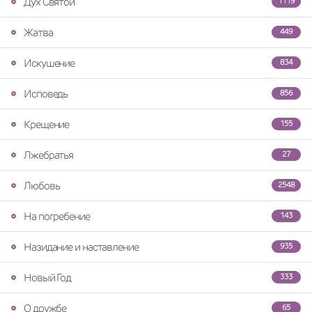
Дух Святой
1119
Жатва
449
Искушение
834
Исповедь
856
Крещение
155
Лжебратья
27
Любовь
2548
На погребение
143
Назидание и наставление
935
Новый Год
333
О дружбе
65