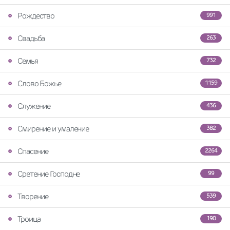
Рождество
991
Свадьба
263
Семья
732
Слово Божье
1159
Служение
436
Смирение и умаление
382
Спасение
2264
Сретение Господне
99
Творение
539
Троица
190