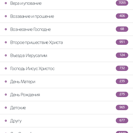
Вера и упование
7055
Воззвание и прошение
406
Вознесение Господне
68
Второе пришествие Христа
951
Въезд в Иерусалим
124
Господь Иисус Христос
732
День Матери
235
День Рождения
275
Детские
965
Другу
677