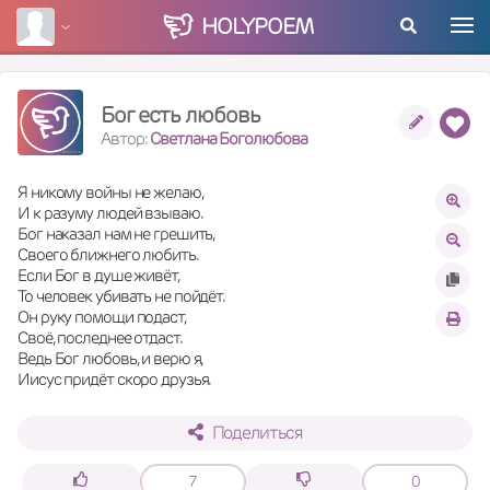
HOLY
POEM
Бог есть любовь
Автор:
Светлана Боголюбова
Я никому войны не желаю,
И к разуму людей взываю.
Бог наказал нам не грешить,
Своего ближнего любить.
Если Бог в душе живёт,
То человек убивать не пойдёт.
Он руку помощи подаст,
Своё, последнее отдаст.
Ведь Бог любовь, и верю я,
Иисус придёт скоро друзья.
Поделиться
7
0