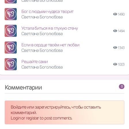
Светлана Боголюбова
Бог с людьми чудеса творит
1490
Светлана Боголюбова
Устала биться я в глухую стену
1494
Светлана Боголюбова
Если в сердце твоём нет любви
1343
Светлана Боголюбова
Решайте сами
1003
Светлана Боголюбова
Комментарии
0
Войдите или зарегистрируйтесь, чтобы оставить
комментарий.
Login or register to post comments.