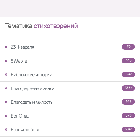
Тематика
стихотворений
23 Февраля
79
8 Марта
145
Библейские истории
1245
Благодарение и хвала
3334
Благодать и милость
923
Бог Отец
373
Божья любовь
6045