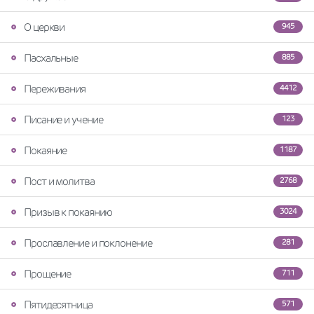
О церкви
945
Пасхальные
885
Переживания
4412
Писание и учение
123
Покаяние
1187
Пост и молитва
2768
Призыв к покаянию
3024
Прославление и поклонение
281
Прощение
711
Пятидесятница
571