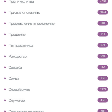
Пост и молитва
2768
Призыв к покаянию
3024
Прославление и поклонение
281
Прощение
711
Пятидесятница
571
Рождество
991
Свадьба
263
Семья
732
Слово Божье
1159
Служение
436
Смирение и умаление
382