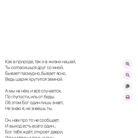
Как в природе, так и в жизни нашей,
Ты согласишься друг со мной,
Бывает пасмурно, бывает ясно,
Ведь шарик крутится земной.
А мы на нём, и всё случается,
По глупости, иль от беды.
Об этом Бог один лишь знает,
Не знаю я, не знаешь ты.
Он, нам про то не сообщает.
И выход есть всего один...
Бог тебя ждёт, откроет двери, 
Иди к Нему и дочь, и сын.