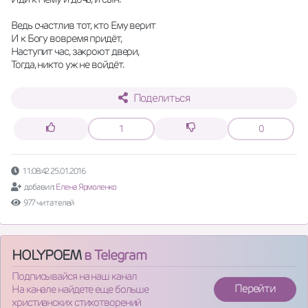
Ведь счастлив тот, кто Ему верит
И к Богу вовремя придёт,
Наступит час, закроют двери,
Тогда, никто уж не войдёт.
Поделиться
1
0
11:08:42 25.01.2016
добавил:
Елена Ярмоленко
977 читателей
HOLYPOEM
в Telegram
Подписывайся на наш канал
Перейти
На канале найдете еще больше
христианских стихотворений