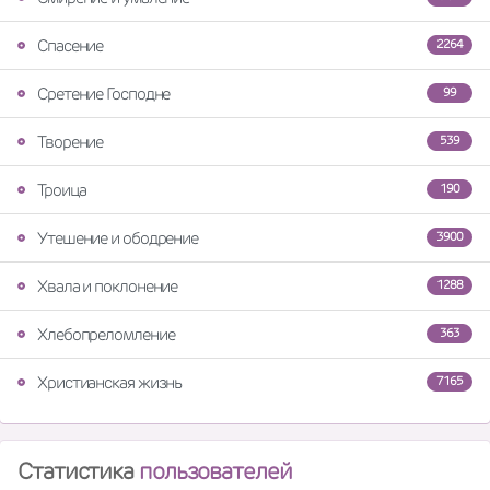
Спасение
2264
Сретение Господне
99
Творение
539
Троица
190
Утешение и ободрение
3900
Хвала и поклонение
1288
Хлебопреломление
363
Христианская жизнь
7165
Статистика
пользователей