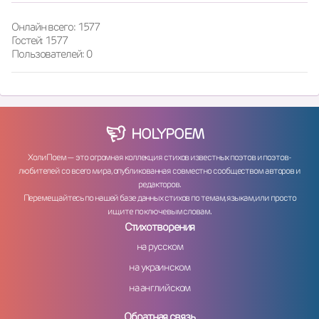
Онлайн всего: 1577
Гостей: 1577
Пользователей: 0
HOLY
POEM
ХолиПоем — это огромная коллекция стихов известных поэтов и поэтов-
любителей со всего мира, опубликованная совместно сообществом авторов и
редакторов.
Перемещайтесь по нашей базе данных стихов по темам, языкам, или просто
ищите по ключевым словам.
Стихотворения
на русском
на украинском
на английском
Обратная связь