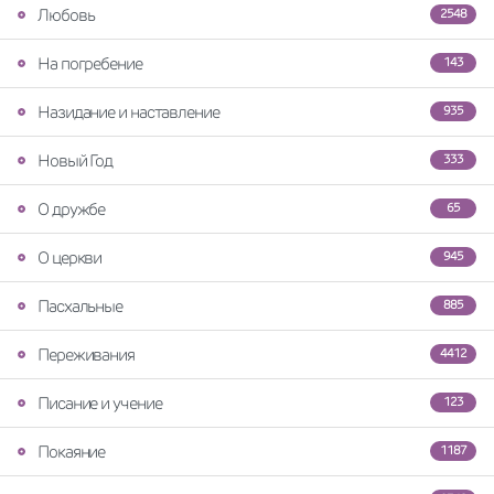
Любовь
2548
На погребение
143
Назидание и наставление
935
Новый Год
333
О дружбе
65
О церкви
945
Пасхальные
885
Переживания
4412
Писание и учение
123
Покаяние
1187