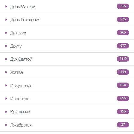
День Матери
235
День Рождения
275
Детские
965
Другу
677
Дух Святой
1119
Жатва
449
Искушение
834
Исповедь
856
Крещение
155
Лжебратья
27