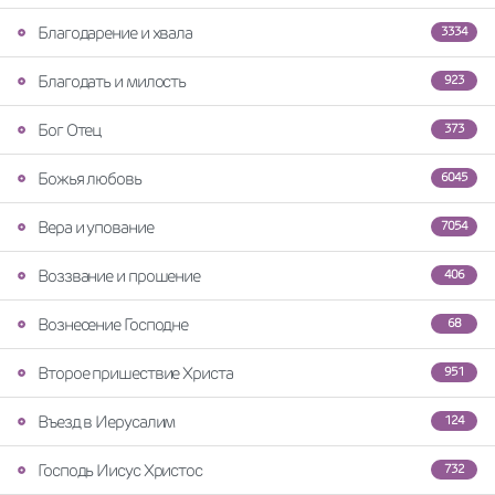
Благодарение и хвала
3334
Благодать и милость
923
Бог Отец
373
Божья любовь
6045
Вера и упование
7054
Воззвание и прошение
406
Вознесение Господне
68
Второе пришествие Христа
951
Въезд в Иерусалим
124
Господь Иисус Христос
732