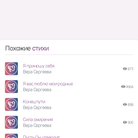
Похожие
стихи
Я приношу себя
873
Вера Сергеева
Я вас люблю мои родные
4964
Вера Сергеева
Конец пути
898
Вера Сергеева
Сила смирения
905
Вера Сергеева
Пусть Он утвердит