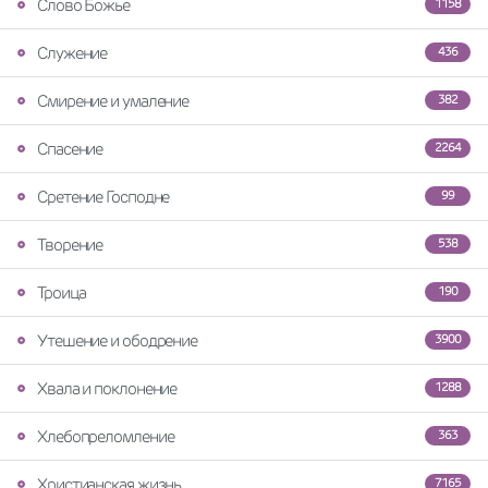
Слово Божье
1158
Служение
436
Смирение и умаление
382
Спасение
2264
Сретение Господне
99
Творение
538
Троица
190
Утешение и ободрение
3900
Хвала и поклонение
1288
Хлебопреломление
363
Христианская жизнь
7165