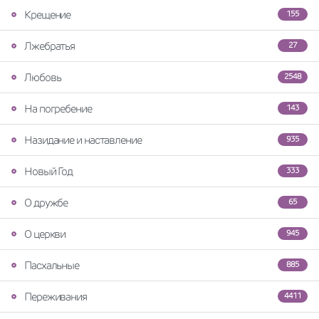
Крещение
155
Лжебратья
27
Любовь
2548
На погребение
143
Назидание и наставление
935
Новый Год
333
О дружбе
65
О церкви
945
Пасхальные
885
Переживания
4411