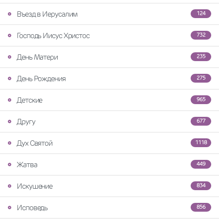
Въезд в Иерусалим
124
Господь Иисус Христос
732
День Матери
235
День Рождения
275
Детские
965
Другу
677
Дух Святой
1118
Жатва
449
Искушение
834
Исповедь
856