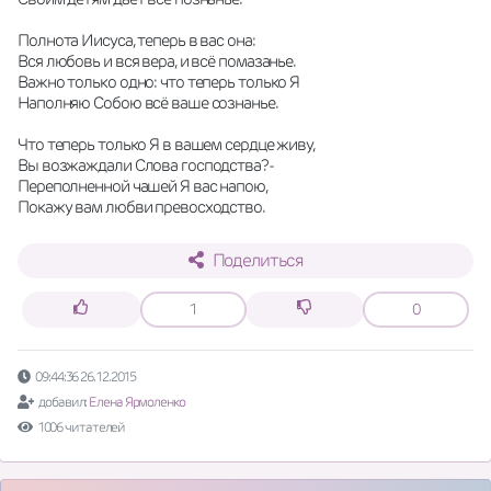
Полнота Иисуса, теперь в вас она: 
Вся любовь и вся вера, и всё помазанье.
Важно только одно: что теперь только Я
Наполняю Собою всё ваше сознанье.
Что теперь только Я в вашем сердце живу,
Вы возжаждали Слова господства?-
Переполненной чашей Я вас напою, 
Покажу вам любви превосходство.
Поделиться
1
0
09:44:36 26.12.2015
добавил:
Елена Ярмоленко
1006 читателей