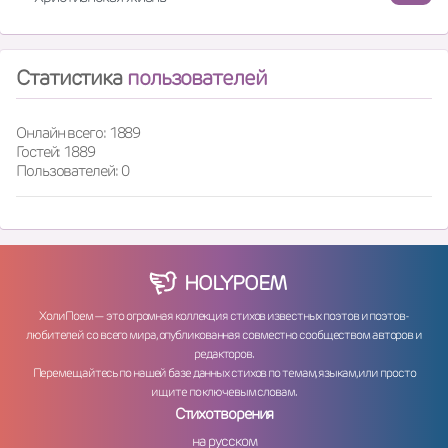
Статистика
пользователей
Онлайн всего: 1889
Гостей: 1889
Пользователей: 0
HOLY
POEM
ХолиПоем — это огромная коллекция стихов известных поэтов и поэтов-
любителей со всего мира, опубликованная совместно сообществом авторов и
редакторов.
Перемещайтесь по нашей базе данных стихов по темам, языкам, или просто
ищите по ключевым словам.
Стихотворения
на русском