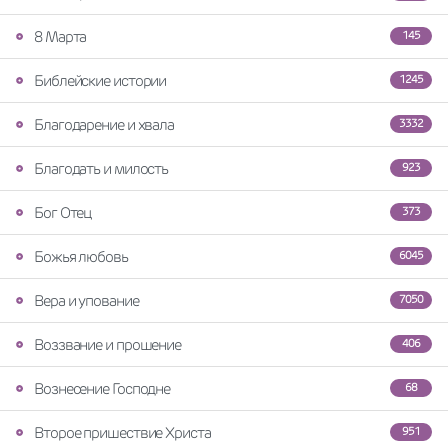
8 Марта
145
Библейские истории
1245
Благодарение и хвала
3332
Благодать и милость
923
Бог Отец
373
Божья любовь
6045
Вера и упование
7050
Воззвание и прошение
406
Вознесение Господне
68
Второе пришествие Христа
951