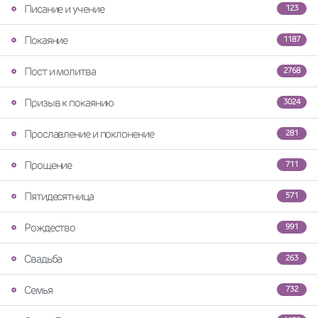
Писание и учение
123
Покаяние
1187
Пост и молитва
2768
Призыв к покаянию
3024
Прославление и поклонение
281
Прощение
711
Пятидесятница
571
Рождество
991
Свадьба
263
Семья
732