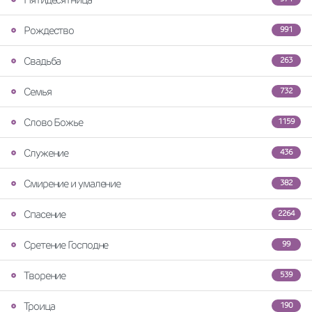
Рождество
991
Свадьба
263
Семья
732
Слово Божье
1159
Служение
436
Смирение и умаление
382
Спасение
2264
Сретение Господне
99
Творение
539
Троица
190