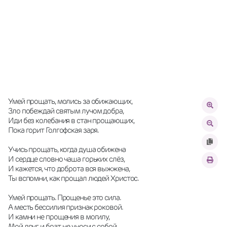
Умей прощать, молись за обижающих, 
Зло побеждай святым лучом добра, 
Иди без колебания в стан прощающих, 
Пока горит Голгофская заря. 
Учись прощать, когда душа обижена 
И сердце словно чаша горьких слёз, 
И кажется, что доброта вся выжжена, 
Ты вспомни, как прощал людей Христос. 
Умей прощать. Прощенье это сила. 
А месть бессилия признак роковой. 
И камни не прощения в могилу, 
Мой друг и брат, не уноси с собой. 