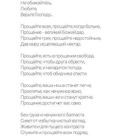
Не обижайтесь,

Любите, 

Верьте Господу...

Прощайте всех, прощайте, когда больно,

Прощение - великий Божий дар,

Прощайте грех, прощайте недостойным, 

Дав миру исцеляющий нектар. 

Прощайте, есть в прощении свобода, 

Прощайте, чтобы друга обрести, 

Прощайте, и наладится погода, 

Прощайте, чтоб обидчика спасти. 

Прощайте, ваша ноша станет легче, 

Проклятье, как ненужное ярмо, 

Прощайте, ваши ноги станут крепче, 

Прощение достигнет вас само.

Без груза и ненужного балласта

Сияет от избытка чистый взгляд, 

Живите и для пущего контраста

Служите и прощайте всех подряд. 
