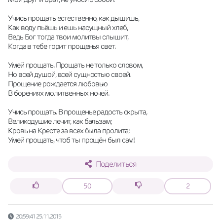
Учись прощать естественно, как дышишь, 
Как воду пьёшь и ешь насущный хлеб, 
Ведь Бог тогда твои молитвы слышит, 
Когда в тебе горит прощенья свет. 
Умей прощать. Прощать не только словом, 
Но всей душой, всей сущностью своей. 
Прощение рождается любовью 
В борениях молитвенных ночей. 
Учись прощать. В прощенье радость скрыта, 
Великодушие лечит, как бальзам; 
Кровь на Кресте за всех была пролита; 
Умей прощать, чтоб ты прощён был сам!
Поделиться
50
2
20:59:41 25.11.2015