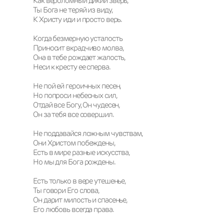
Как вероломный дикий зверь, 

Ты Бога не теряй из виду, 

К Христу иди и просто верь. 

Когда безмерную усталость 

Приносит вкрадчиво молва, 

Она в тебе рождает жалость, 

Неси к кресту ее сперва.

Не пой ей героичных песен, 

Но попроси небесных сил, 

Отдай все Богу, Он чудесен, 

Он за тебя все совершил.

Не поддавайся ложным чувствам, 

Они Христом побеждены,

Есть в мире разные искусства, 

Но мы для Бога рождены. 

Есть только в вере утешенье, 

Ты говори Его слова, 

Он дарит милость и спасенье,

Его любовь всегда права. 
