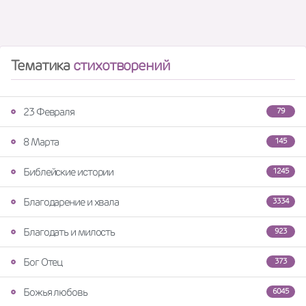
Тематика
стихотворений
23 Февраля
79
8 Марта
145
Библейские истории
1245
Благодарение и хвала
3334
Благодать и милость
923
Бог Отец
373
Божья любовь
6045