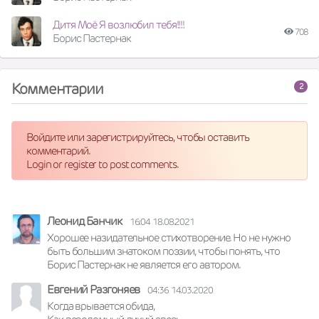
Дитя Моё Я возлюбил тебя!!!!
708
Борис Пастернак
Комментарии
2
Войдите или зарегистрируйтесь, чтобы оставить
комментарий.
Login or register to post comments.
Леонид Банчик
16:04 18.08.2021
Хорошее назидательное стихотворение. Но не нужно 
быть большим знатоком поэзии, чтобы понять, что 
Борис Пастернак не является его автором.
Евгений Разгоняев
04:36 14.03.2020
Когда врывается обида, 
