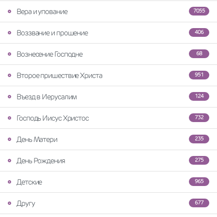
Вера и упование
7055
Воззвание и прошение
406
Вознесение Господне
68
Второе пришествие Христа
951
Въезд в Иерусалим
124
Господь Иисус Христос
732
День Матери
235
День Рождения
275
Детские
965
Другу
677