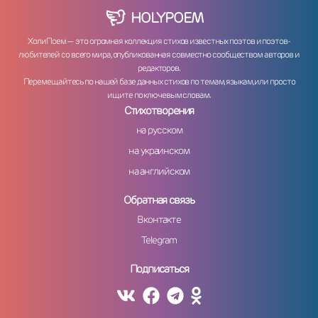
HOLY
POEM
ХолиПоем — это огромная коллекция стихов известных поэтов и поэтов-
любителей со всего мира, опубликованная совместно сообществом авторов и
редакторов.
Перемещайтесь по нашей базе данных стихов по темам, языкам, или просто
ищите по ключевым словам.
Стихотворения
на русском
на украинском
на английском
Обратная связь
Вконтакте
Telegram
Подписаться