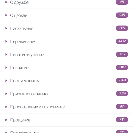
О дружбе
65
О церкви
945
Пасхальные
885
Переживания
4412
Писание и учение
123
Покаяние
1187
Пост и молитва
2768
Призыв к покаянию
3024
Прославление и поклонение
281
Прощение
711
Пятидесятница
571