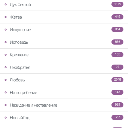
Дух Святой
1119
Жатва
449
Искушение
834
Исповедь
856
Крещение
155
Лжебратья
27
Любовь
2548
На погребение
143
Назидание и наставление
935
Новый Год
333