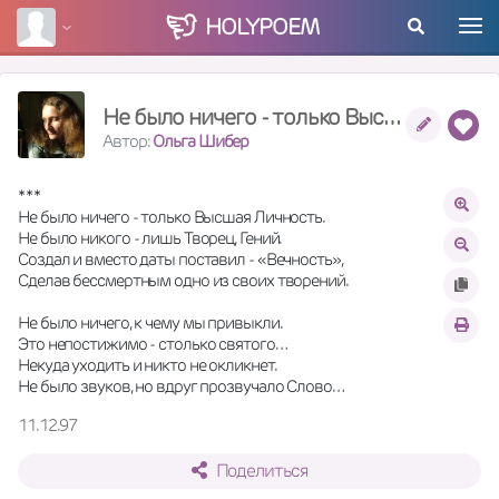
HOLY
POEM
Не было ничего - только Высшая Личность...
Автор:
Ольга Шибер
* * *
Не было ничего - только Высшая Личность.
Не было никого - лишь Творец, Гений.
Создал и вместо даты поставил - «Вечность»,
Сделав бессмертным одно из своих творений.
Не было ничего, к чему мы привыкли.
Это непостижимо - столько святого…
Некуда уходить и никто не окликнет.
Не было звуков, но вдруг прозвучало Слово…
11.12.97
Поделиться