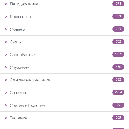
Пятидесятница
571
Рождество
991
Свадьба
263
Семья
732
Слово Божье
1159
Служение
436
Смирение и умаление
382
Спасение
2264
Сретение Господне
99
Творение
539