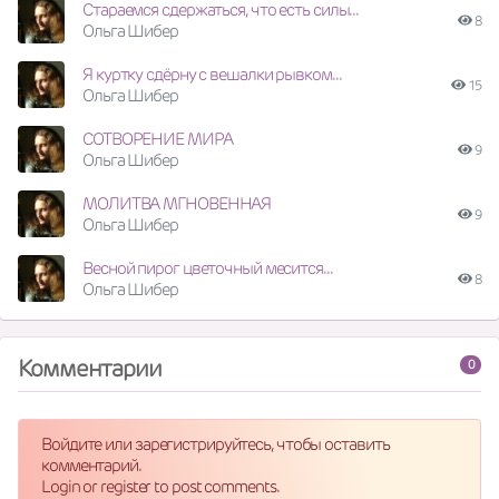
Стараемся сдержаться, что есть силы...
8
Ольга Шибер
Я куртку сдёрну с вешалки рывком...
15
Ольга Шибер
СОТВОРЕНИЕ МИРА
9
Ольга Шибер
МОЛИТВА МГНОВЕННАЯ
9
Ольга Шибер
Весной пирог цветочный месится...
8
Ольга Шибер
Комментарии
0
Войдите или зарегистрируйтесь, чтобы оставить
комментарий.
Login or register to post comments.