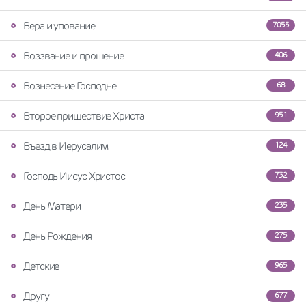
Вера и упование
7055
Воззвание и прошение
406
Вознесение Господне
68
Второе пришествие Христа
951
Въезд в Иерусалим
124
Господь Иисус Христос
732
День Матери
235
День Рождения
275
Детские
965
Другу
677