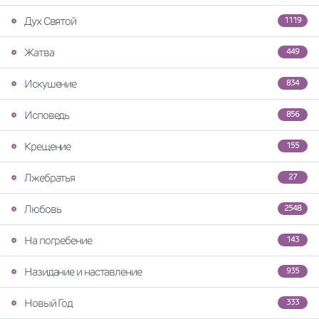
Дух Святой
1119
Жатва
449
Искушение
834
Исповедь
856
Крещение
155
Лжебратья
27
Любовь
2548
На погребение
143
Назидание и наставление
935
Новый Год
333