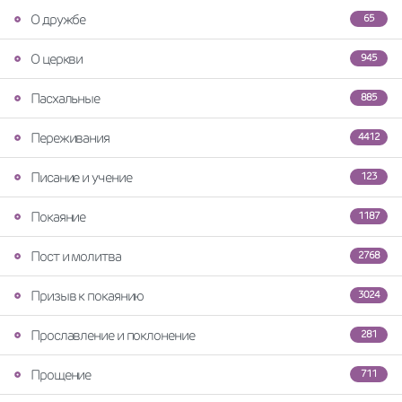
О дружбе
65
О церкви
945
Пасхальные
885
Переживания
4412
Писание и учение
123
Покаяние
1187
Пост и молитва
2768
Призыв к покаянию
3024
Прославление и поклонение
281
Прощение
711