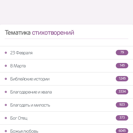
Тематика
стихотворений
23 Февраля
79
8 Марта
145
Библейские истории
1245
Благодарение и хвала
3334
Благодать и милость
923
Бог Отец
373
Божья любовь
6045