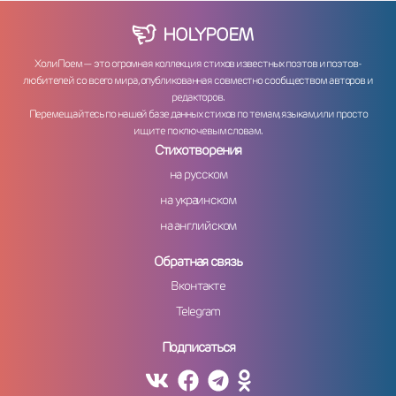
HOLY
POEM
ХолиПоем — это огромная коллекция стихов известных поэтов и поэтов-
любителей со всего мира, опубликованная совместно сообществом авторов и
редакторов.
Перемещайтесь по нашей базе данных стихов по темам, языкам, или просто
ищите по ключевым словам.
Стихотворения
на русском
на украинском
на английском
Обратная связь
Вконтакте
Telegram
Подписаться