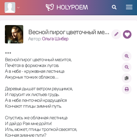
HOLY
POEM
Весной пирог цветочный месится...
Автор:
Ольга Шибер
* * *
Весной пирог цветочный месится,
Печётся в формочках лугов.
А в небе - кружевная лестница
Ажурных тонких облаков…
Деревья дышат ветром рвущимся,
И парусит их листьев грудь.
А в небе ленточкой крадущейся
Кончают птицы зимний путь.
Спустись же облачная лестница
И дай до Рая мне дойти!
Иль, может, птицы тропкой свесятся,
Кончая зимние пути?