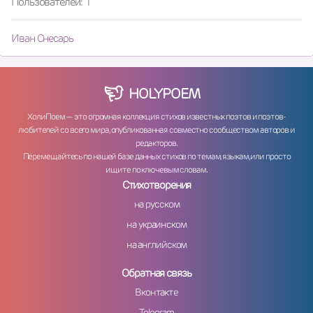
Пользователей: 1
Иван Снесарь
HOLY
POEM
ХолиПоем — это огромная коллекция стихов известных поэтов и поэтов-
любителей со всего мира, опубликованная совместно сообществом авторов и
редакторов.
Перемещайтесь по нашей базе данных стихов по темам, языкам, или просто
ищите по ключевым словам.
Стихотворения
на русском
на украинском
на английском
Обратная связь
Вконтакте
Telegram