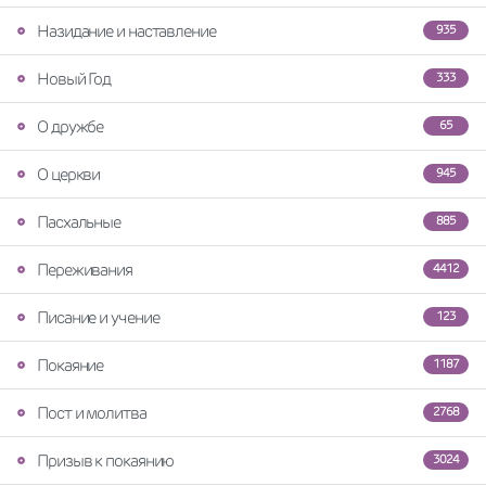
Назидание и наставление
935
Новый Год
333
О дружбе
65
О церкви
945
Пасхальные
885
Переживания
4412
Писание и учение
123
Покаяние
1187
Пост и молитва
2768
Призыв к покаянию
3024