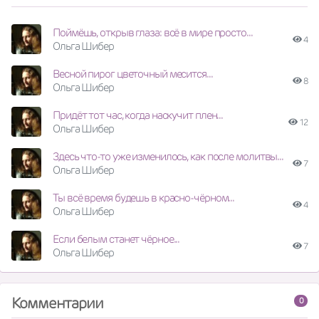
Поймёшь, открыв глаза: всё в мире просто...
4
Ольга Шибер
Весной пирог цветочный месится...
8
Ольга Шибер
Придёт тот час, когда наскучит плен...
12
Ольга Шибер
Здесь что-то уже изменилось, как после молитвы...
7
Ольга Шибер
Ты всё время будешь в красно-чёрном...
4
Ольга Шибер
Если белым станет чёрное...
7
Ольга Шибер
Комментарии
0