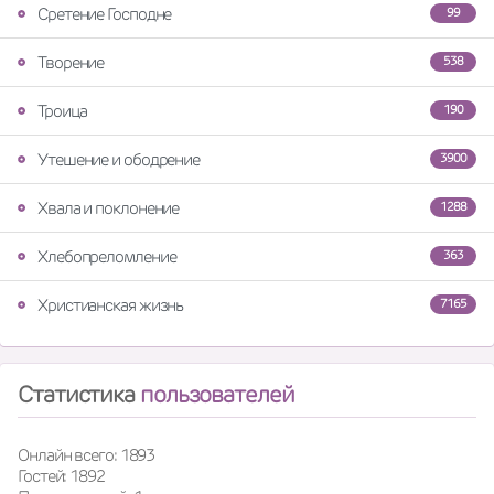
Сретение Господне
99
Творение
538
Троица
190
Утешение и ободрение
3900
Хвала и поклонение
1288
Хлебопреломление
363
Христианская жизнь
7165
Статистика
пользователей
Онлайн всего: 1893
Гостей: 1892