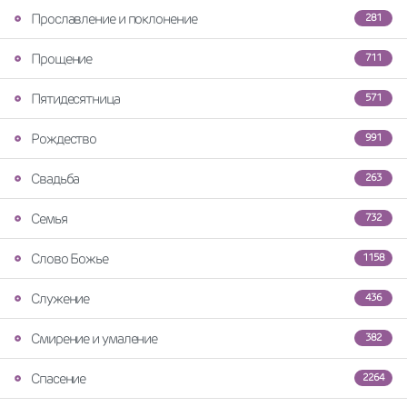
Прославление и поклонение
281
Прощение
711
Пятидесятница
571
Рождество
991
Свадьба
263
Семья
732
Слово Божье
1158
Служение
436
Смирение и умаление
382
Спасение
2264