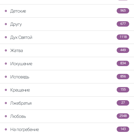
Детские
965
Другу
677
Дух Святой
1118
Жатва
449
Искушение
834
Исповедь
856
Крещение
155
Лжебратья
27
Любовь
2548
На погребение
143