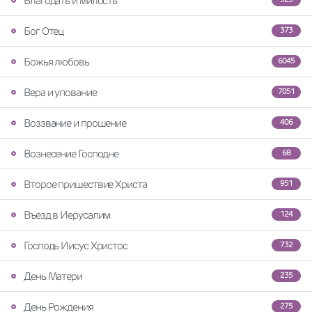
Благодать и милость
Бог Отец
373
Божья любовь
6045
Вера и упование
7051
Воззвание и прошение
406
Вознесение Господне
68
Второе пришествие Христа
951
Въезд в Иерусалим
124
Господь Иисус Христос
732
День Матери
235
День Рождения
275