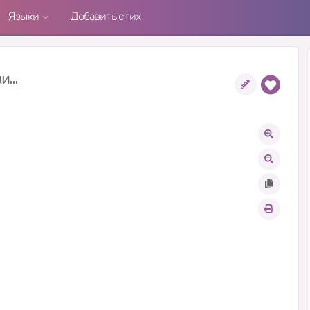
Языки
Добавить стих
...