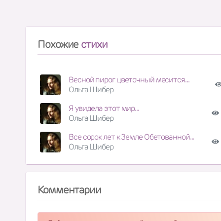
Похожие
стихи
Весной пирог цветочный месится...
Ольга Шибер
Я увидела этот мир...
Ольга Шибер
Все сорок лет к Земле Обетованной...
Ольга Шибер
Комментарии