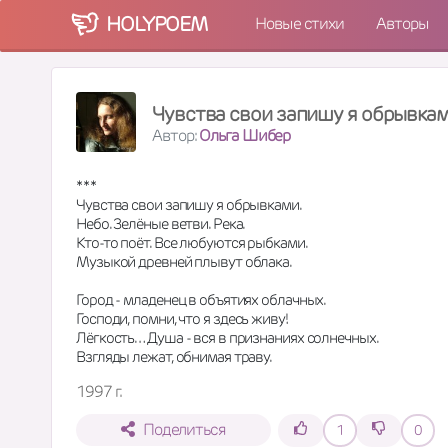
HOLY
POEM
Новые стихи
Авторы
Чувства свои запишу я обрывками
Автор:
Ольга Шибер
* * *
Чувства свои запишу я обрывками.
Небо. Зелёные ветви. Река.
Кто-то поёт. Все любуются рыбками.
Музыкой древней плывут облака.
Город - младенец в объятиях облачных.
Господи, помни, что я здесь живу!
Лёгкость… Душа - вся в признаниях солнечных.
Взгляды лежат, обнимая траву.
1997 г.
Поделиться
1
0