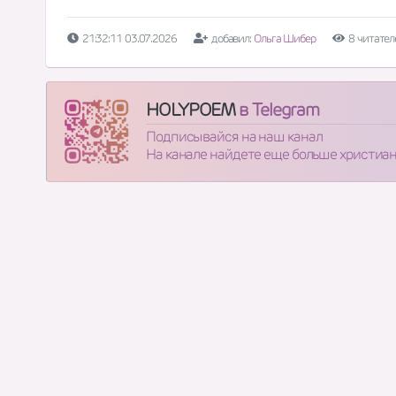
21:32:11 03.07.2026
добавил:
Ольга Шибер
8 читател
HOLYPOEM
в Telegram
Подписывайся на наш канал
На канале найдете еще больше христиа