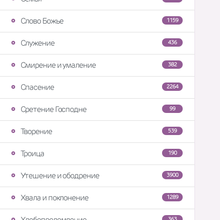
Слово Божье
1159
Служение
436
Смирение и умаление
382
Спасение
2264
Сретение Господне
99
Творение
539
Троица
190
Утешение и ободрение
3900
Хвала и поклонение
1289
Хлебопреломление
363