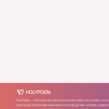
HOLY
POEM
ХолиПоем — это огромная коллекция стихов известных поэтов и поэт
всего мира, опубликованная совместно сообществом авторов и редакто