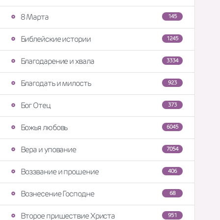
8 Марта
145
Библейские истории
1245
Благодарение и хвала
3334
Благодать и милость
923
Бог Отец
373
Божья любовь
6045
Вера и упование
7054
Воззвание и прошение
406
Вознесение Господне
68
Второе пришествие Христа
951