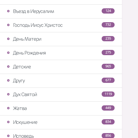
Въезд в Иерусалим
124
Господь Иисус Христос
732
День Матери
235
День Рождения
275
Детские
965
Другу
677
Дух Святой
1119
Жатва
449
Искушение
834
Исповедь
856