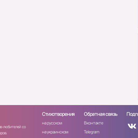
Стихотворения
Обратная связь
Подп
на русском
Вконтакте
ов-любителей со
на украинском
Telegram
ров.