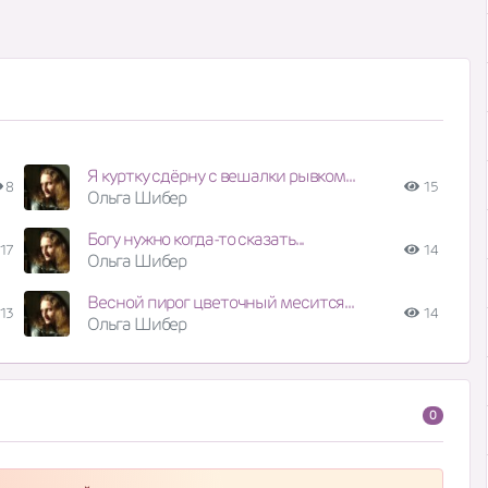
Я куртку сдёрну с вешалки рывком...
8
15
Ольга Шибер
Богу нужно когда-то сказать...
17
14
Ольга Шибер
Весной пирог цветочный месится...
13
14
Ольга Шибер
0