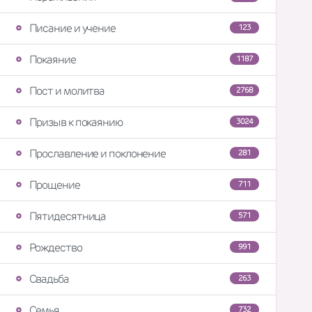
Писание и учение
123
Покаяние
1187
Пост и молитва
2768
Призыв к покаянию
3024
Прославление и поклонение
281
Прощение
711
Пятидесятница
571
Рождество
991
Свадьба
263
Семья
732