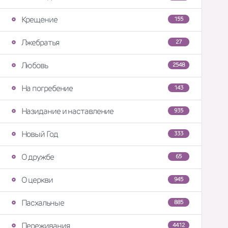
Крещение
155
Лжебратья
27
Любовь
2548
На погребение
143
Назидание и наставление
935
Новый Год
333
О дружбе
65
О церкви
945
Пасхальные
885
Переживания
4412