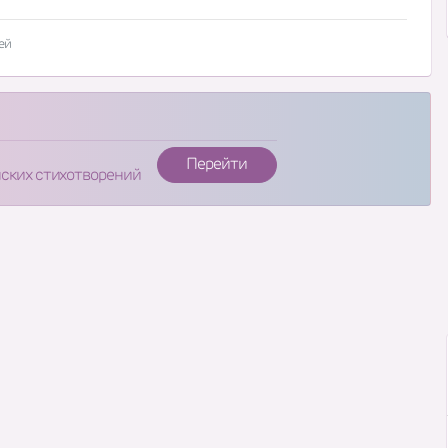
ей
Перейти
нских стихотворений