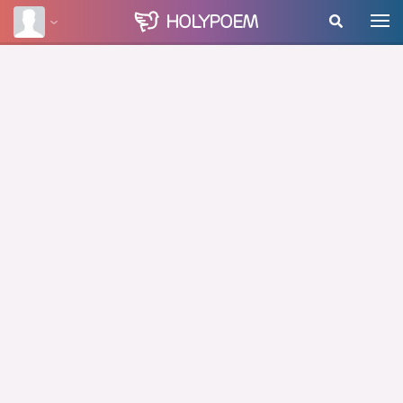
HOLY
POEM