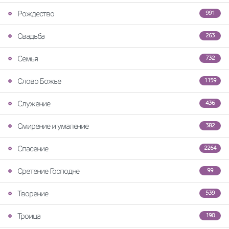
Рождество
991
Свадьба
263
Семья
732
Слово Божье
1159
Служение
436
Смирение и умаление
382
Спасение
2264
Сретение Господне
99
Творение
539
Троица
190