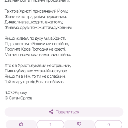
Дає нам Бог в Писанні про це знати.
Та хто в Христі, присвячений Йому,
Живе не по традиціям церковним,
Диявол не зашкодить вже тому,
Живімо, друзі тож життям духовним.
Якщо живем, по духу ми, в Христі,
Під захистом є Божим ми постійно,
Пролита Кров Господня на хресті,
Ми не спасемось з вами самостійно.
Хто є в Христі, лукавий не страшний,
Пильнуймо, час останній наступає,
Якщо ти в Нім, то ти не є слабкий,
Той владу що від Бога в собі має.
3.07.26 року
© Євген Орлов
Поделиться
1
0