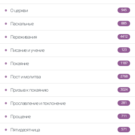
О церкви
945
Пасхальные
885
Переживания
4412
Писание и учение
123
Покаяние
1187
Пост и молитва
2768
Призыв к покаянию
3024
Прославление и поклонение
281
Прощение
711
Пятидесятница
571