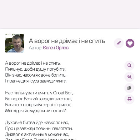
А ворог не дрімає і не спить
Автор:
Євген Орлов
А ворог не дрімає і не спить,
Пильнує, щоби душу погубити,
Він знає, часом як вона болить,
І прагне для Ісуса завжди жити.
Нас пильнувати вчить у Слові Бог,
Бо ворог Божий завжди наготові,
Багато в людськім серці є тривог,
Ми відсіч йому дати чи готові?
Духовна битва йде навколо нас,
Про це завжди повинні пам'ятати,
Диявол є активним в кожен час,