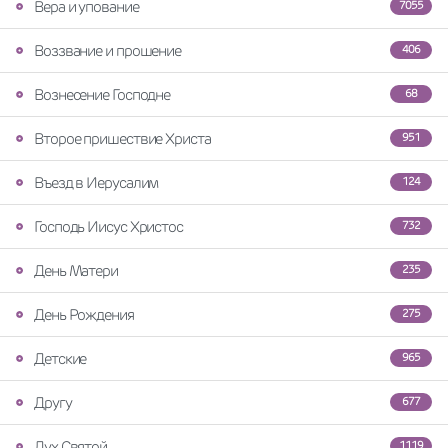
Вера и упование
7055
Воззвание и прошение
406
Вознесение Господне
68
Второе пришествие Христа
951
Въезд в Иерусалим
124
Господь Иисус Христос
732
День Матери
235
День Рождения
275
Детские
965
Другу
677
Дух Святой
1119