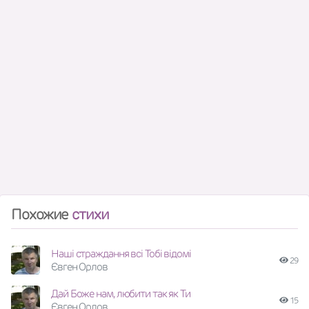
Похожие
стихи
Наші страждання всі Тобі відомі
29
Євген Орлов
Дай Боже нам, любити так як Ти
15
Євген Орлов