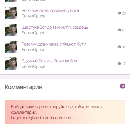
Чого в молитві просимо у Бога
28
Євген Орлов
Ще стука Бог до замкнутих сердець
61
Євген Орлов
Разом чудово нам в спільноті бути
92
Євген Орлов
Вдячний Боже за Твою любов
17
Євген Орлов
Комментарии
0
Войдите или зарегистрируйтесь, чтобы оставить
комментарий.
Login or register to post comments.