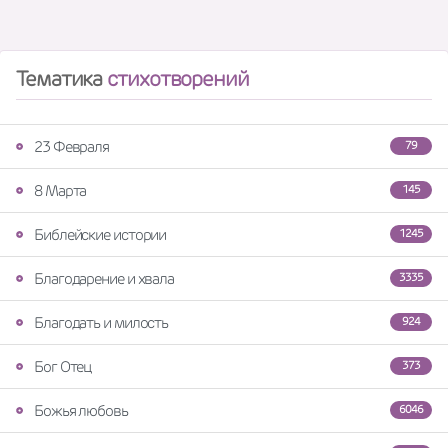
Тематика
стихотворений
23 Февраля
79
8 Марта
145
Библейские истории
1245
Благодарение и хвала
3335
Благодать и милость
924
Бог Отец
373
Божья любовь
6046