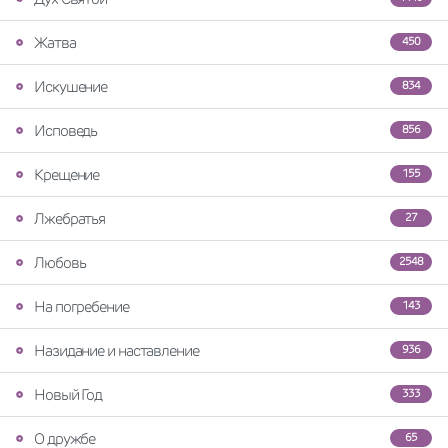
Жатва
450
Искушение
834
Исповедь
856
Крещение
155
Лжебратья
27
Любовь
2548
На погребение
143
Назидание и наставление
936
Новый Год
333
О дружбе
65