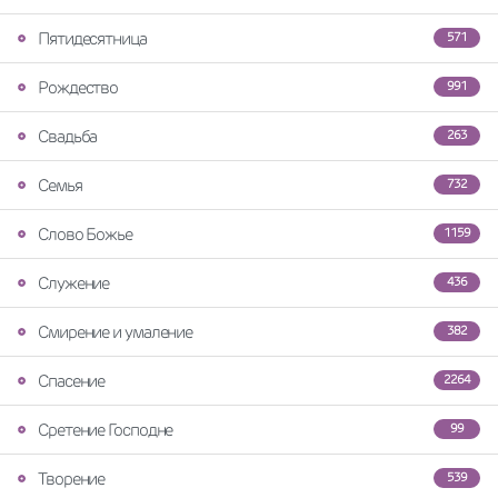
Пятидесятница
571
Рождество
991
Свадьба
263
Семья
732
Слово Божье
1159
Служение
436
Смирение и умаление
382
Спасение
2264
Сретение Господне
99
Творение
539