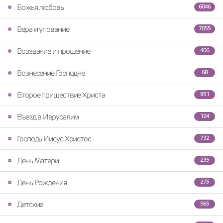
Божья любовь
6046
Вера и упование
7055
Воззвание и прошение
406
Вознесение Господне
68
Второе пришествие Христа
951
Въезд в Иерусалим
124
Господь Иисус Христос
732
День Матери
235
День Рождения
275
Детские
965