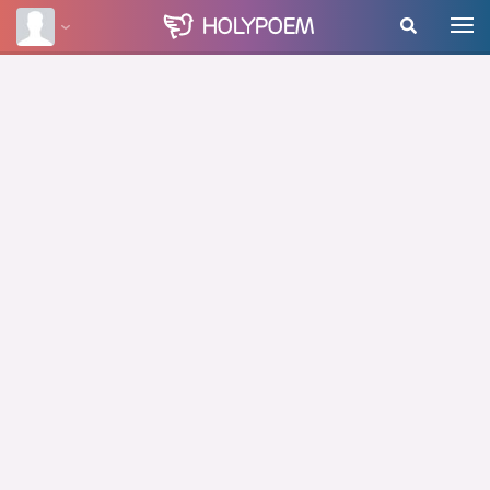
HOLY
POEM