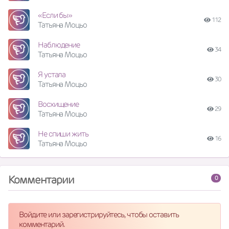
«Если бы»
112
Татьяна Моцьо
Наблюдение
34
Татьяна Моцьо
Я устала
30
Татьяна Моцьо
Восхищение
29
Татьяна Моцьо
Не спиши жить
16
Татьяна Моцьо
Комментарии
0
Войдите или зарегистрируйтесь, чтобы оставить
комментарий.