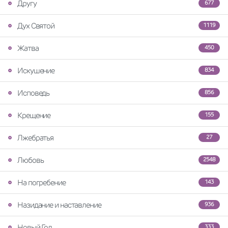
Другу
677
Дух Святой
1119
Жатва
450
Искушение
834
Исповедь
856
Крещение
155
Лжебратья
27
Любовь
2548
На погребение
143
Назидание и наставление
936
Новый Год
333