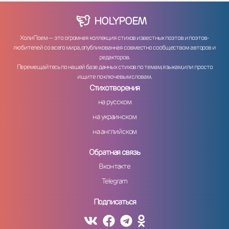
HOLY
POEM
ХолиПоем — это огромная коллекция стихов известных поэтов и поэтов-
любителей со всего мира, опубликованная совместно сообществом авторов и
редакторов.
Перемещайтесь по нашей базе данных стихов по темам, языкам, или просто
ищите по ключевым словам.
Стихотворения
на русском
на украинском
на английском
Обратная связь
Вконтакте
Telegram
Подписаться