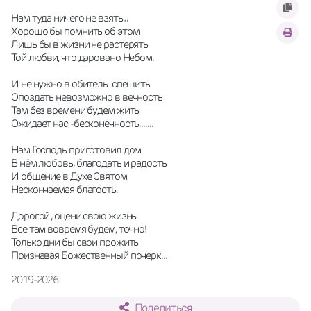
Нам туда ничего не взять...
Хорошо бы помнить об этом
Лишь бы в жизни не растерять 
Той любви, что даровано Небом.
И не нужно в обитель  спешить
Опоздать невозможно в вечность
Там без времени будем жить
Ожидает нас -бесконечность.......
Нам Господь приготовил дом
В нём любовь, благодать и радость
И общение в Духе Святом
Нескончаемая благость.
Дорогой , оцени свою жизнь
Все там вовремя будем, точно!
Только дни бы свои прожить
Признавая Божественный почерк...
2019-2026
Поделиться