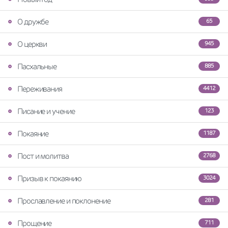
О дружбе
65
О церкви
945
Пасхальные
885
Переживания
4412
Писание и учение
123
Покаяние
1187
Пост и молитва
2768
Призыв к покаянию
3024
Прославление и поклонение
281
Прощение
711