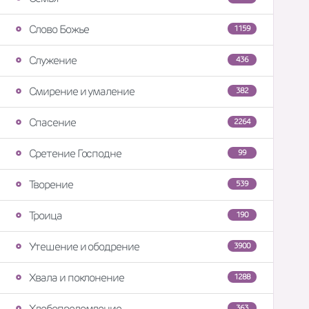
Слово Божье
1159
Служение
436
Смирение и умаление
382
Спасение
2264
Сретение Господне
99
Творение
539
Троица
190
Утешение и ободрение
3900
Хвала и поклонение
1288
Хлебопреломление
363