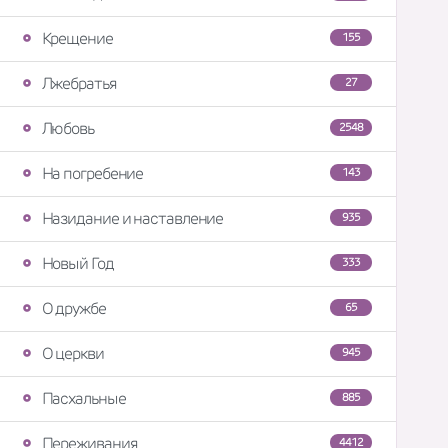
Крещение
155
Лжебратья
27
Любовь
2548
На погребение
143
Назидание и наставление
935
Новый Год
333
О дружбе
65
О церкви
945
Пасхальные
885
Переживания
4412