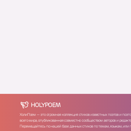
HOLY
POEM
ХолиПоем — это огромная коллекция стихов известных поэтов и поэт
всего мира, опубликованная совместно сообществом авторов и редакто
Перемещайтесь по нашей базе данных стихов по темам, языкам, или 