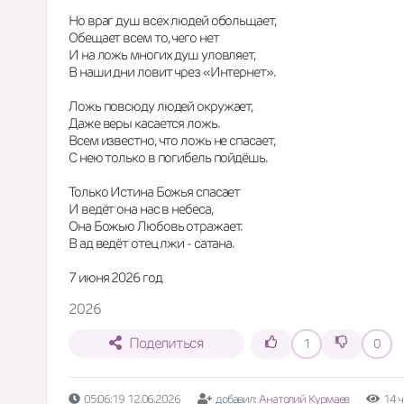
Но враг душ всех людей обольщает,
Обещает всем то, чего нет
И на ложь многих душ уловляет,
В наши дни ловит чрез «Интернет». 
Ложь повсюду людей окружает,
Даже веры касается ложь. 
Всем известно, что ложь не спасает,
С нею только в погибель пойдёшь. 
Только Истина Божья спасает
И ведёт она нас в небеса,
Она Божью Любовь отражает. 
В ад ведёт отец лжи - сатана. 
7 июня 2026 год
2026
Поделиться
1
0
05:06:19 12.06.2026
добавил:
Анатолий Курмаев
14 