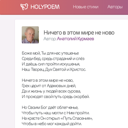
HOLY
POEM
Новые стихи
Авторы
Ничего в этом мире не ново
Автор:
Анатолий Курмаев
Боже мой, Ты для нас утешенье
Среди бед, средь страданий и слёз
И даёшь сил пройти искушенья,
Наш Творец, Дух Святой и Христос. 
Ничего в этом мире не ново,
Грех царит от Адамовых дней,
Да и жизнь у людей всех сурова,
И проходят свой путь средь скорбей. 
Но Своим Бог даёт облегченье,
Чтобы путь наш могли с Ним пройти. 
На кресте Он открыл «Путь Спасения»,
Чтобы в небо мог каждый дойти. 