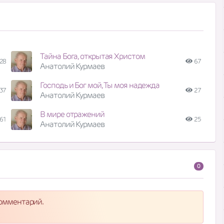
Тайна Бога, открытая Христом
28
67
Анатолий Курмаев
Господь и Бог мой, Ты моя надежда
37
27
Анатолий Курмаев
В мире отражений
61
25
Анатолий Курмаев
0
комментарий.