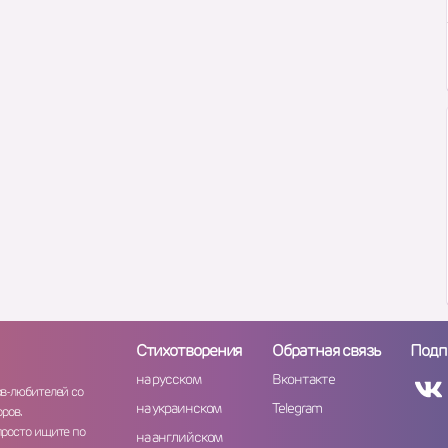
Стихотворения
Обратная связь
Подп
на русском
Вконтакте
ов-любителей со
на украинском
Telegram
ров.
просто ищите по
на английском