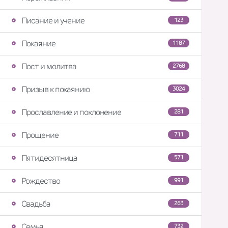
Писание и учение
123
Покаяние
1187
Пост и молитва
2768
Призыв к покаянию
3024
Прославление и поклонение
281
Прощение
711
Пятидесятница
571
Рождество
991
Свадьба
263
Семья
732