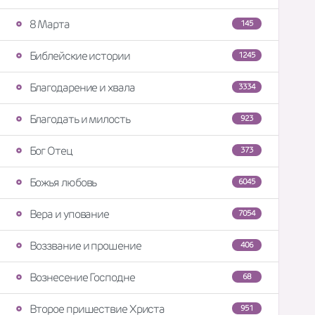
8 Марта
145
Библейские истории
1245
Благодарение и хвала
3334
Благодать и милость
923
Бог Отец
373
Божья любовь
6045
Вера и упование
7054
Воззвание и прошение
406
Вознесение Господне
68
Второе пришествие Христа
951