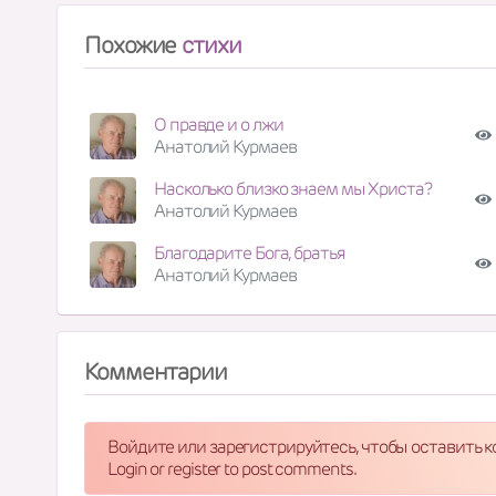
Похожие
стихи
О правде и о лжи
Анатолий Курмаев
Насколько близко знаем мы Христа?
Анатолий Курмаев
Благодарите Бога, братья
Анатолий Курмаев
Комментарии
Войдите или зарегистрируйтесь, чтобы оставить 
Login or register to post comments.