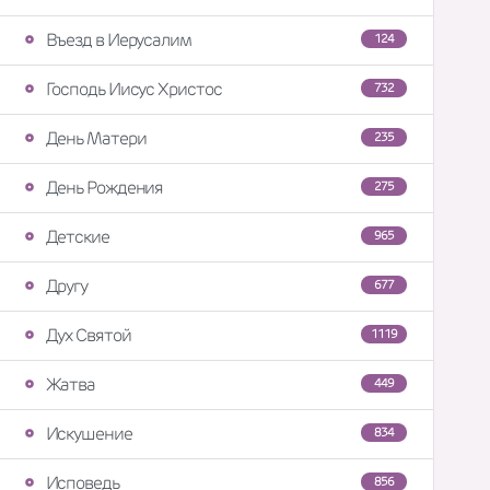
Въезд в Иерусалим
124
Господь Иисус Христос
732
День Матери
235
День Рождения
275
Детские
965
Другу
677
Дух Святой
1119
Жатва
449
Искушение
834
Исповедь
856