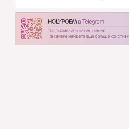
HOLYPOEM
в Telegram
Подписывайся на наш канал
На канале найдете еще больше христиа