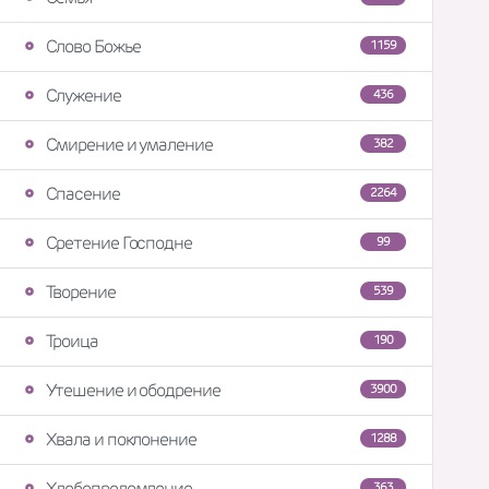
Слово Божье
1159
Служение
436
Смирение и умаление
382
Спасение
2264
Сретение Господне
99
Творение
539
Троица
190
Утешение и ободрение
3900
Хвала и поклонение
1288
Хлебопреломление
363