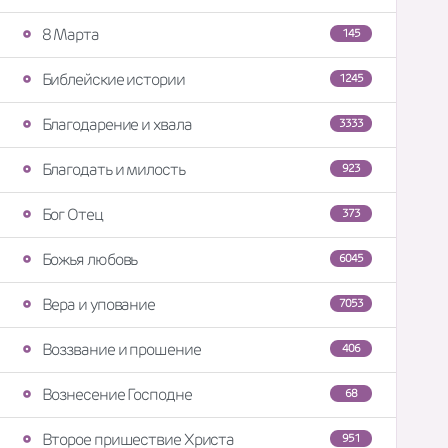
8 Марта
145
Библейские истории
1245
Благодарение и хвала
3333
Благодать и милость
923
Бог Отец
373
Божья любовь
6045
Вера и упование
7053
Воззвание и прошение
406
Вознесение Господне
68
Второе пришествие Христа
951