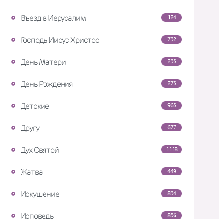
Въезд в Иерусалим
124
Господь Иисус Христос
732
День Матери
235
День Рождения
275
Детские
965
Другу
677
Дух Святой
1118
Жатва
449
Искушение
834
Исповедь
856