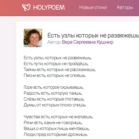
HOLY
POEM
Новые стихи
Авторы
Есть узлы которых не развяжешь
Автор:
Вера Сергеевна Кушнир
Есть узлы, которых не развяжешь,
Есть пути, которых не пройдёшь,
Тайны есть, которых не расскажешь,
Песни есть, которых не споёшь.
Горе есть, которое скрываешь,
Радость есть, которую таишь,
Слёзы есть, которые глотаешь,
Думы, от которых плохо спишь.
Чувства есть, которых не желаешь,
Речи есть, каких не говоришь,
Вещи, о которых лишь мечтаешь,
Люди, пред которыми дрожишь.