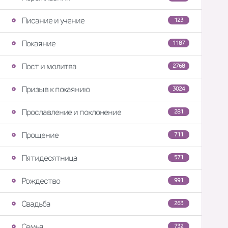
Писание и учение
123
Покаяние
1187
Пост и молитва
2768
Призыв к покаянию
3024
Прославление и поклонение
281
Прощение
711
Пятидесятница
571
Рождество
991
Свадьба
263
Семья
732