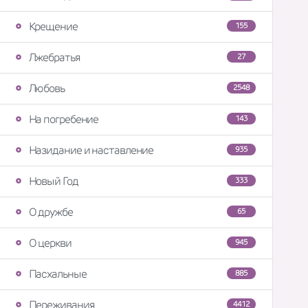
Крещение
155
Лжебратья
27
Любовь
2548
На погребение
143
Назидание и наставление
935
Новый Год
333
О дружбе
65
О церкви
945
Пасхальные
885
Переживания
4412