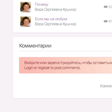
Почему
52
Вера Сергеевна Кушнир
Если мы не любим
97
Вера Сергеевна Кушнир
Комментарии
Войдите или зарегистрируйтесь, чтобы оставить 
Login or register to post comments.
Комме