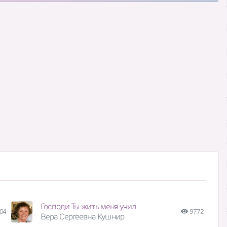
Господи Ты жить меня учил
04
9772
Вера Сергеевна Кушнир