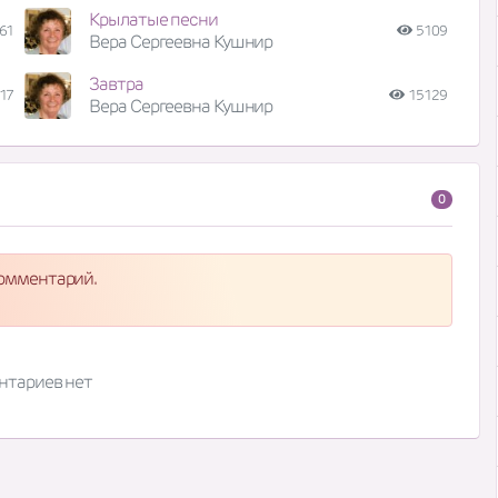
Крылатые песни
61
5109
Вера Сергеевна Кушнир
Завтра
17
15129
Вера Сергеевна Кушнир
0
комментарий.
нтариев нет