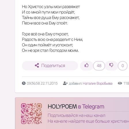
Но Христос узлы мои развяжет
И со мной пути мои пройдёт,
Тайны все душа Ему расскажет,
Песни все она Ему споёт.
Горе всё она Ему откроет,
Радость всю она разделит с Ним,
Он один поймёт и успокоит,
Он не зря стал Господом моим.
Поделиться
48
0
09:36:58 22.11.2015
добавил:
Наталия Воробьева
118
HOLYPOEM
в Telegram
Подписывайся на наш канал
На канале найдете еще больше христиа