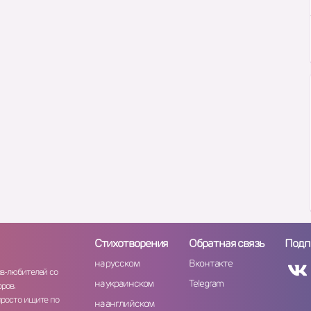
Стихотворения
Обратная связь
Подп
на русском
Вконтакте
ов-любителей со
на украинском
Telegram
ров.
просто ищите по
на английском