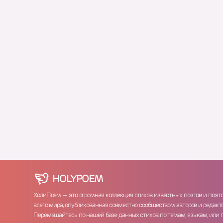
HOLY
POEM
ХолиПоем — это огромная коллекция стихов известных поэтов и поэт
всего мира, опубликованная совместно сообществом авторов и редакто
Перемещайтесь по нашей базе данных стихов по темам, языкам, или 