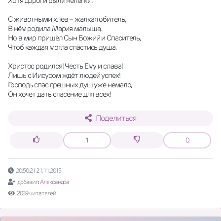
Хотя дороги были нелегки.
С животными хлев – жалкая обитель,
В нём родила Мария малыша,
Но в мир пришёл Сын Божий и Спаситель,
Чтоб каждая могла спастись душа.
Христос родился! Честь Ему и слава!
Лишь с Иисусом ждёт людей успех!
Господь спас грешных душ уже немало,
Он хочет дать спасение для всех!
Поделиться
1
0
20:50:21 21.11.2015
добавил:
Александра
2089 читателей