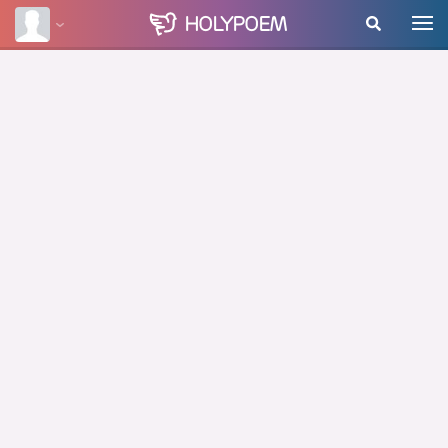
HOLY
POEM