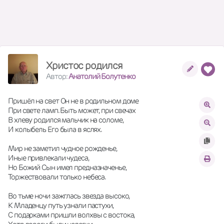
Христос родился
Автор:
Анатолий Болутенко
Пришёл на свет Он не в родильном доме
При свете ламп. Быть может, при свечах
В хлеву родился мальчик на соломе,
И колыбель Его была в яслях.
Мир не заметил чудное рожденье,
Иные привлекали чудеса,
Но Божий Сын имел предназначенье,
Торжествовали только небеса.
Во тьме ночи зажглась звезда высоко,
К Младенцу путь узнали пастухи,
С подарками пришли волхвы с востока,