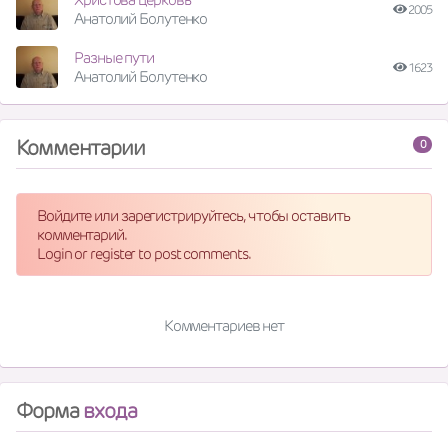
2005
Анатолий Болутенко
Разные пути
1623
Анатолий Болутенко
Комментарии
0
Войдите или зарегистрируйтесь, чтобы оставить
комментарий.
Login or register to post comments.
Комментариев нет
Форма
входа