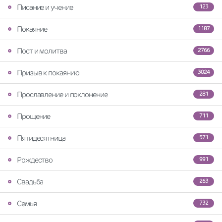
Писание и учение
123
Покаяние
1187
Пост и молитва
2766
Призыв к покаянию
3024
Прославление и поклонение
281
Прощение
711
Пятидесятница
571
Рождество
991
Свадьба
263
Семья
732