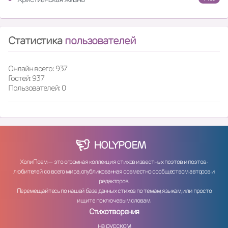
Статистика
пользователей
Онлайн всего: 937
Гостей: 937
Пользователей: 0
HOLY
POEM
ХолиПоем — это огромная коллекция стихов известных поэтов и поэтов-
любителей со всего мира, опубликованная совместно сообществом авторов и
редакторов.
Перемещайтесь по нашей базе данных стихов по темам, языкам, или просто
ищите по ключевым словам.
Стихотворения
на русском