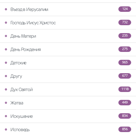
Въезд в Иерусалим
124
Господь Иисус Христос
732
День Матери
235
День Рождения
275
Детские
965
Другу
677
Дух Святой
1118
Жатва
449
Искушение
834
Исповедь
856