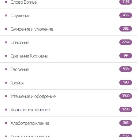
Слово Божье
1158
Служение
436
Смирение и умаление
382
Спасение
2264
Сретение Господне
99
Творение
538
Троица
190
Утешение и ободрение
3900
Хвала и поклонение
1288
Хлебопреломление
363
Христианская жизнь
7163