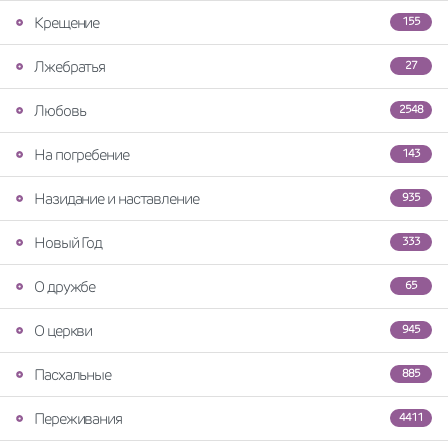
Крещение
155
Лжебратья
27
Любовь
2548
На погребение
143
Назидание и наставление
935
Новый Год
333
О дружбе
65
О церкви
945
Пасхальные
885
Переживания
4411