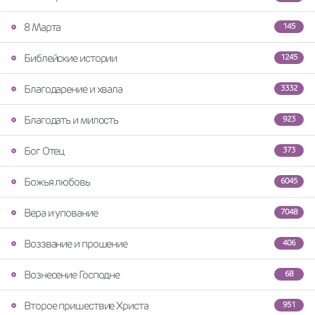
8 Марта
145
Библейские истории
1245
Благодарение и хвала
3332
Благодать и милость
923
Бог Отец
373
Божья любовь
6045
Вера и упование
7048
Воззвание и прошение
406
Вознесение Господне
68
Второе пришествие Христа
951