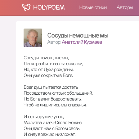
HOLY
POEM
Новые стихи
Авторы
Сосуды немощные мы
Автор:
Анатолий Курмаев
Сосуды немощные мы,
Легко разбить нас на осколки,
Но, кто от Духа рождены,
Они уже сокрыты в Боге.
Враг душ пытается достать
Посредством хитрых обольщений,
Но Бог велит бодроствовать,
Чтоб не лишились мы спасенья.
И есть оружие у нас,
Молитва и меч-Слово Божье.
Они дают нам с Богом связь
И силу вражию низложат.