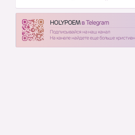
HOLYPOEM
в Telegram
Подписывайся на наш канал
На канале найдете еще больше христиа