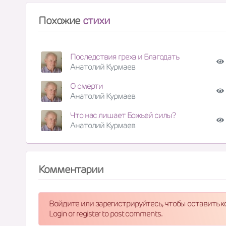
Похожие
стихи
Последствия греха и Благодать
Анатолий Курмаев
О смерти
Анатолий Курмаев
Что нас лишает Божьей силы?
Анатолий Курмаев
Комментарии
Войдите или зарегистрируйтесь, чтобы оставить 
Login or register to post comments.