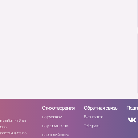
Стихотворения
Обратная связь
Подп
на русском
Вконтакте
ов-любителей со
на украинском
Telegram
ров.
просто ищите по
на английском