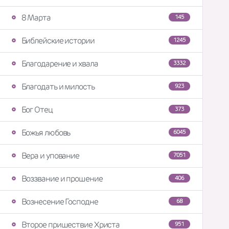
8 Марта
145
Библейские истории
1245
Благодарение и хвала
3332
Благодать и милость
923
Бог Отец
373
Божья любовь
6045
Вера и упование
7051
Воззвание и прошение
406
Вознесение Господне
68
Второе пришествие Христа
951