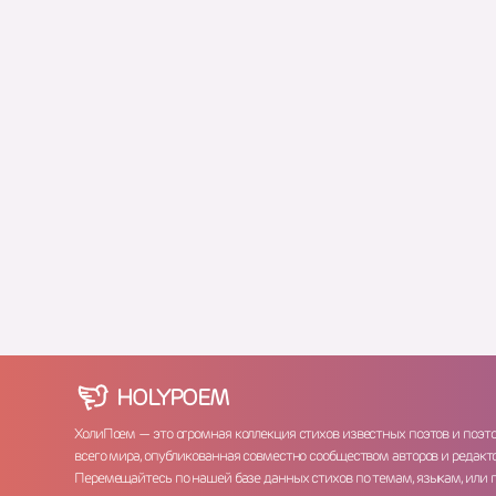
HOLY
POEM
ХолиПоем — это огромная коллекция стихов известных поэтов и поэт
всего мира, опубликованная совместно сообществом авторов и редакто
Перемещайтесь по нашей базе данных стихов по темам, языкам, или 