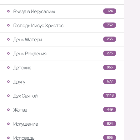
Въезд в Иерусалим
124
Господь Иисус Христос
732
День Матери
235
День Рождения
275
Детские
965
Другу
677
Дух Святой
1118
Жатва
449
Искушение
834
Исповедь
856