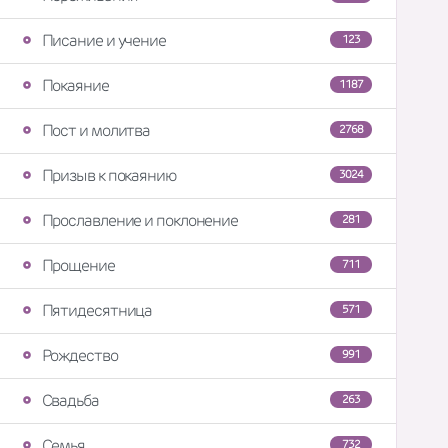
Писание и учение
123
Покаяние
1187
Пост и молитва
2768
Призыв к покаянию
3024
Прославление и поклонение
281
Прощение
711
Пятидесятница
571
Рождество
991
Свадьба
263
Семья
732