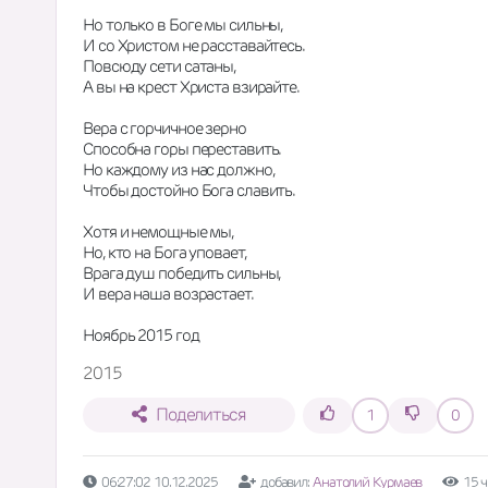
Но только в Боге мы сильны,
И со Христом не расставайтесь.
Повсюду сети сатаны,
А вы на крест Христа взирайте.
Вера с горчичное зерно
Способна горы переставить.
Но каждому из нас должно,
Чтобы достойно Бога славить.
Хотя и немощные мы,
Но, кто на Бога уповает,
Врага душ победить сильны,
И вера наша возрастает.
Ноябрь 2015 год
2015
Поделиться
1
0
06:27:02 10.12.2025
добавил:
Анатолий Курмаев
15 