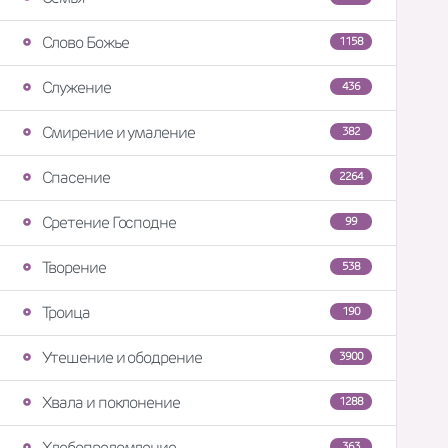
Слово Божье
1158
Служение
436
Смирение и умаление
382
Спасение
2264
Сретение Господне
99
Творение
538
Троица
190
Утешение и ободрение
3900
Хвала и поклонение
1288
Хлебопреломление
363