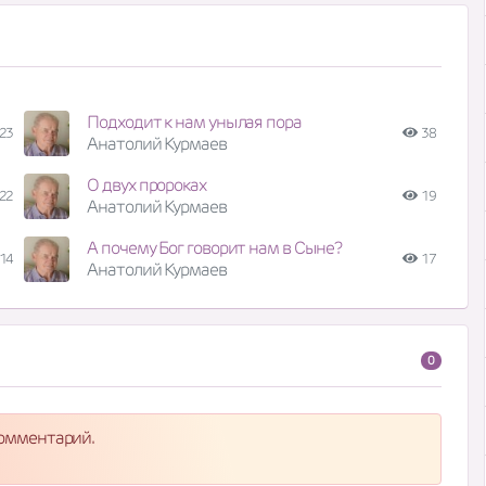
Подходит к нам унылая пора
23
38
Анатолий Курмаев
О двух пророках
22
19
Анатолий Курмаев
А почему Бог говорит нам в Сыне?
14
17
Анатолий Курмаев
0
комментарий.