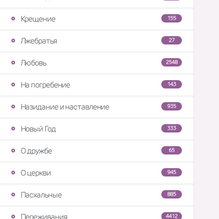
Крещение
155
Лжебратья
27
Любовь
2548
На погребение
143
Назидание и наставление
935
Новый Год
333
О дружбе
65
О церкви
945
Пасхальные
885
Переживания
4412