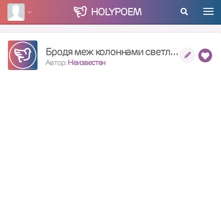
HOLY
POEM
Бродя меж колоннами светлого Божьего храма
Автор:
Неизвестен