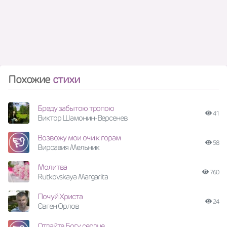
Похожие
стихи
Бреду забытою тропою
41
Виктор Шамонин-Версенев
Возвожу мои очи к горам
58
Вирсавия Мельник
Молитва
760
Rutkovskaya Margarita
Почуй Христа
24
Євген Орлов
Отдайте Богу сердце