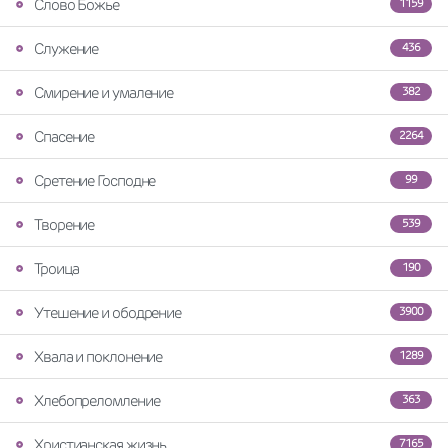
Слово Божье
1159
Служение
436
Смирение и умаление
382
Спасение
2264
Сретение Господне
99
Творение
539
Троица
190
Утешение и ободрение
3900
Хвала и поклонение
1289
Хлебопреломление
363
Христианская жизнь
7165