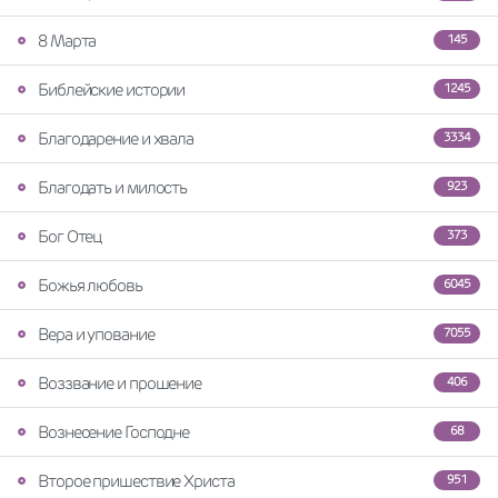
8 Марта
145
Библейские истории
1245
Благодарение и хвала
3334
Благодать и милость
923
Бог Отец
373
Божья любовь
6045
Вера и упование
7055
Воззвание и прошение
406
Вознесение Господне
68
Второе пришествие Христа
951