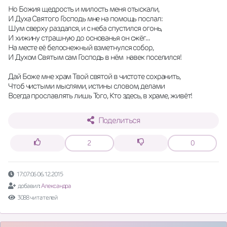
Но Божия щедрость и милость меня отыскали,
И Духа Святого Господь мне на помощь послал:
Шум сверху раздался, и с неба спустился огонь,
И хижину страшную до основанья он сжёг...
На месте её белоснежный взметнулся собор,
И Духом Святым сам Господь в нём  навек поселился!
Дай Боже мне храм Твой святой в чистоте сохранить,
Чтоб чистыми мыслями, истины словом, делами
Всегда прославлять лишь Того, Кто здесь, в храме, живёт!
Поделиться
2
0
17:07:06 06.12.2015
добавил:
Александра
3088 читателей