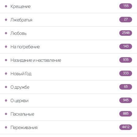
Крещение
155
Лжебратья
27
Любовь
2548
На погребение
143
Назидание и наставление
935
Новый Год
333
О дружбе
65
О церкви
945
Пасхальные
885
Переживания
4412