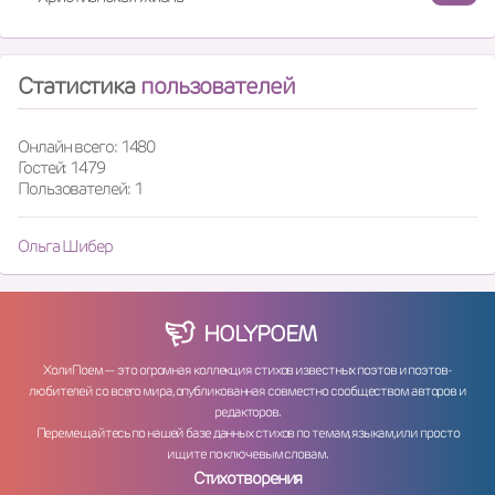
Статистика
пользователей
Онлайн всего: 1480
Гостей: 1479
Пользователей: 1
Ольга Шибер
HOLY
POEM
ХолиПоем — это огромная коллекция стихов известных поэтов и поэтов-
любителей со всего мира, опубликованная совместно сообществом авторов и
редакторов.
Перемещайтесь по нашей базе данных стихов по темам, языкам, или просто
ищите по ключевым словам.
Стихотворения