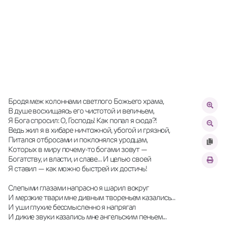
Бродя меж колоннами светлого Божьего храма,
В душе восхищаясь его чистотой и величьем,
Я Бога спросил: О, Господь! Как попал я сюда?!
Ведь жил я в хибаре ничтожной, убогой и грязной,
Питался отбросами и поклонялся уродцам,
Которых в миру почему-то богами зовут —
Богатству, и власти, и славе... И целью своей
Я ставил — как можно быстрей их достичь!
Слепыми глазами напрасно я шарил вокруг
И мерзкие твари мне дивным твореньем казались...
И уши глухие бессмысленно я напрягал
И дикие звуки казались мне ангельским пеньем...