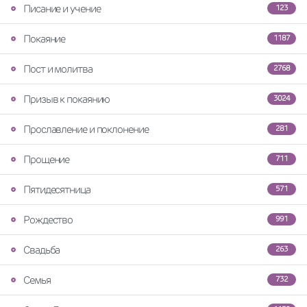
Писание и учение
123
Покаяние
1187
Пост и молитва
2768
Призыв к покаянию
3024
Прославление и поклонение
281
Прощение
711
Пятидесятница
571
Рождество
991
Свадьба
263
Семья
732