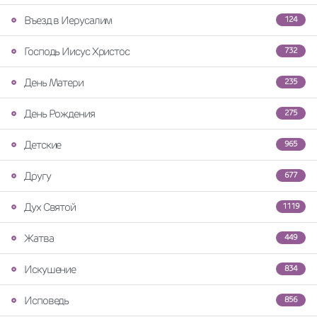
Въезд в Иерусалим
124
Господь Иисус Христос
732
День Матери
235
День Рождения
275
Детские
965
Другу
677
Дух Святой
1119
Жатва
449
Искушение
834
Исповедь
856