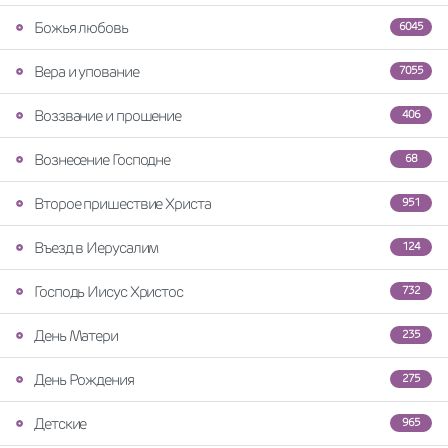
Божья любовь
6045
Вера и упование
7055
Воззвание и прошение
406
Вознесение Господне
68
Второе пришествие Христа
951
Въезд в Иерусалим
124
Господь Иисус Христос
732
День Матери
235
День Рождения
275
Детские
965