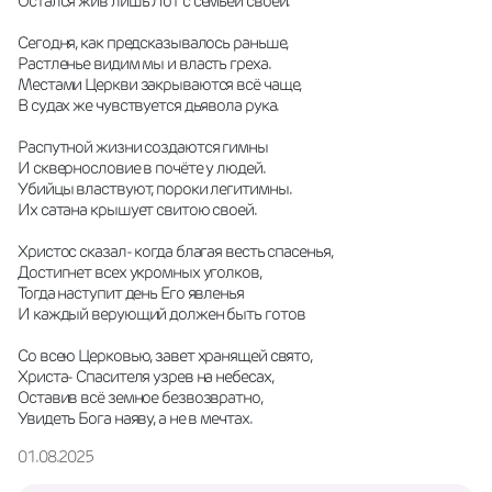
Остался жив лишь Лот с семьёй своей.
Сегодня, как предсказывалось раньше,
Растленье видим мы и власть греха.
Местами Церкви закрываются всё чаще,
В судах же чувствуется дьявола рука.
Распутной жизни создаются гимны
И сквернословие в почёте у людей.
Убийцы властвуют, пороки легитимны.
Их сатана крышует свитою своей.
Христос сказал- когда благая весть спасенья,
Достигнет всех укромных уголков,
Тогда наступит день Его явленья
И каждый верующий должен быть готов
Со всею Церковью, завет хранящей свято,
Христа- Спасителя узрев на небесах,
Оставив всё земное безвозвратно,
Увидеть Бога наяву, а не в мечтах.
01.08.2025