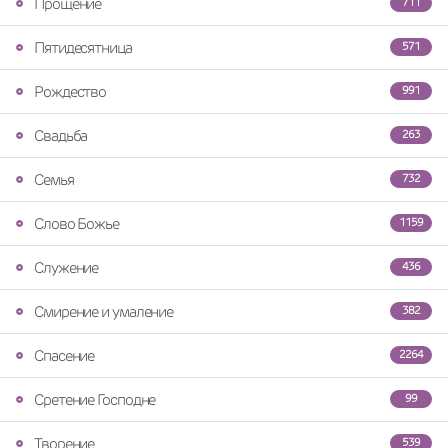
Прощение
711
Пятидесятница
571
Рождество
991
Свадьба
263
Семья
732
Слово Божье
1159
Служение
436
Смирение и умаление
382
Спасение
2264
Сретение Господне
99
Творение
539