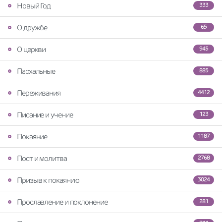
Новый Год
333
О дружбе
65
О церкви
945
Пасхальные
885
Переживания
4412
Писание и учение
123
Покаяние
1187
Пост и молитва
2768
Призыв к покаянию
3024
Прославление и поклонение
281