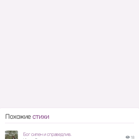
Похожие
стихи
Бог силен и справедлив.
18