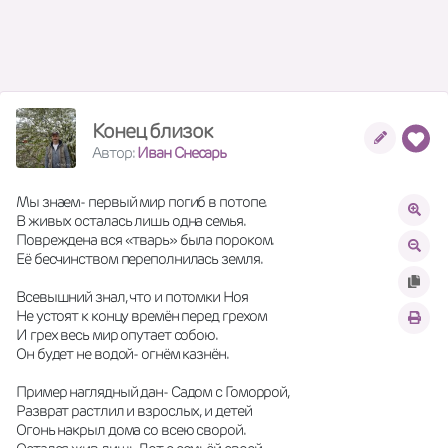
Конец близок
Автор:
Иван Снесарь
Мы знаем- первый мир погиб в потопе.
В живых осталась лишь одна семья.
Повреждена вся «тварь» была пороком.
Её бесчинством переполнилась земля.
Всевышний знал, что и потомки Ноя
Не устоят к концу времён перед грехом
И грех весь мир опутает собою.
Он будет не водой- огнём казнён.
Пример наглядный дан- Садом с Гоморрой,
Разврат растлил и взрослых, и детей
Огонь накрыл дома со всею сворой.