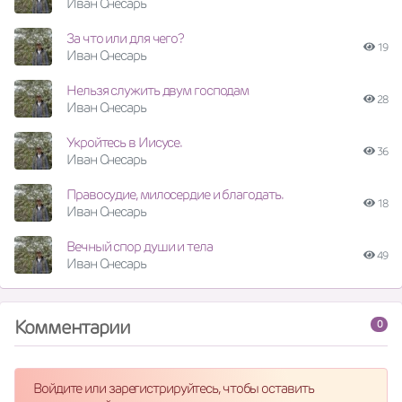
Иван Снесарь
За что или для чего?
19
Иван Снесарь
Нельзя служить двум господам
28
Иван Снесарь
Укройтесь в Иисусе.
36
Иван Снесарь
Правосудие, милосердие и благодать.
18
Иван Снесарь
Вечный спор души и тела
49
Иван Снесарь
Комментарии
0
Войдите или зарегистрируйтесь, чтобы оставить