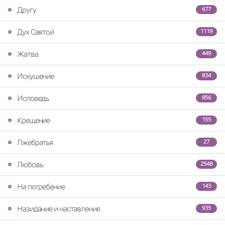
Другу
677
Дух Святой
1119
Жатва
449
Искушение
834
Исповедь
856
Крещение
155
Лжебратья
27
Любовь
2548
На погребение
143
Назидание и наставление
935