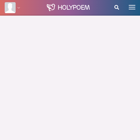
HOLY
POEM