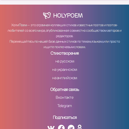
HOLY
POEM
ХолиПоем — это огромная коллекция стихов известных поэтов и поэтов-
любителей со всего мира, опубликованная совместно сообществом авторов и
редакторов.
Перемещайтесь по нашей базе данных стихов по темам, языкам, или просто
ищите по ключевым словам.
Стихотворения
на русском
на украинском
на английском
Обратная связь
Вконтакте
Telegram
Подписаться