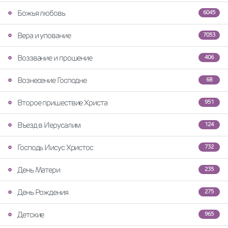
Божья любовь
6045
Вера и упование
7053
Воззвание и прошение
406
Вознесение Господне
68
Второе пришествие Христа
951
Въезд в Иерусалим
124
Господь Иисус Христос
732
День Матери
235
День Рождения
275
Детские
965