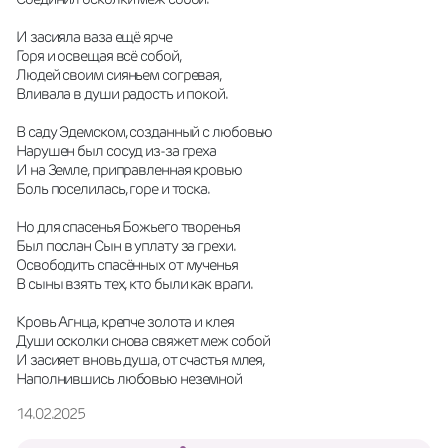
И засияла ваза ещё ярче
Горя и освещая всё собой,
Людей своим сияньем согревая,
Вливала в души радость и покой.
В саду Эдемском, созданный с любовью
Нарушен был сосуд из-за греха
И на Земле, приправленная кровью
Боль поселилась, горе и тоска.
Но для спасенья Божьего творенья
Был послан Сын в уплату за грехи.
Освободить спасённых от мученья
В сыны взять тех, кто были как враги.
Кровь Агнца, крепче золота и клея
Души осколки снова свяжет меж собой
И засияет вновь душа, от счастья млея,
Наполнившись любовью неземной
14.02.2025