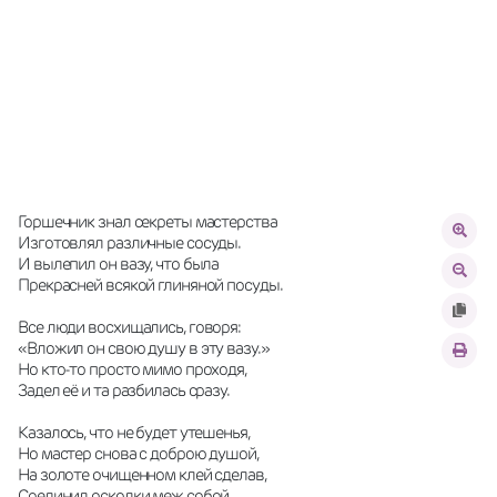
Горшечник знал секреты мастерства
Изготовлял различные сосуды.
И вылепил он вазу, что была
Прекрасней всякой глиняной посуды.
Все люди восхищались, говоря:
«Вложил он свою душу в эту вазу.»
Но кто-то просто мимо проходя,
Задел её и та разбилась сразу.
Казалось, что не будет утешенья,
Но мастер снова с доброю душой,
На золоте очищенном клей сделав,
Соединил осколки меж собой.