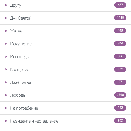
Другу
677
Дух Святой
1118
Жатва
449
Искушение
834
Исповедь
856
Крещение
155
Лжебратья
27
Любовь
2548
На погребение
143
Назидание и наставление
935