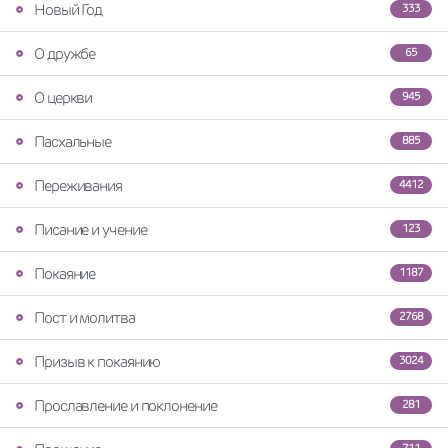
Новый Год
333
О дружбе
65
О церкви
945
Пасхальные
885
Переживания
4412
Писание и учение
123
Покаяние
1187
Пост и молитва
2768
Призыв к покаянию
3024
Прославление и поклонение
281