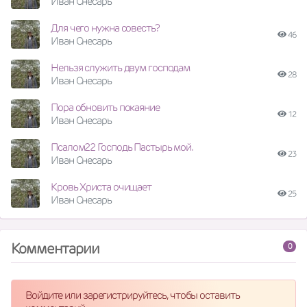
Иван Снесарь
Для чего нужна совесть?
46
Иван Снесарь
Нельзя служить двум господам
28
Иван Снесарь
Пора обновить покаяние
12
Иван Снесарь
Псалом22 Господь Пастырь мой.
23
Иван Снесарь
Кровь Христа очищает
25
Иван Снесарь
Комментарии
0
Войдите или зарегистрируйтесь, чтобы оставить