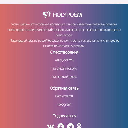
HOLY
POEM
ХолиПоем — это огромная коллекция стихов известных поэтов и поэтов-
любителей со всего мира, опубликованная совместно сообществом авторов и
редакторов.
Перемещайтесь по нашей базе данных стихов по темам, языкам, или просто
ищите по ключевым словам.
Стихотворения
на русском
на украинском
на английском
Обратная связь
Вконтакте
Telegram
Подписаться