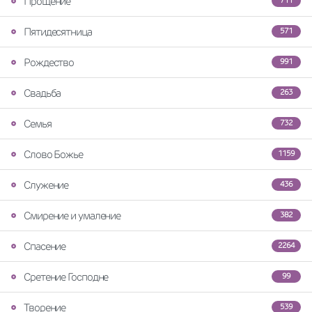
Прощение
711
Пятидесятница
571
Рождество
991
Свадьба
263
Семья
732
Слово Божье
1159
Служение
436
Смирение и умаление
382
Спасение
2264
Сретение Господне
99
Творение
539