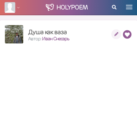
HOLY
POEM
Душа как ваза
Автор:
Иван Снесарь