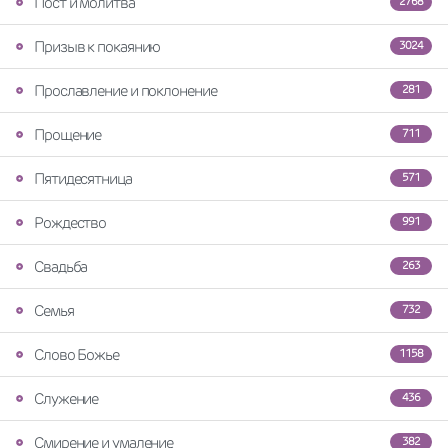
Пост и молитва
2768
Призыв к покаянию
3024
Прославление и поклонение
281
Прощение
711
Пятидесятница
571
Рождество
991
Свадьба
263
Семья
732
Слово Божье
1158
Служение
436
Смирение и умаление
382