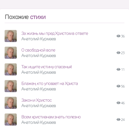
Похожие
стихи
За жизнь мы пред Христом в ответе
36
Анатолий Курмаев
О свободной воле
23
Анатолий Курмаев
Так ищите истину спасенья!
11
Анатолий Курмаев
Блажен, кто уповает на Христа
56
Анатолий Курмаев
Закон и Христос
46
Анатолий Курмаев
Всем христианам знать полезно
24
Анатолий Курмаев