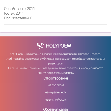
Онлайн всего: 2011
Гостей: 2011
Пользователей: 0
HOLY
POEM
ХолиПоем — это огромная коллекция стихов известных поэтов и поэтов-
любителей со всего мира, опубликованная совместно сообществом авторов и
редакторов.
Перемещайтесь по нашей базе данных стихов по темам, языкам, или просто
ищите по ключевым словам.
Стихотворения
на русском
на украинском
на английском
Обратная связь