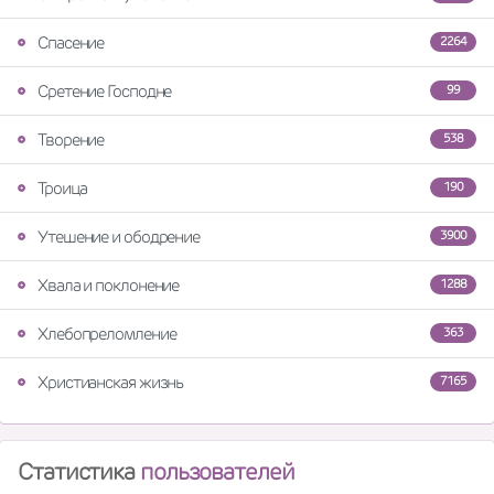
Спасение
2264
Сретение Господне
99
Творение
538
Троица
190
Утешение и ободрение
3900
Хвала и поклонение
1288
Хлебопреломление
363
Христианская жизнь
7165
Статистика
пользователей