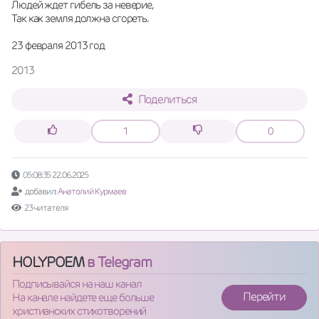
Людей ждет гибель за неверие,
Так как земля должна сгореть.
23 февраля 2013 год
2013
Поделиться
1
0
05:08:35 22.06.2025
добавил:
Анатолий Курмаев
23 читателя
HOLYPOEM
в Telegram
Подписывайся на наш канал
Перейти
На канале найдете еще больше
христианских стихотворений