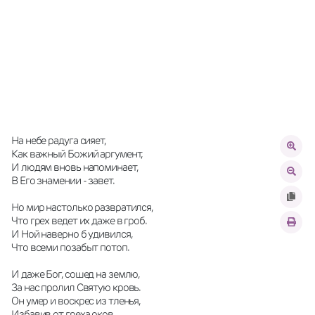
На небе радуга сияет,
Как важный Божий аргумент,
И людям вновь напоминает,
В Его знамении - завет.
Но мир настолько развратился,
Что грех ведет их даже в гроб.
И Ной наверно б удивился,
Что всеми позабыт потоп.
И даже Бог, сошед на землю,
За нас пролил Святую кровь. 
Он умер и воскрес из тленья,
Избавив от греха оков.