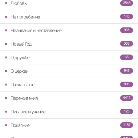
Любовь
2548
На погребение
143
Назидание и наставление
935
Новый Год
333
О дружбе
65
О церкви
945
Пасхальные
885
Переживания
4412
Писание и учение
123
Покаяние
1187