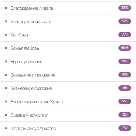
Благодарение и хвала
3332
Благодать и милость
923
Бог Отец
373
Божья любовь
6045
Вера и упование
7051
Воззвание и прошение
406
Вознесение Господне
68
Второе пришествие Христа
951
Въезд в Иерусалим
124
Господь Иисус Христос
732