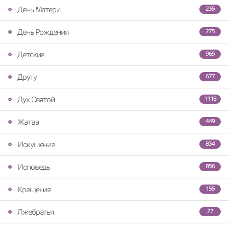
День Матери
235
День Рождения
275
Детские
965
Другу
677
Дух Святой
1118
Жатва
449
Искушение
834
Исповедь
856
Крещение
155
Лжебратья
27