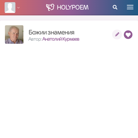
HOLY
POEM
Божии знамения
Автор:
Анатолий Курмаев