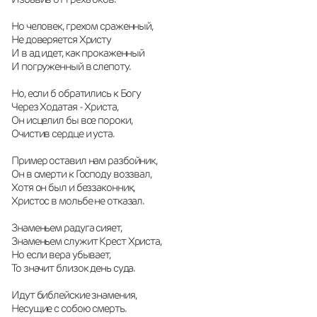
Но человек, грехом сраженный,
Не доверяется Христу
И в ад идет, как прокаженный
И погруженный в слепоту.
Но, если б обратились к Богу
Через Ходатая - Христа,
Он исцелил бы все пороки,
Очистив сердце и уста.
Пример оставил нам разбойник,
Он в смерти к Господу воззвал,
Хотя он был и беззаконник,
Христос в мольбе не отказал.
Знаменьем радуга сияет,
Знаменьем служит Крест Христа,
Но если вера убывает,
То значит близок день суда.
Идут библейские знамения,
Несущие с собою смерть.