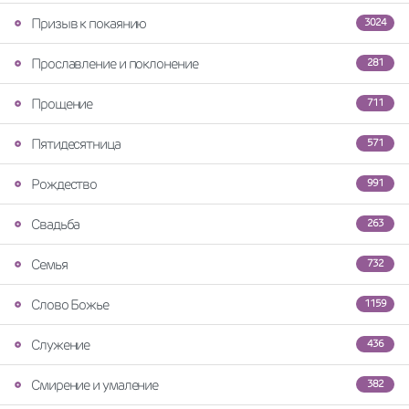
Призыв к покаянию
3024
Прославление и поклонение
281
Прощение
711
Пятидесятница
571
Рождество
991
Свадьба
263
Семья
732
Слово Божье
1159
Служение
436
Смирение и умаление
382