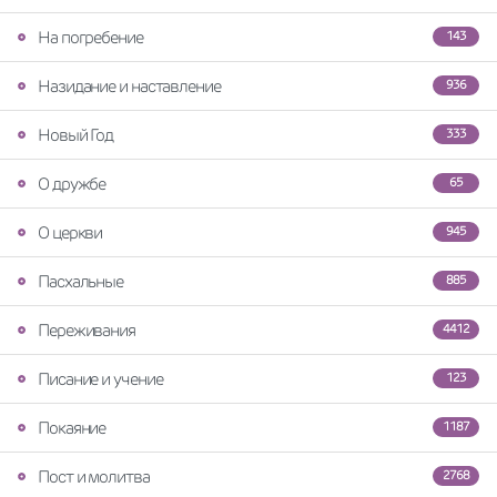
На погребение
143
Назидание и наставление
936
Новый Год
333
О дружбе
65
О церкви
945
Пасхальные
885
Переживания
4412
Писание и учение
123
Покаяние
1187
Пост и молитва
2768