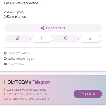
Дає що нам серце своє.
26.04.25 року
©Євген Орлов
Поделиться
2
0
02:41:12 26.04.2025
добавил:
Євген Орлов
19 читателей
HOLYPOEM
в Telegram
Подписывайся на наш канал
Перейти
На канале найдете еще больше
христианских стихотворений