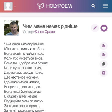
HOLY
POEM
Чим мама немає рідніше
Автор:
Євген Орлов
Чим мама, немає рідніше,
Міцна є та сильна любов,
Вона в світі є наймиліше,
Коли посміхається знов.
Вона лиш добра нам бажає,
Коли дуже важко є нам,
Дарує нам ласку, втішає,
Дає настанови синам.
І донечок мама навчає,
Їм приклад вона подає,
Вона наші болі всі знає,
В образу дітей не дає.
Подякуйте мамі за ласку,
За те, що вона поряд є,
За на ніч розказану казку,