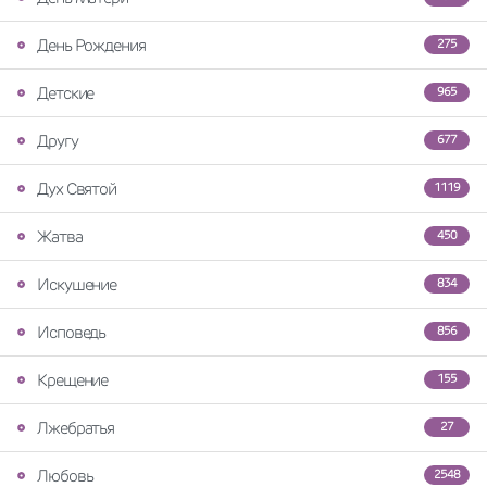
День Рождения
275
Детские
965
Другу
677
Дух Святой
1119
Жатва
450
Искушение
834
Исповедь
856
Крещение
155
Лжебратья
27
Любовь
2548