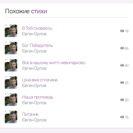
Похожие
стихи
В Тобі сховаюсь
18
Євген Орлов
Бог Победитель
66
Євген Орлов
Все в нашому житті невипадково
40
Євген Орлов
Ціна вже сплачена
25
Євген Орлов
Наша проповідь
20
Євген Орлов
Питання
16
Євген Орлов