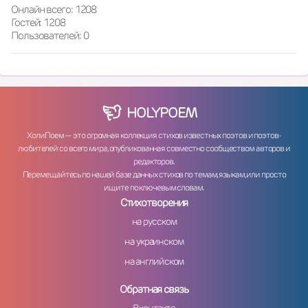
Онлайн всего: 1208
Гостей: 1208
Пользователей: 0
HOLY
POEM
ХолиПоем — это огромная коллекция стихов известных поэтов и поэтов-
любителей со всего мира, опубликованная совместно сообществом авторов и
редакторов.
Перемещайтесь по нашей базе данных стихов по темам, языкам, или просто
ищите по ключевым словам.
Стихотворения
на русском
на украинском
на английском
Обратная связь