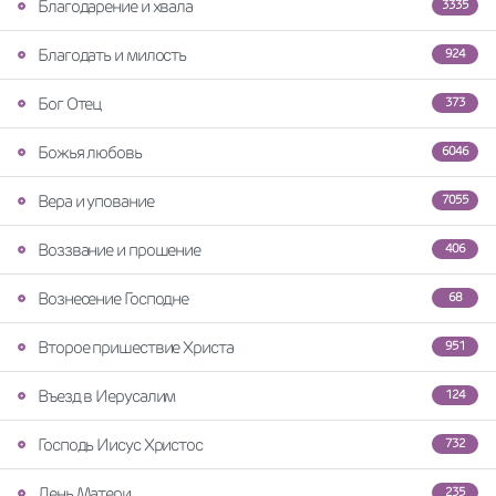
Благодарение и хвала
3335
Благодать и милость
924
Бог Отец
373
Божья любовь
6046
Вера и упование
7055
Воззвание и прошение
406
Вознесение Господне
68
Второе пришествие Христа
951
Въезд в Иерусалим
124
Господь Иисус Христос
732
День Матери
235