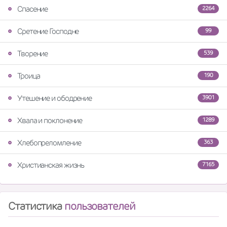
Спасение
2264
Сретение Господне
99
Творение
539
Троица
190
Утешение и ободрение
3901
Хвала и поклонение
1289
Хлебопреломление
363
Христианская жизнь
7165
Статистика
пользователей