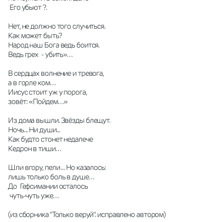
 Его убьют ?.
Нет, не должно того случиться.
Как может быть?
Народ наш Бога ведь боится.
Ведь грех  - убить»…
В сердцах волнение и тревога, 
а в горле ком…
Иисус стоит уж у порога,
зовёт: «Пойдем…»
Из дома вышли. Звёзды блещут.
Ночь... Ни души...
Как будто стонет недалече
Кедрон в тиши…
Шли вгору, пели ... Но казалось:
лишь только боль в душе…
До  Гефсимании осталось
 чуть-чуть уже…
(из сборника "Только веруй". исправлено автором)