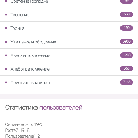
Сретение Господне
99
Творение
538
Троица
190
Утешение и ободрение
3900
Хвала и поклонение
1288
Хлебопреломление
363
Христианская жизнь
7165
Статистика
пользователей
Онлайн всего: 1920
Гостей: 1918
Пользователей: 2