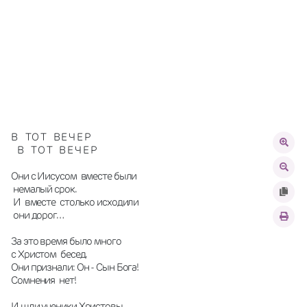
В    Т О Т    В Е Ч Е Р
   В    Т О Т    В Е Ч Е Р
Они с Иисусом  вместе были  
 немалый срок.
 И  вместе  столько исходили 
 они дорог…
За это время было много
с Христом  бесед.                      
Они признали: Он - Сын Бога!
Сомнения  нет!
И шли ученики Христовы