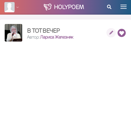
HOLY
POEM
В ТОТ ВЕЧЕР
Автор:
Лариса Железняк