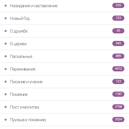
Назидание и наставление
935
Новый Год
333
О дружбе
65
О церкви
945
Пасхальные
885
Переживания
4412
Писание и учение
123
Покаяние
1187
Пост и молитва
2768
Призыв к покаянию
3024