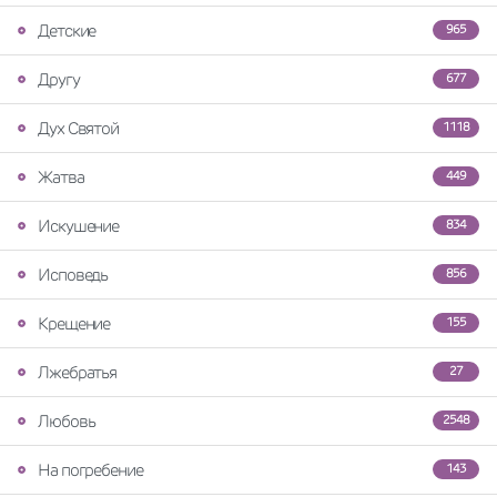
Детские
965
Другу
677
Дух Святой
1118
Жатва
449
Искушение
834
Исповедь
856
Крещение
155
Лжебратья
27
Любовь
2548
На погребение
143