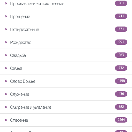
Прославление и поклонение
281
Прощение
711
Пятидесятница
571
Рождество
991
Свадьба
263
Семья
732
Слово Божье
1158
Служение
436
Смирение и умаление
382
Спасение
2264