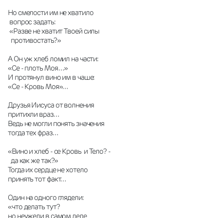
Но смелости им не хватило 
 вопрос задать:
 «Разве не хватит Твоей силы
  противостать?»
А Он уж хлеб ломил на части:
«Се - плоть Моя …»
И протянул вино им в чаше:
«Се - Кровь Моя»…
Друзья Иисуса от волнения
притихли враз…
Ведь не могли понять значения
тогда тех фраз…
«Вино и хлеб - се Кровь  и Тело? -
  да как же так?»
Тогда их сердце не хотело
принять тот факт…
Один на одного глядели:
«что делать тут?  
но неужели в самом деле