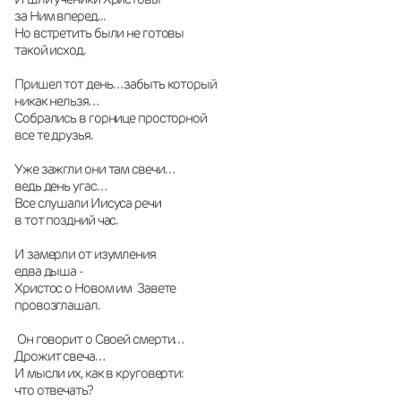
за Ним вперед...
Но встретить были не готовы
такой исход.
Пришел тот день… забыть который
никак нельзя…
Собрались в горнице просторной
все те друзья.
Уже зажгли они там свечи…
ведь день угас…
Все слушали Иисуса речи
в тот поздний час.
И замерли от изумления
едва дыша -
Христос о Новом им  Завете
провозглашал.
 Он говорит о Своей смерти…
Дрожит свеча…
И мысли их, как в круговерти:
что отвечать?