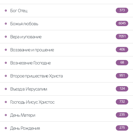
Бог Отец
373
Божья любовь
6045
Вера и упование
7051
Воззвание и прошение
406
Вознесение Господне
68
Второе пришествие Христа
951
Въезд в Иерусалим
124
Господь Иисус Христос
732
День Матери
235
День Рождения
275