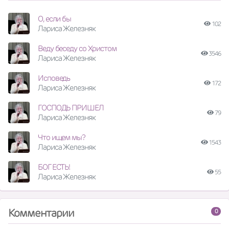
О, если бы
102
Лариса Железняк
Веду беседу со Христом
3546
Лариса Железняк
Исповедь
172
Лариса Железняк
ГОСПОДЬ ПРИШЕЛ
79
Лариса Железняк
Что ищем мы?
1543
Лариса Железняк
БОГ ЕСТЬ!
55
Лариса Железняк
Комментарии
0