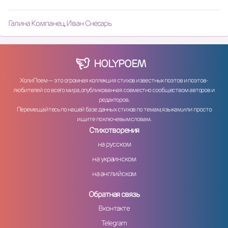
Галина Компанец
,
Иван Снесарь
HOLY
POEM
ХолиПоем — это огромная коллекция стихов известных поэтов и поэтов-
любителей со всего мира, опубликованная совместно сообществом авторов и
редакторов.
Перемещайтесь по нашей базе данных стихов по темам, языкам, или просто
ищите по ключевым словам.
Стихотворения
на русском
на украинском
на английском
Обратная связь
Вконтакте
Telegram