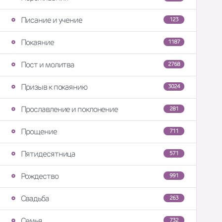
Писание и учение
123
Покаяние
1187
Пост и молитва
2768
Призыв к покаянию
3024
Прославление и поклонение
281
Прощение
711
Пятидесятница
571
Рождество
991
Свадьба
263
Семья
732