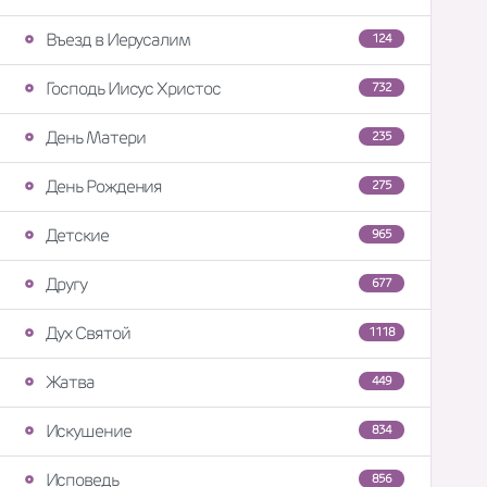
Въезд в Иерусалим
124
Господь Иисус Христос
732
День Матери
235
День Рождения
275
Детские
965
Другу
677
Дух Святой
1118
Жатва
449
Искушение
834
Исповедь
856