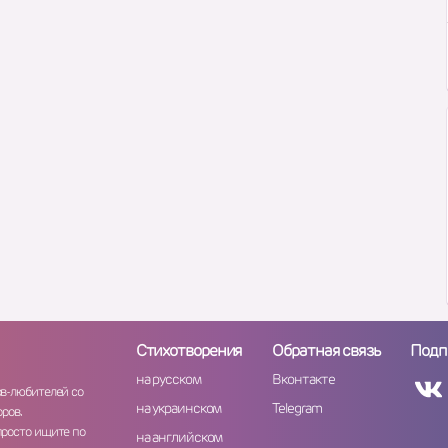
Стихотворения
Обратная связь
Подп
на русском
Вконтакте
ов-любителей со
на украинском
Telegram
ров.
просто ищите по
на английском