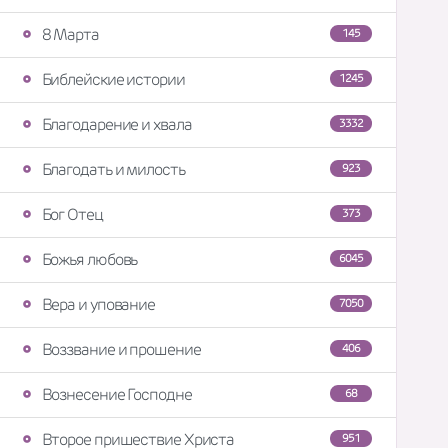
8 Марта
145
Библейские истории
1245
Благодарение и хвала
3332
Благодать и милость
923
Бог Отец
373
Божья любовь
6045
Вера и упование
7050
Воззвание и прошение
406
Вознесение Господне
68
Второе пришествие Христа
951