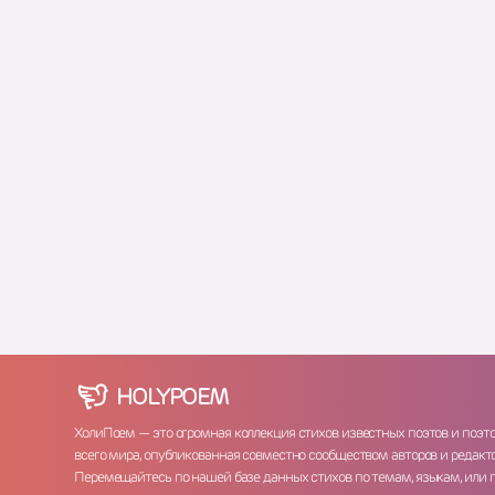
HOLY
POEM
ХолиПоем — это огромная коллекция стихов известных поэтов и поэт
всего мира, опубликованная совместно сообществом авторов и редакто
Перемещайтесь по нашей базе данных стихов по темам, языкам, или 