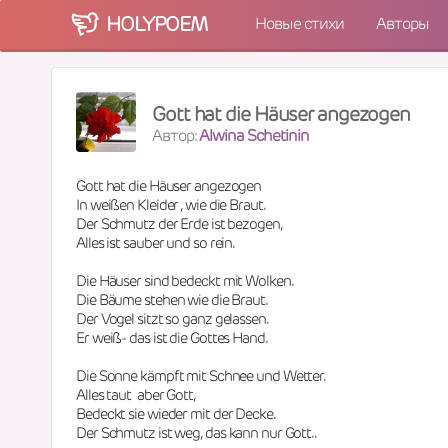
HOLY
POEM
Новые стихи
Авторы
Gott hat die Häuser angezogen
Автор:
Alwina Schetinin
Gott hat die Häuser angezogen
In weißen Kleider , wie die Braut.
Der Schmutz der Erde ist bezogen,
Alles ist sauber und so rein.
Die Häuser sind bedeckt mit Wolken.
Die Bäume stehen wie die Braut.
Der Vogel sitzt so ganz gelassen.
Er weiß- das ist die Gottes Hand.
Die Sonne kämpft mit Schnee und Wetter.
Alles taut  aber Gott,
Bedeckt sie wieder mit der Decke.
Der Schmutz ist weg, das kann nur Gott..