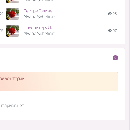
Сестре Галине
22
23
Alwina Schetinin
Пресвитеру Д.
39
57
Alwina Schetinin
0
комментарий.
нтариев нет