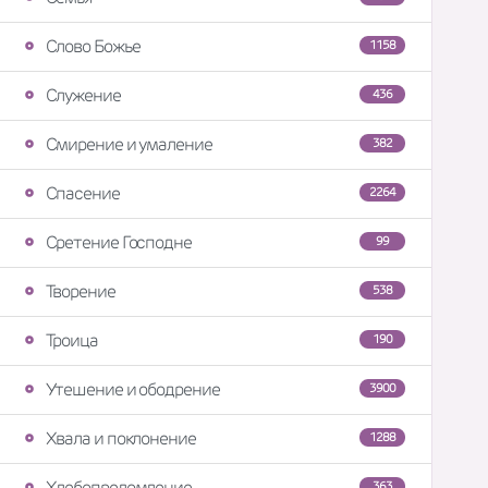
Слово Божье
1158
Служение
436
Смирение и умаление
382
Спасение
2264
Сретение Господне
99
Творение
538
Троица
190
Утешение и ободрение
3900
Хвала и поклонение
1288
Хлебопреломление
363