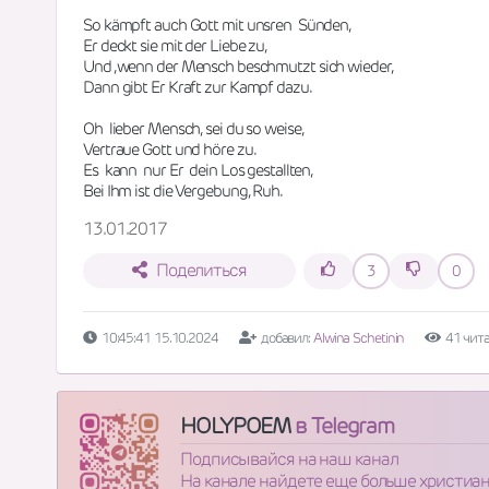
So kämpft auch Gott mit unsren  Sünden,
Er deckt sie mit der Liebe zu,
Und ,wenn der Mensch beschmutzt sich wieder,
Dann gibt Er Kraft zur Kampf dazu.
Oh  lieber Mensch, sei du so weise,
Vertraue Gott und höre zu.
Es  kann  nur Er  dein Los gestallten,
Bei Ihm ist die Vergebung, Ruh.
13.01.2017
Поделиться
3
0
10:45:41 15.10.2024
добавил:
Alwina Schetinin
41 чит
HOLYPOEM
в Telegram
Подписывайся на наш канал
На канале найдете еще больше христиа