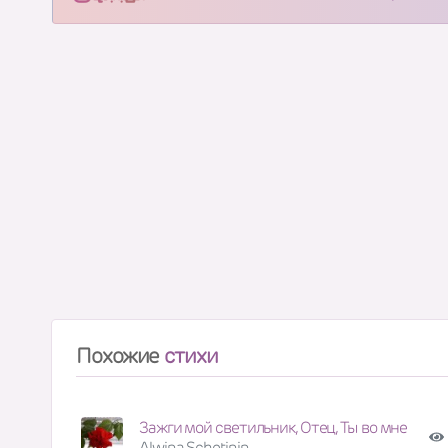
Похожие
стихи
Зажги мой светильник, Отец, Ты во мне
Alwina Schetinin