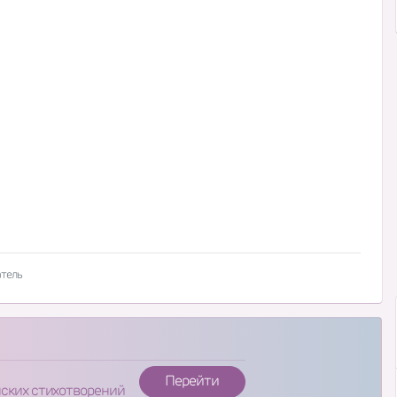
атель
Перейти
нских стихотворений