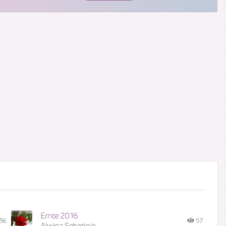
Ernte 2016
56
57
Alwina Schetinin