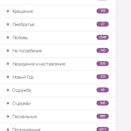
Крещение
155
Лжебратья
27
Любовь
2548
На погребение
143
Назидание и наставление
935
Новый Год
333
О дружбе
65
О церкви
945
Пасхальные
885
Переживания
4411